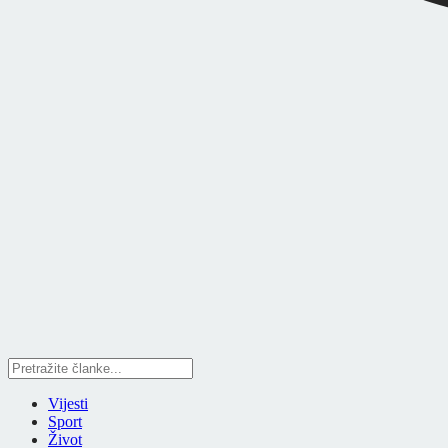
Vijesti
Sport
Život