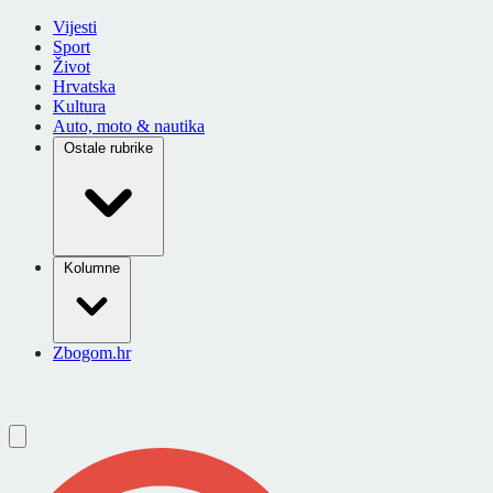
Vijesti
Sport
Život
Hrvatska
Kultura
Auto, moto & nautika
Ostale rubrike
Kolumne
Zbogom.hr