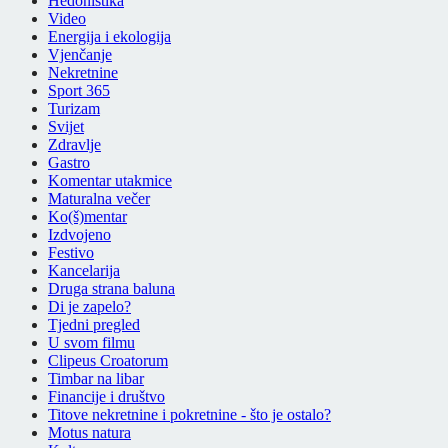
Hedonistika
Video
Energija i ekologija
Vjenčanje
Nekretnine
Sport 365
Turizam
Svijet
Zdravlje
Gastro
Komentar utakmice
Maturalna večer
Ko(š)mentar
Izdvojeno
Festivo
Kancelarija
Druga strana baluna
Di je zapelo?
Tjedni pregled
U svom filmu
Clipeus Croatorum
Timbar na libar
Financije i društvo
Titove nekretnine i pokretnine - što je ostalo?
Motus natura