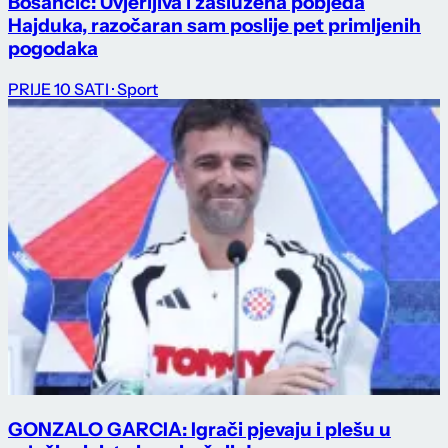
Bosančić: Uvjerljiva i zaslužena pobjeda
Hajduka, razočaran sam poslije pet primljenih
pogodaka
PRIJE 10 SATI
· Sport
GONZALO GARCIA: Igrači pjevaju i plešu u