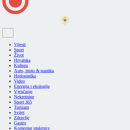
Vijesti
Sport
Život
Hrvatska
Kultura
Auto, moto & nautika
Hedonistika
Video
Energija i ekologija
Vjenčanje
Nekretnine
Sport 365
Turizam
Svijet
Zdravlje
Gastro
Komentar utakmice