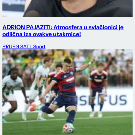
ADRION PAJAZITI: Atmosfera u svlačionici je
odlična iza ovakve utakmice!
PRIJE 9 SATI
· Sport