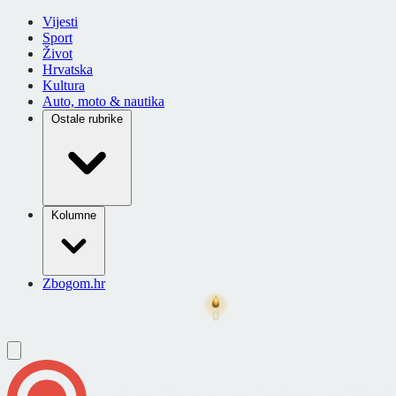
Vijesti
Sport
Život
Hrvatska
Kultura
Auto, moto & nautika
Ostale rubrike
Kolumne
Zbogom.hr