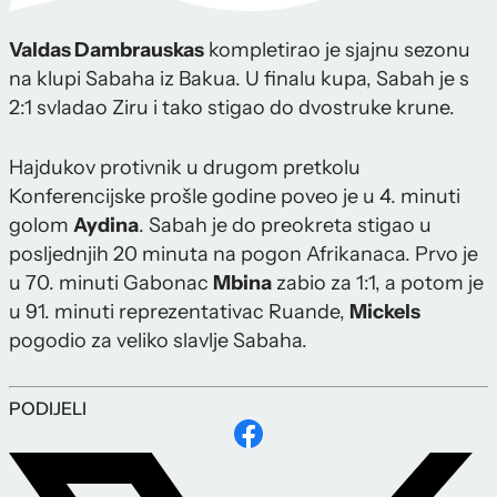
Valdas Dambrauskas
kompletirao je sjajnu sezonu
na klupi Sabaha iz Bakua. U finalu kupa, Sabah je s
2:1 svladao Ziru i tako stigao do dvostruke krune.
Hajdukov protivnik u drugom pretkolu
Konferencijske prošle godine poveo je u 4. minuti
golom
Aydina
. Sabah je do preokreta stigao u
posljednjih 20 minuta na pogon Afrikanaca. Prvo je
u 70. minuti Gabonac
Mbina
zabio za 1:1, a potom je
u 91. minuti reprezentativac Ruande,
Mickels
pogodio za veliko slavlje Sabaha.
PODIJELI