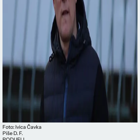
Foto: Ivica Čavka
Piše
D. F.
PODIJELI