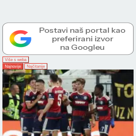
Više s weba
Najnovije
Najčitanije