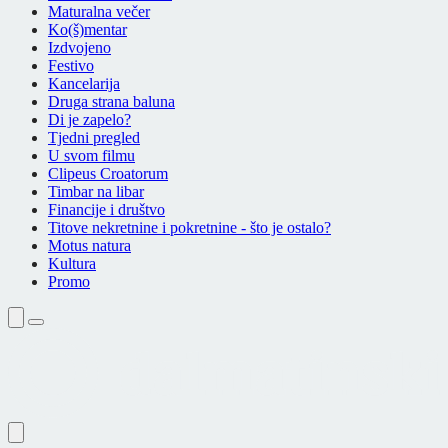
Maturalna večer
Ko(š)mentar
Izdvojeno
Festivo
Kancelarija
Druga strana baluna
Di je zapelo?
Tjedni pregled
U svom filmu
Clipeus Croatorum
Timbar na libar
Financije i društvo
Titove nekretnine i pokretnine - što je ostalo?
Motus natura
Kultura
Promo