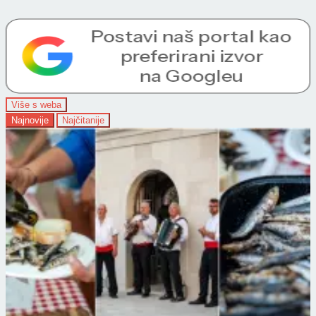
Više s weba
Najnovije
Najčitanije