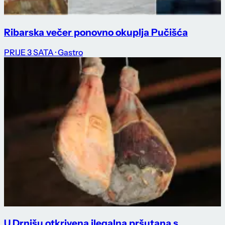
Ribarska večer ponovno okuplja Pučišća
PRIJE 3 SATA
· Gastro
U Drnišu otkrivena ilegalna pršutana s