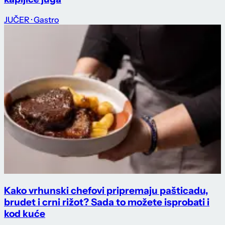
JUČER
· Gastro
Kako vrhunski chefovi pripremaju pašticadu,
brudet i crni rižot? Sada to možete isprobati i
kod kuće