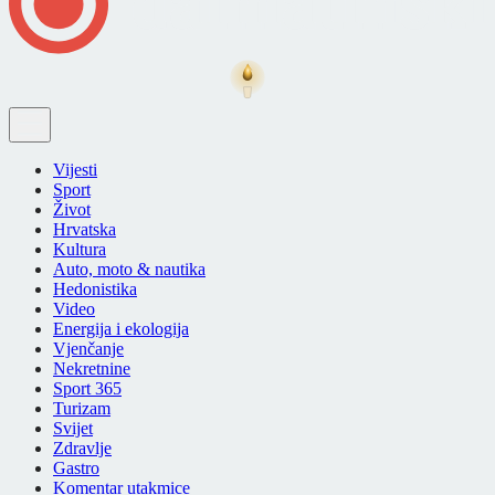
Vijesti
Sport
Život
Hrvatska
Kultura
Auto, moto & nautika
Hedonistika
Video
Energija i ekologija
Vjenčanje
Nekretnine
Sport 365
Turizam
Svijet
Zdravlje
Gastro
Komentar utakmice