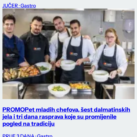
JUČER
· Gastro
PROMO
Pet mladih chefova, šest dalmatinskih
jela i tri dana rasprava koje su promijenile
pogled na tradiciju
PRIJE 3 DANA
· Gastro