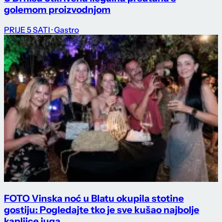
golemom proizvodnjom
PRIJE 5 SATI
· Gastro
FOTO Vinska noć u Blatu okupila stotine
gostiju: Pogledajte tko je sve kušao najbolje
kapljice juga