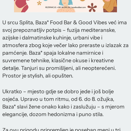
U srcu Splita, Baza* Food Bar & Good Vibes već ima
svoj prepoznatljiv potpis – fuzija mediteranske,
azijske i dalmatinske kuhinje, urbani vibe i
atmosfera zbog koje večer lako preraste u izlazak za
pamćenje. Baza* spaja lokalne namirnice i
suvremene tehnike, klasične okuse i kreativne
detalje. Tanjuri su promišljeni, ali neopterećeni.
Prostor je stylish, ali opušten.
Ukratko – mjesto gdje se dobro jede i još bolje
osjeća. Upravo u tom ritmu, od 6. do 8. ožujka,
Baza* slavi žene onako kako i zaslužuju – s mjerom
elegancije, dozom hedonizma i puno stila.
Za ovu prigodu pripremljen je poseban meni u tri