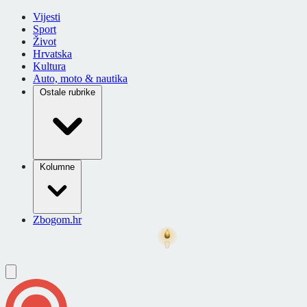
Vijesti
Sport
Život
Hrvatska
Kultura
Auto, moto & nautika
Ostale rubrike
Kolumne
Zbogom.hr