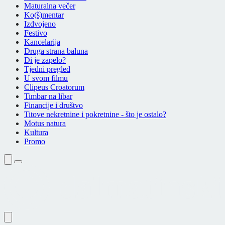
Maturalna večer
Ko(š)mentar
Izdvojeno
Festivo
Kancelarija
Druga strana baluna
Di je zapelo?
Tjedni pregled
U svom filmu
Clipeus Croatorum
Timbar na libar
Financije i društvo
Titove nekretnine i pokretnine - što je ostalo?
Motus natura
Kultura
Promo