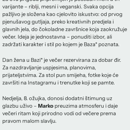
varijante – riblji, mesni i veganski. Svaka opcija
pažljivo je složena kao cjelovito iskustvo: od prvog
pjenušavog gutljaja, preko kreativnih predjela i
glavnih jela, do čokoladne završnice koja zaokružuje
večer. Ideja je jednostavna – ponuditi izbor, ali
zadržati karakter i stil po kojem je Baza* poznata.
Dan žena u Bazi* je večer rezervirana za dobar đir.
Za nazdravljanje uspjesima, planovima,
prijateljstvima. Za stol pun smijeha, fotke koje će
završiti na Instagramu i trenutke koji se pamte.
Nedjelja, 8. ožujka, donosi dodatni štimung uz
glazbu uživo –
Marko
preuzima atmosferu i daje
večeri ritam koji prirodno vodi od večere prema
pravom malom slavlju.