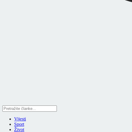
Vijesti
Sport
Život