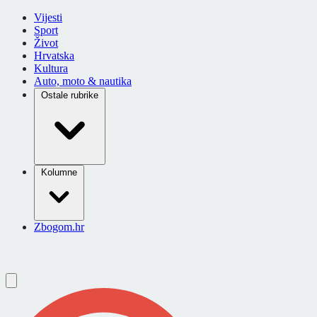
Vijesti
Sport
Život
Hrvatska
Kultura
Auto, moto & nautika
Ostale rubrike
Kolumne
Zbogom.hr