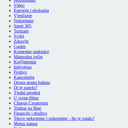
Hedonistika
Video
Energija i ekologija
Vjenčanje
Nekretnine
Sport 365
Turizam
Svijet
Zdravlje
Gastro
Komentar utakmice
Maturalna večer
Ko(š)mentar
Izdvojeno
Festivo
Kancelarija
Druga strana baluna
Di je zapelo?
Tjedni pregled
U svom filmu
Clipeus Croatorum
Timbar na libar
Financije i društvo
Titove nekretnine i pokretnine - što je ostalo?
Motus natura