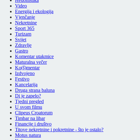
Hedonistika
Video
Energija i ekologija
Vjenčanje
Nekretnine
Sport 365
Turizam
Svijet
Zdravlje
Gastro
Komentar utakmice
Maturalna večer
Ko(š)mentar
Izdvojeno
Festivo
Kancelarija
Druga strana baluna
Di je zapelo?
Tjedni pregled
U svom filmu
Clipeus Croatorum
Timbar na libar
Financije i društvo
Titove nekretnine i pokretnine - što je ostalo?
Motus natura