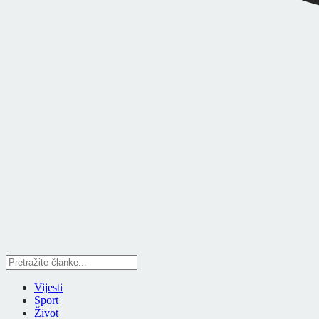
Vijesti
Sport
Život