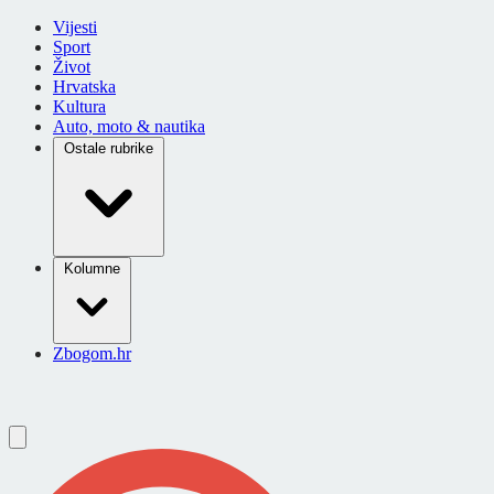
Vijesti
Sport
Život
Hrvatska
Kultura
Auto, moto & nautika
Ostale rubrike
Kolumne
Zbogom.hr