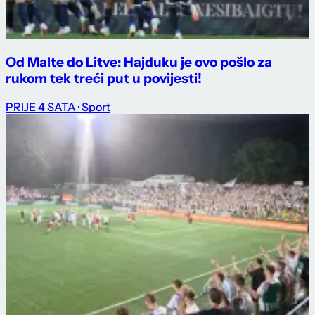
Od Malte do Litve: Hajduku je ovo pošlo za
rukom tek treći put u povijesti!
PRIJE 4 SATA
· Sport