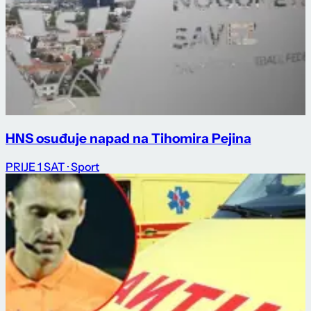
HNS osuđuje napad na Tihomira Pejina
PRIJE 1 SAT
· Sport