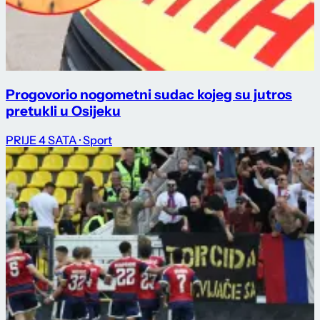
Progovorio nogometni sudac kojeg su jutros
pretukli u Osijeku
PRIJE 4 SATA
· Sport