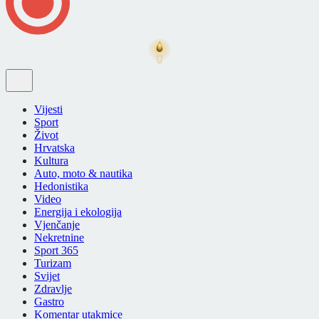
Vijesti
Sport
Život
Hrvatska
Kultura
Auto, moto & nautika
Hedonistika
Video
Energija i ekologija
Vjenčanje
Nekretnine
Sport 365
Turizam
Svijet
Zdravlje
Gastro
Komentar utakmice