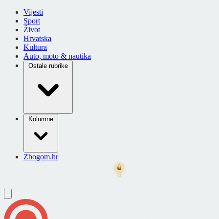
Vijesti
Sport
Život
Hrvatska
Kultura
Auto, moto & nautika
Ostale rubrike
Kolumne
Zbogom.hr