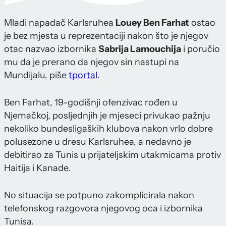
Mladi napadač Karlsruhea
Louey Ben Farhat
ostao
je bez mjesta u reprezentaciji nakon što je njegov
otac nazvao izbornika
Sabrija Lamouchija
i poručio
mu da je prerano da njegov sin nastupi na
Mundijalu, piše
tportal
.
Ben Farhat, 19-godišnji ofenzivac rođen u
Njemačkoj, posljednjih je mjeseci privukao pažnju
nekoliko bundesligaških klubova nakon vrlo dobre
polusezone u dresu Karlsruhea, a nedavno je
debitirao za Tunis u prijateljskim utakmicama protiv
Haitija i Kanade.
No situacija se potpuno zakomplicirala nakon
telefonskog razgovora njegovog oca i izbornika
Tunisa.