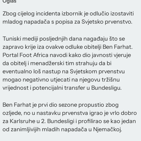
Oglas
Zbog cijelog incidenta izbornik je odlučio izostaviti
mladog napadača s popisa za Svjetsko prvenstvo.
Tuniski mediji posljednjih dana nagađaju što se
zapravo krije iza ovakve odluke obitelji Ben Farhat.
Portal Foot Africa navodi kako dio javnosti vjeruje
da obitelj i menadžerski tim strahuju da bi
eventualno loš nastup na Svjetskom prvenstvu
mogao negativno utjecati na njegovu tržišnu
vrijednost i potencijalni transfer u Bundesligu.
Ben Farhat je prvi dio sezone propustio zbog
ozljede, no u nastavku prvenstva igrao je vrlo dobro
za Karlsruhe u 2. Bundesligi i profilirao se kao jedan
od zanimljivijih mladih napadača u Njemačkoj.