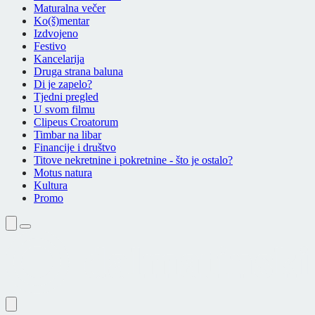
Maturalna večer
Ko(š)mentar
Izdvojeno
Festivo
Kancelarija
Druga strana baluna
Di je zapelo?
Tjedni pregled
U svom filmu
Clipeus Croatorum
Timbar na libar
Financije i društvo
Titove nekretnine i pokretnine - što je ostalo?
Motus natura
Kultura
Promo