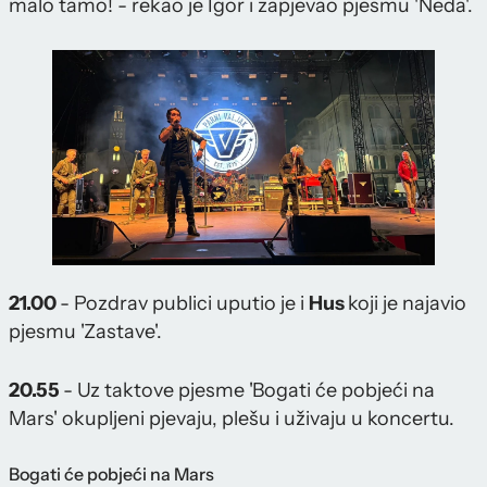
malo tamo! - rekao je Igor i zapjevao pjesmu 'Neda'.
21.00
- Pozdrav publici uputio je i
Hus
koji je najavio
pjesmu 'Zastave'.
20.55
- Uz taktove pjesme 'Bogati će pobjeći na
Mars' okupljeni pjevaju, plešu i uživaju u koncertu.
Bogati će pobjeći na Mars