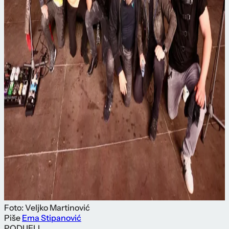
Foto: Veljko Martinović
Piše
Ema Stipanović
PODIJELI