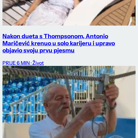
Nakon dueta s Thompsonom, Antonio
Maričević krenuo u solo karijeru i upravo
objavio svoju prvu pjesmu
PRIJE 6 MIN
· Život