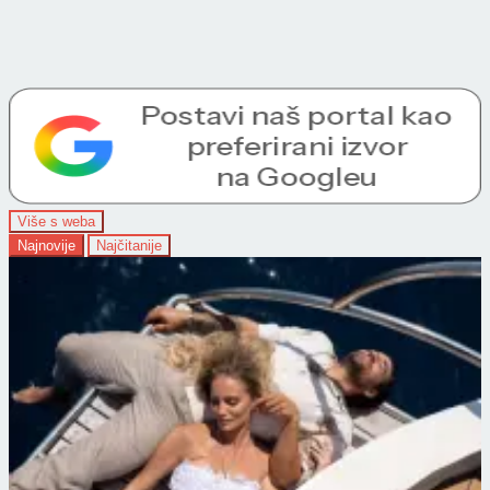
Više s weba
Najnovije
Najčitanije