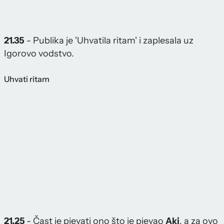
21.35
- Publika je 'Uhvatila ritam' i zaplesala uz
Igorovo vodstvo.
Uhvati ritam
21.25
- Čast je pjevati ono što je pjevao
Aki
, a za ovo