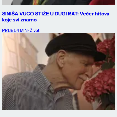
SINIŠA VUCO STIŽE U DUGI RAT: Večer hitova
koje svi znamo
PRIJE 54 MIN
· Život