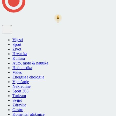
Vijesti
Sport
Život
Hrvatska
Kultura
Auto, moto & nautika
Hedonistika
Video
Energija i ekologija
Vjenčanje
Nekretnine
Sport 365
Turizam
Svijet
Zdravlje
Gastro
Komentar utakmice