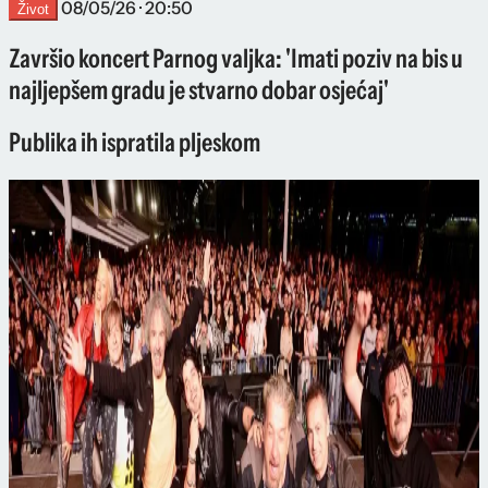
08/05/26 · 20:50
Život
Završio koncert Parnog valjka: 'Imati poziv na bis u
najljepšem gradu je stvarno dobar osjećaj'
Publika ih ispratila pljeskom