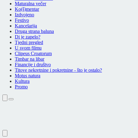
Maturalna večer
Ko(š)mentar
Izdvojeno
Festivo
Kancelarija
Druga strana baluna
Di je zapelo?
Tjedni pregled
U svom filmu
Clipeus Croatorum
Timbar na libar
Financije i društvo
Titove nekretnine i pokretnine - što je ostalo?
Motus natura
Kultura
Promo