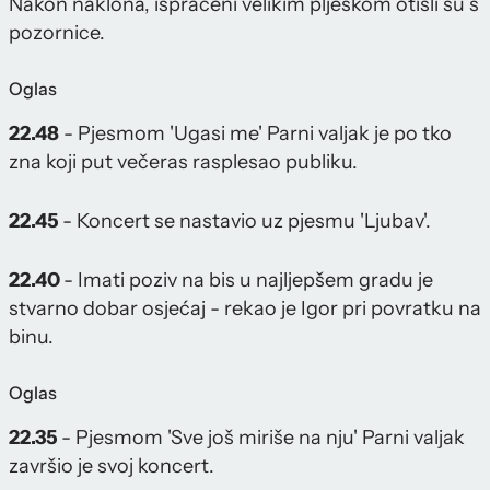
Nakon naklona, ispraćeni velikim pljeskom otišli su s
pozornice.
Oglas
22.48
- Pjesmom 'Ugasi me' Parni valjak je po tko
zna koji put večeras rasplesao publiku.
22.45
- Koncert se nastavio uz pjesmu 'Ljubav'.
22.40
- Imati poziv na bis u najljepšem gradu je
stvarno dobar osjećaj - rekao je Igor pri povratku na
binu.
Oglas
22.35
- Pjesmom 'Sve još miriše na nju' Parni valjak
završio je svoj koncert.