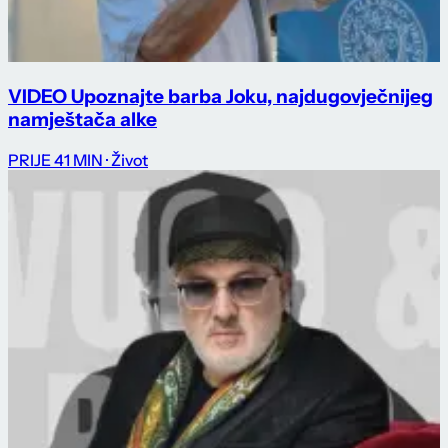
VIDEO Upoznajte barba Joku, najdugovječnijeg
namještača alke
PRIJE 41 MIN
· Život