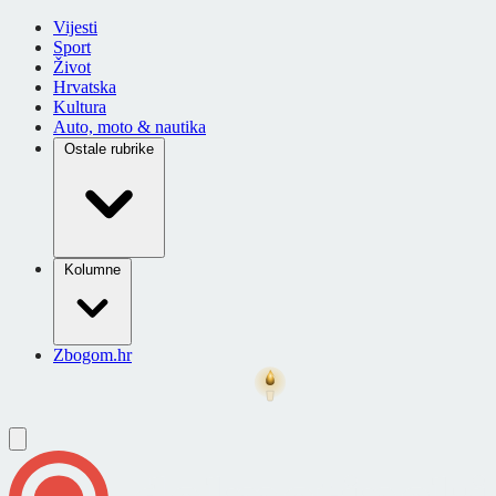
Vijesti
Sport
Život
Hrvatska
Kultura
Auto, moto & nautika
Ostale rubrike
Kolumne
Zbogom.hr