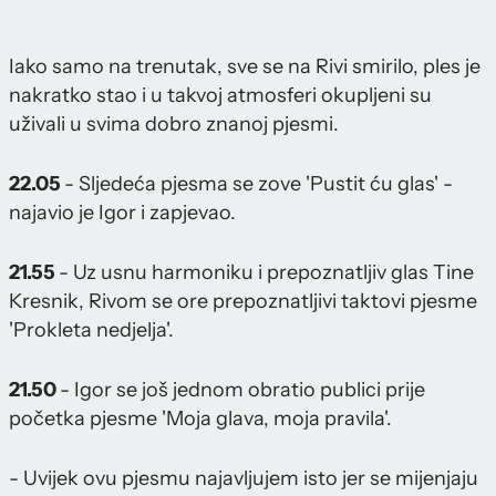
Iako samo na trenutak, sve se na Rivi smirilo, ples je
nakratko stao i u takvoj atmosferi okupljeni su
uživali u svima dobro znanoj pjesmi.
22.05
- Sljedeća pjesma se zove 'Pustit ću glas' -
najavio je Igor i zapjevao.
21.55
- Uz usnu harmoniku i prepoznatljiv glas Tine
Kresnik, Rivom se ore prepoznatljivi taktovi pjesme
'Prokleta nedjelja'.
21.50
- Igor se još jednom obratio publici prije
početka pjesme 'Moja glava, moja pravila'.
- Uvijek ovu pjesmu najavljujem isto jer se mijenjaju