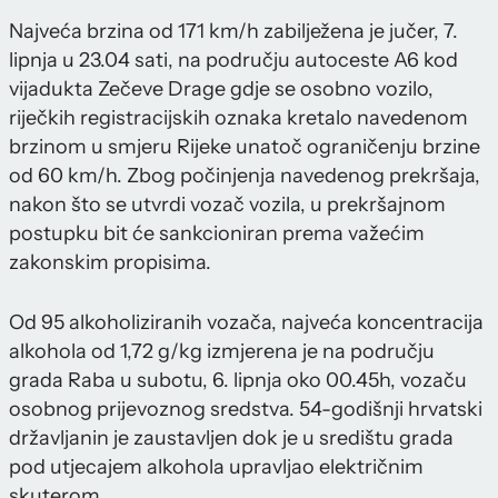
Najveća brzina od 171 km/h zabilježena je jučer, 7.
lipnja u 23.04 sati, na području autoceste A6 kod
vijadukta Zečeve Drage gdje se osobno vozilo,
riječkih registracijskih oznaka kretalo navedenom
brzinom u smjeru Rijeke unatoč ograničenju brzine
od 60 km/h. Zbog počinjenja navedenog prekršaja,
nakon što se utvrdi vozač vozila, u prekršajnom
postupku bit će sankcioniran prema važećim
zakonskim propisima.
Od 95 alkoholiziranih vozača, najveća koncentracija
alkohola od 1,72 g/kg izmjerena je na području
grada Raba u subotu, 6. lipnja oko 00.45h, vozaču
osobnog prijevoznog sredstva. 54-godišnji hrvatski
državljanin je zaustavljen dok je u središtu grada
pod utjecajem alkohola upravljao električnim
skuterom.