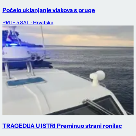
Počelo uklanjanje vlakova s pruge
PRIJE 5 SATI
· Hrvatska
TRAGEDIJA U ISTRI Preminuo strani ronilac