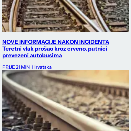
NOVE INFORMACIJE NAKON INCIDENTA
Teretni vlak prošao kroz crveno, putnici
prevezeni autobusima
PRIJE 21 MIN
· Hrvatska