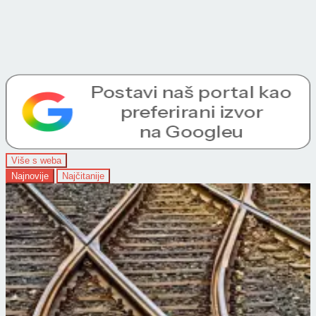
Više s weba
Najnovije
Najčitanije