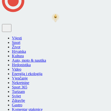
Vijesti
Sport
Život
Hrvatska
Kultura
Auto, moto & nautika
Hedonistika
Video
Energija i ekologija
Vjenčanje
Nekretnine
Sport 365
Turizam
Svijet
Zdravlje
Gastro
Komentar utakmice