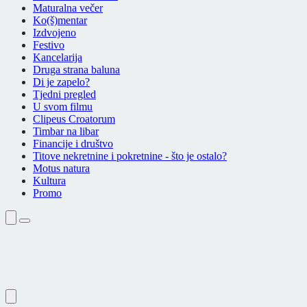
Maturalna večer
Ko(š)mentar
Izdvojeno
Festivo
Kancelarija
Druga strana baluna
Di je zapelo?
Tjedni pregled
U svom filmu
Clipeus Croatorum
Timbar na libar
Financije i društvo
Titove nekretnine i pokretnine - što je ostalo?
Motus natura
Kultura
Promo