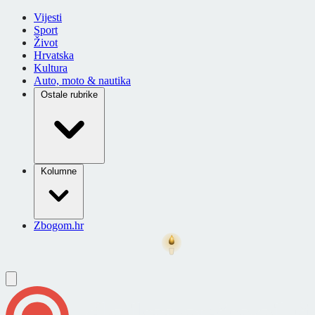
Vijesti
Sport
Život
Hrvatska
Kultura
Auto, moto & nautika
Ostale rubrike
Kolumne
Zbogom.hr