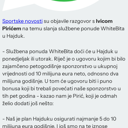
Sportske novosti
su objavile razgovor s
Ivicom
Pirićem
na temu slanja službene ponude WhiteBita
u Hajduk.
- Službena ponuda WhiteBita doći će u Hajduk u
ponedjeljak ili utorak. Riječ je o ugovoru kojim bi bilo
zajamčeno petogodišnje sponzorstvo u ukupnoj
vrijednosti od 10 milijuna eura neto, odnosno dva
milijuna godišnje. U tom će ugovoru biti i puno
bonusa koji bi trebali povećati naše sponzorstvo u
tih pet godina - kazao nam je Pirić, koji je odmah
želio dodati još nešto:
- Naš je plan Hajduku osigurati najmanje 5 do 10
milijuna eura godišnje. I još smo na te iznose