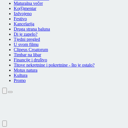
Maturalna večer
Ko(š)mentar
Izdvojeno
Festivo
Kancelarija
Druga strana baluna
Di je zapelo?
Tjedni pregled
U svom filmu
Clipeus Croatorum
Timbar na libar
Financije i društvo
Titove nekretnine i pokretnine - što je ostalo?
Motus natura
Kultura
Promo