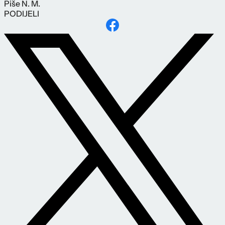
Piše
N. M.
PODIJELI