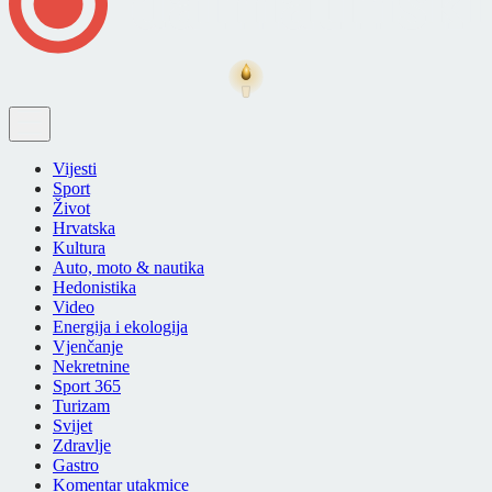
Vijesti
Sport
Život
Hrvatska
Kultura
Auto, moto & nautika
Hedonistika
Video
Energija i ekologija
Vjenčanje
Nekretnine
Sport 365
Turizam
Svijet
Zdravlje
Gastro
Komentar utakmice