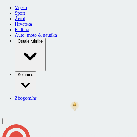
Vijesti
Sport
Život
Hrvatska
Kultura
Auto, moto & nautika
Ostale rubrike
Kolumne
Zbogom.hr