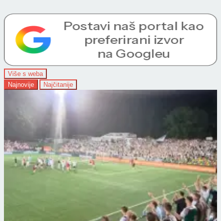
Više s weba
Najnovije
Najčitanije