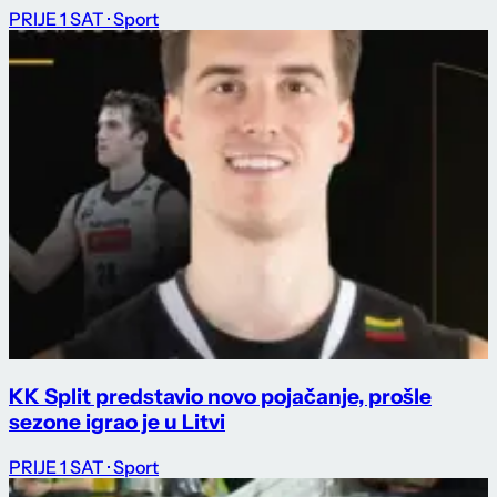
PRIJE 1 SAT
· Sport
KK Split predstavio novo pojačanje, prošle
sezone igrao je u Litvi
PRIJE 1 SAT
· Sport