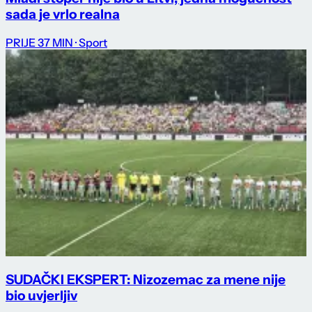
sada je vrlo realna
PRIJE 37 MIN
· Sport
SUDAČKI EKSPERT: Nizozemac za mene nije
bio uvjerljiv