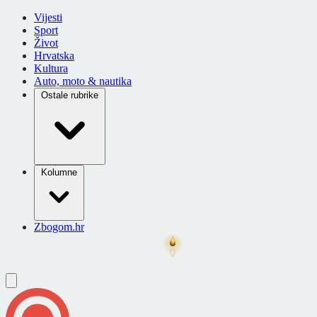
Vijesti
Sport
Život
Hrvatska
Kultura
Auto, moto & nautika
Ostale rubrike
Kolumne
Zbogom.hr