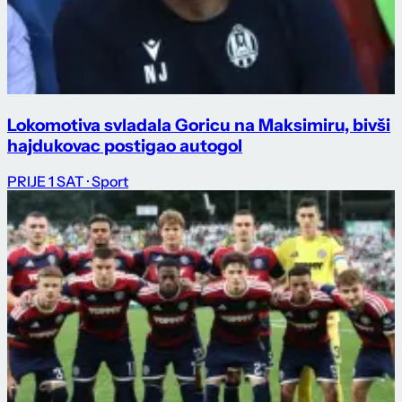
Lokomotiva svladala Goricu na Maksimiru, bivši
hajdukovac postigao autogol
PRIJE 1 SAT
· Sport