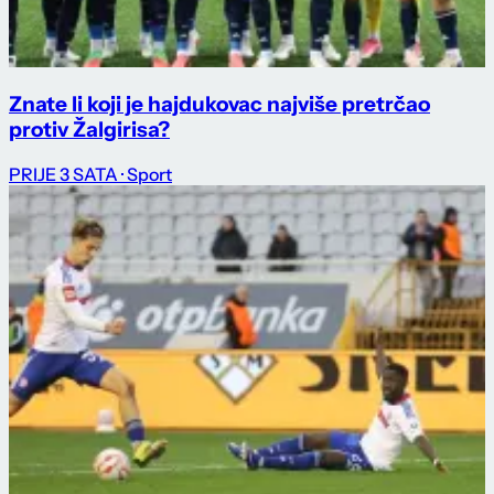
Znate li koji je hajdukovac najviše pretrčao
protiv Žalgirisa?
PRIJE 3 SATA
· Sport