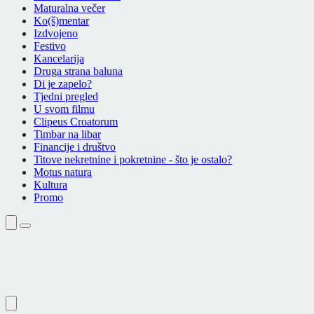
Maturalna večer
Ko(š)mentar
Izdvojeno
Festivo
Kancelarija
Druga strana baluna
Di je zapelo?
Tjedni pregled
U svom filmu
Clipeus Croatorum
Timbar na libar
Financije i društvo
Titove nekretnine i pokretnine - što je ostalo?
Motus natura
Kultura
Promo