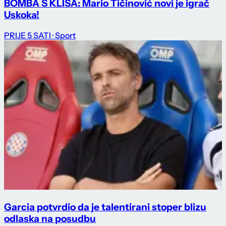
BOMBA S KLISA: Mario Tičinović novi je igrač
Uskoka!
PRIJE 5 SATI
· Sport
Garcia potvrdio da je talentirani stoper blizu
odlaska na posudbu