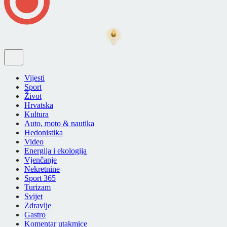
Vijesti
Sport
Život
Hrvatska
Kultura
Auto, moto & nautika
Hedonistika
Video
Energija i ekologija
Vjenčanje
Nekretnine
Sport 365
Turizam
Svijet
Zdravlje
Gastro
Komentar utakmice