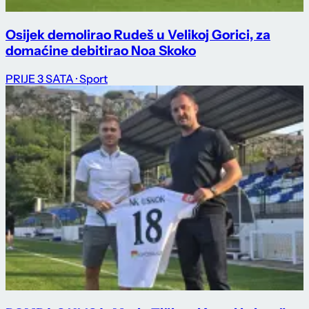
Osijek demolirao Rudeš u Velikoj Gorici, za
domaćine debitirao Noa Skoko
PRIJE 3 SATA
· Sport