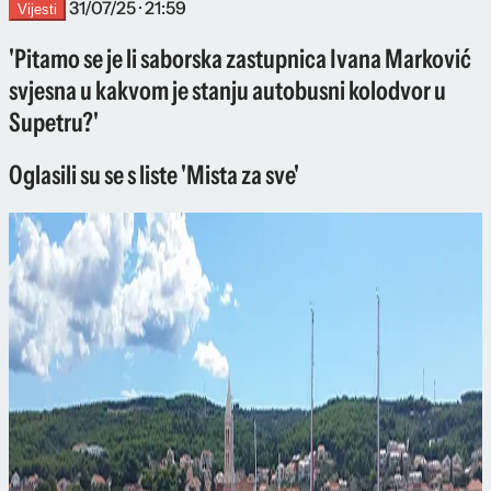
31/07/25 · 21:59
Vijesti
'Pitamo se je li saborska zastupnica Ivana Marković
svjesna u kakvom je stanju autobusni kolodvor u
Supetru?'
Oglasili su se s liste 'Mista za sve'