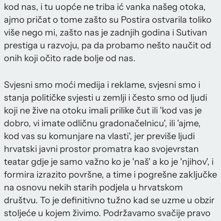
kod nas, i tu uopće ne triba ić vanka našeg otoka,
ajmo pričat o tome zašto su Postira ostvarila toliko
više nego mi, zašto nas je zadnjih godina i Sutivan
prestiga u razvoju, pa da probamo nešto naučit od
onih koji očito rade bolje od nas.
Svjesni smo moći medija i reklame, svjesni smo i
stanja političke svjesti u zemlji i često smo od ljudi
koji ne žive na otoku imali prilike čut ili 'kod vas je
dobro, vi imate odličnu gradonačelnicu', ili 'ajme,
kod vas su komunjare na vlasti', jer previše ljudi
hrvatski javni prostor promatra kao svojevrstan
teatar gdje je samo važno ko je 'naš' a ko je 'njihov', i
formira izrazito površne, a time i pogrešne zaključke
na osnovu nekih starih podjela u hrvatskom
društvu. To je definitivno tužno kad se uzme u obzir
stoljeće u kojem živimo. Podržavamo svačije pravo