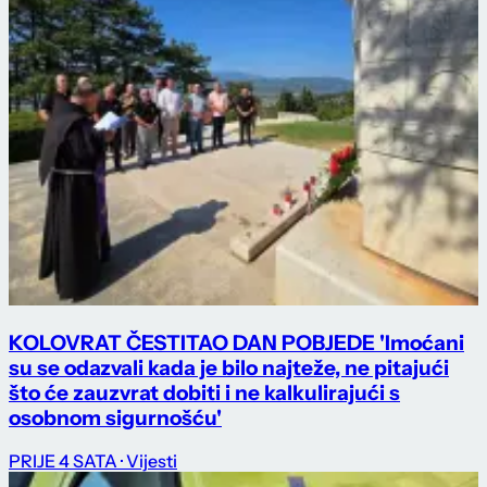
KOLOVRAT ČESTITAO DAN POBJEDE 'Imoćani
su se odazvali kada je bilo najteže, ne pitajući
što će zauzvrat dobiti i ne kalkulirajući s
osobnom sigurnošću'
PRIJE 4 SATA
· Vijesti