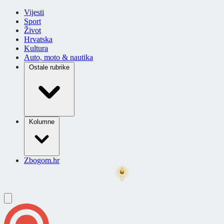
Vijesti
Sport
Život
Hrvatska
Kultura
Auto, moto & nautika
Ostale rubrike
Kolumne
Zbogom.hr