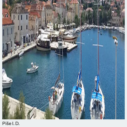
Piše
I. D.