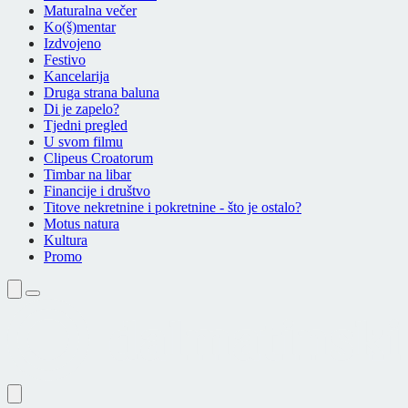
Maturalna večer
Ko(š)mentar
Izdvojeno
Festivo
Kancelarija
Druga strana baluna
Di je zapelo?
Tjedni pregled
U svom filmu
Clipeus Croatorum
Timbar na libar
Financije i društvo
Titove nekretnine i pokretnine - što je ostalo?
Motus natura
Kultura
Promo