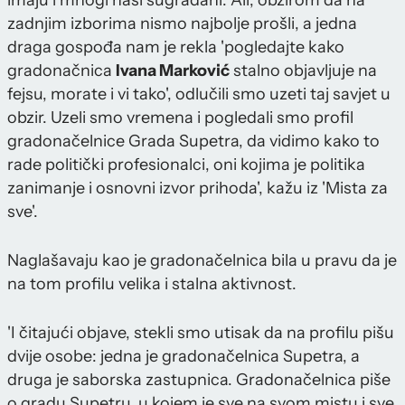
imaju i mnogi naši sugrađani. Ali, obzirom da na
zadnjim izborima nismo najbolje prošli, a jedna
draga gospođa nam je rekla 'pogledajte kako
gradonačnica
Ivana Marković
stalno objavljuje na
fejsu, morate i vi tako', odlučili smo uzeti taj savjet u
obzir. Uzeli smo vremena i pogledali smo profil
gradonačelnice Grada Supetra, da vidimo kako to
rade politički profesionalci, oni kojima je politika
zanimanje i osnovni izvor prihoda', kažu iz 'Mista za
sve'.
Naglašavaju kao je gradonačelnica bila u pravu da je
na tom profilu velika i stalna aktivnost.
'I čitajući objave, stekli smo utisak da na profilu pišu
dvije osobe: jedna je gradonačelnica Supetra, a
druga je saborska zastupnica. Gradonačelnica piše
o gradu Supetru, u kojem je sve na svom mistu i sve