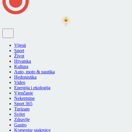
Vijesti
Sport
Život
Hrvatska
Kultura
Auto, moto & nautika
Hedonistika
Video
Energija i ekologija
Vjenčanje
Nekretnine
Sport 365
Turizam
Svijet
Zdravlje
Gastro
Komentar utakmice