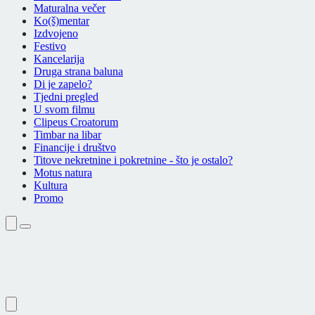
Maturalna večer
Ko(š)mentar
Izdvojeno
Festivo
Kancelarija
Druga strana baluna
Di je zapelo?
Tjedni pregled
U svom filmu
Clipeus Croatorum
Timbar na libar
Financije i društvo
Titove nekretnine i pokretnine - što je ostalo?
Motus natura
Kultura
Promo