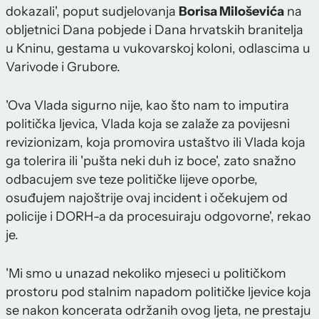
dokazali', poput sudjelovanja
Borisa Miloševića
na
obljetnici Dana pobjede i Dana hrvatskih branitelja
u Kninu, gestama u vukovarskoj koloni, odlascima u
Varivode i Grubore.
'Ova Vlada sigurno nije, kao što nam to imputira
politička ljevica, Vlada koja se zalaže za povijesni
revizionizam, koja promovira ustaštvo ili Vlada koja
ga tolerira ili 'pušta neki duh iz boce', zato snažno
odbacujem sve teze političke lijeve oporbe,
osuđujem najoštrije ovaj incident i očekujem od
policije i DORH-a da procesuiraju odgovorne', rekao
je.
'Mi smo u unazad nekoliko mjeseci u političkom
prostoru pod stalnim napadom političke ljevice koja
se nakon koncerata održanih ovog ljeta, ne prestaju