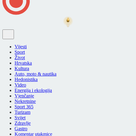
Vijesti
Sport
Život
Hrvatska
Kultura
Auto, moto & nautika
Hedonistika
Video
Energija i ekologija
Vjenčanje
Nekretnine
Sport 365
Turizam
Svijet
Zdravlje
Gastro
Komentar utakmice