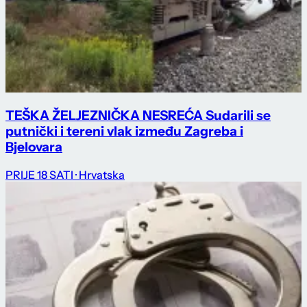
TEŠKA ŽELJEZNIČKA NESREĆA Sudarili se
putnički i tereni vlak između Zagreba i
Bjelovara
PRIJE 18 SATI
· Hrvatska