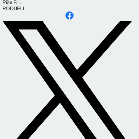
Piše
P. I.
PODIJELI