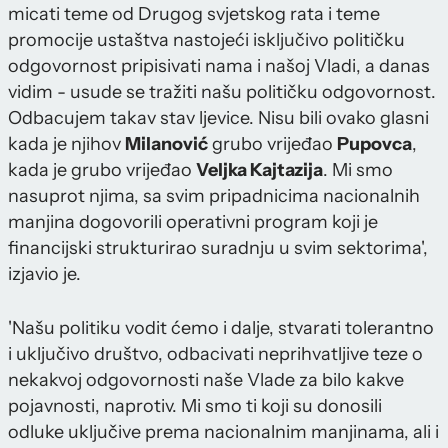
micati teme od Drugog svjetskog rata i teme
promocije ustaštva nastojeći isključivo političku
odgovornost pripisivati nama i našoj Vladi, a danas
vidim - usude se tražiti našu političku odgovornost.
Odbacujem takav stav ljevice. Nisu bili ovako glasni
kada je njihov
Milanović
grubo vrijeđao
Pupovca
,
kada je grubo vrijeđao
Veljka Kajtazija
. Mi smo
nasuprot njima, sa svim pripadnicima nacionalnih
manjina dogovorili operativni program koji je
financijski strukturirao suradnju u svim sektorima',
izjavio je.
'Našu politiku vodit ćemo i dalje, stvarati tolerantno
i uključivo društvo, odbacivati neprihvatljive teze o
nekakvoj odgovornosti naše Vlade za bilo kakve
pojavnosti, naprotiv. Mi smo ti koji su donosili
odluke uključive prema nacionalnim manjinama, ali i