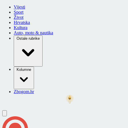
Vijesti
Sport
Život
Hrvatska
Kultura
Auto, moto & nautika
Ostale rubrike
Kolumne
Zbogom.hr