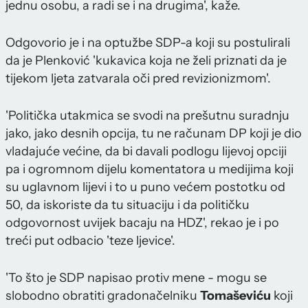
jednu osobu, a radi se i na drugima', kaže.
Odgovorio je i na optužbe SDP-a koji su postulirali
da je Plenković 'kukavica koja ne želi priznati da je
tijekom ljeta zatvarala oči pred revizionizmom'.
'Politička utakmica se svodi na prešutnu suradnju
jako, jako desnih opcija, tu ne računam DP koji je dio
vladajuće većine, da bi davali podlogu lijevoj opciji
pa i ogromnom dijelu komentatora u medijima koji
su uglavnom lijevi i to u puno većem postotku od
50, da iskoriste da tu situaciju i da političku
odgovornost uvijek bacaju na HDZ', rekao je i po
treći put odbacio 'teze ljevice'.
'To što je SDP napisao protiv mene - mogu se
slobodno obratiti gradonačelniku
Tomaševiću
koji