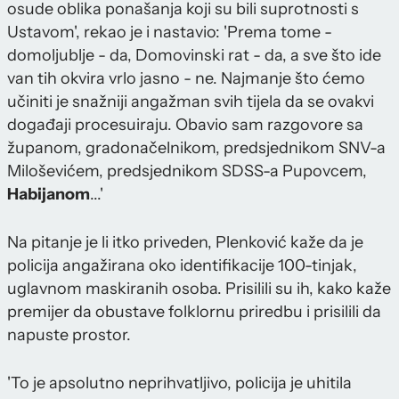
osude oblika ponašanja koji su bili suprotnosti s
Ustavom', rekao je i nastavio: 'Prema tome -
domoljublje - da, Domovinski rat - da, a sve što ide
van tih okvira vrlo jasno - ne. Najmanje što ćemo
učiniti je snažniji angažman svih tijela da se ovakvi
događaji procesuiraju. Obavio sam razgovore sa
županom, gradonačelnikom, predsjednikom SNV-a
Miloševićem, predsjednikom SDSS-a Pupovcem,
Habijanom
...'
Na pitanje je li itko priveden, Plenković kaže da je
policija angažirana oko identifikacije 100-tinjak,
uglavnom maskiranih osoba. Prisilili su ih, kako kaže
premijer da obustave folklornu priredbu i prisilili da
napuste prostor.
'To je apsolutno neprihvatljivo, policija je uhitila