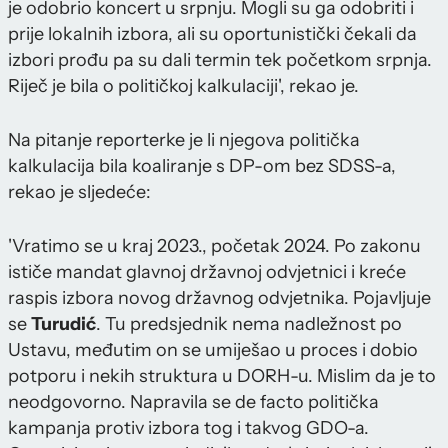
je odobrio koncert u srpnju. Mogli su ga odobriti i
prije lokalnih izbora, ali su oportunistički čekali da
izbori prođu pa su dali termin tek početkom srpnja.
Riječ je bila o političkoj kalkulaciji', rekao je.
Na pitanje reporterke je li njegova politička
kalkulacija bila koaliranje s DP-om bez SDSS-a,
rekao je sljedeće:
'Vratimo se u kraj 2023., početak 2024. Po zakonu
ističe mandat glavnoj državnoj odvjetnici i kreće
raspis izbora novog državnog odvjetnika. Pojavljuje
se
Turudić
. Tu predsjednik nema nadležnost po
Ustavu, međutim on se umiješao u proces i dobio
potporu i nekih struktura u DORH-u. Mislim da je to
neodgovorno. Napravila se de facto politička
kampanja protiv izbora tog i takvog GDO-a.