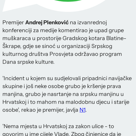
Premijer
Andrej Plenković
na izvanrednoj
konferenciji za medije komentirao je upad grupe
muškaraca u prostorije Gradskog kotara Blatine-
Škrape, gdje se sinoć u organizaciji Srpskog
kulturnog društva Prosvjeta održavao program
Dana srpske kulture.
'Incident u kojem su sudjelovali pripadnici navijačke
skupine i još neke osobe grubo je kršenje prava
manjina, grubo je nasrtanje na srpsku manjinu u
Hrvatskoj i to mahom na malodobnu djecu i starije
osobe', rekao je premijer, javlja
N1
.
'Nema mjesta u Hrvatskoj za zakon ulice - to
govorim u ime cijele Vlade. Zbog činjenice da je