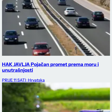
HAK JAVLJA Pojačan promet prema moru i
unutrašnjosti
PRIJE 11 SATI
· Hrvatska