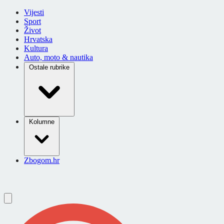
Vijesti
Sport
Život
Hrvatska
Kultura
Auto, moto & nautika
Ostale rubrike
Kolumne
Zbogom.hr