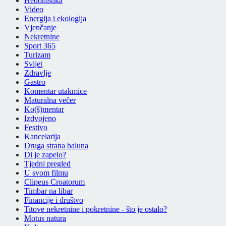
Hedonistika
Video
Energija i ekologija
Vjenčanje
Nekretnine
Sport 365
Turizam
Svijet
Zdravlje
Gastro
Komentar utakmice
Maturalna večer
Ko(š)mentar
Izdvojeno
Festivo
Kancelarija
Druga strana baluna
Di je zapelo?
Tjedni pregled
U svom filmu
Clipeus Croatorum
Timbar na libar
Financije i društvo
Titove nekretnine i pokretnine - što je ostalo?
Motus natura