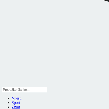
Vijesti
Sport
Život