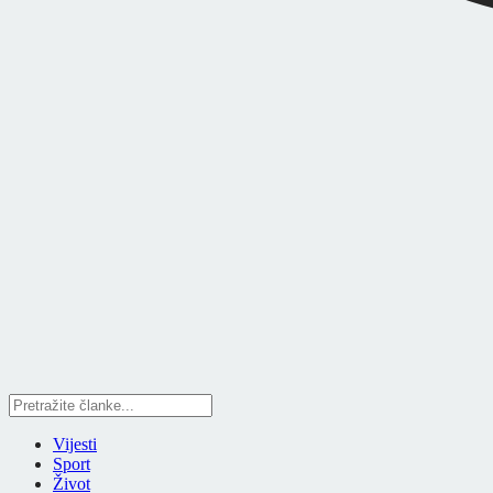
Vijesti
Sport
Život