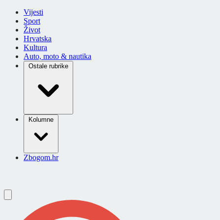
Vijesti
Sport
Život
Hrvatska
Kultura
Auto, moto & nautika
Ostale rubrike
Kolumne
Zbogom.hr