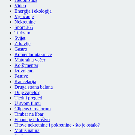
Hedonistika
Video
Energija i ekologija
Vjenčanje
Nekretnine
Sport 365
Turizam
Svijet
Zdravlje
Gastro
Komentar utakmice
Maturalna večer
Ko(š)mentar
Izdvojeno
Festivo
Kancelarija
Druga strana baluna
Di je zapelo?
Tjedni pregled
U svom filmu
Clipeus Croatorum
Timbar na libar
Financije i društvo
Titove nekretnine i pokretnine - što je ostalo?
Motus natura