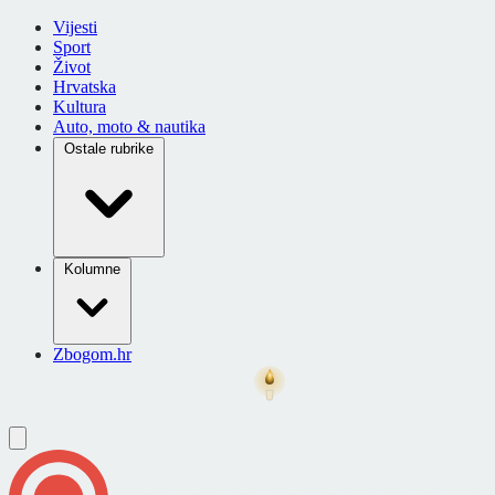
Vijesti
Sport
Život
Hrvatska
Kultura
Auto, moto & nautika
Ostale rubrike
Kolumne
Zbogom.hr