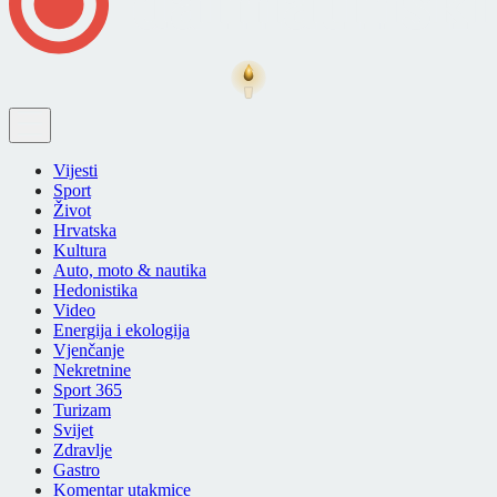
Vijesti
Sport
Život
Hrvatska
Kultura
Auto, moto & nautika
Hedonistika
Video
Energija i ekologija
Vjenčanje
Nekretnine
Sport 365
Turizam
Svijet
Zdravlje
Gastro
Komentar utakmice