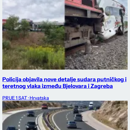
Policija objavila nove detalje sudara putničkog i
teretnog vlaka između Bjelovara i Zagreba
PRIJE 1 SAT
· Hrvatska