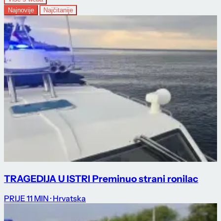
Najnovije
Najčitanije
TRAGEDIJA U ISTRI Preminuo strani ronilac
PRIJE 11 MIN
· Hrvatska