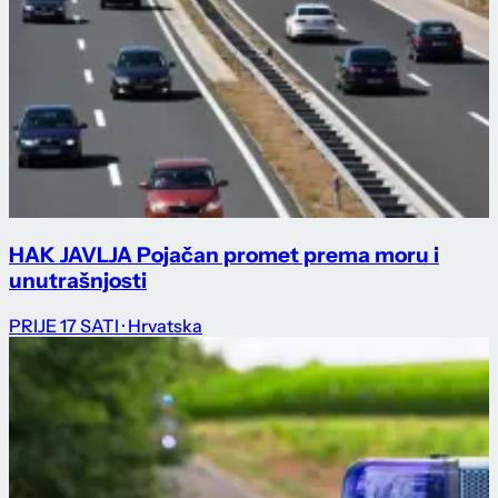
HAK JAVLJA Pojačan promet prema moru i
unutrašnjosti
PRIJE 17 SATI
· Hrvatska