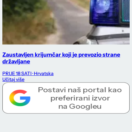
Zaustavljen krijumčar koji je prevozio strane
državljane
PRIJE 18 SATI
· Hrvatska
Učitaj više