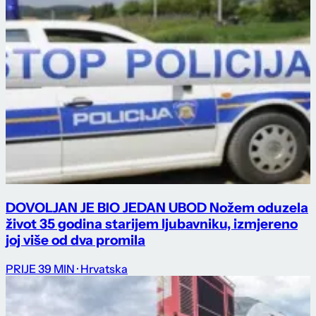
DOVOLJAN JE BIO JEDAN UBOD Nožem oduzela
život 35 godina starijem ljubavniku, izmjereno
joj više od dva promila
PRIJE 39 MIN
· Hrvatska