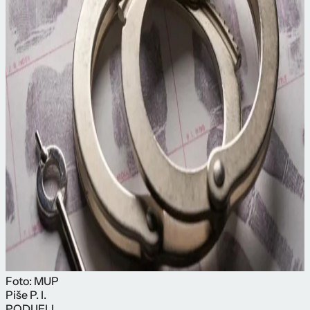
Foto: MUP
Piše
P. I.
PODIJELI