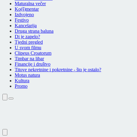
Maturalna večer
Ko(š)mentar
Izdvojeno
Festivo
Kancelarija
Druga strana baluna
Di je zapelo?
Tjedni pregled
U svom filmu
Clipeus Croatorum
Timbar na libar
Financije i društvo
Titove nekretnine i pokretnine - što je ostalo?
Motus natura
Kultura
Promo