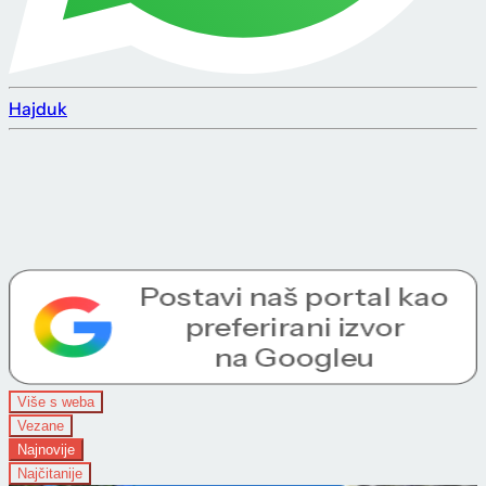
Hajduk
Više s weba
Vezane
Najnovije
Najčitanije