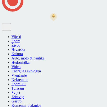
Vijesti
Sport
Život
Hrvatska
Kultura
Auto, moto & nautika
Hedonistika
Video
Energija i ekologija
Vjenčanje
Nekretnine
Sport 365
Turizam
Svijet
Zdravlje
Gastro
Komentar utakmice