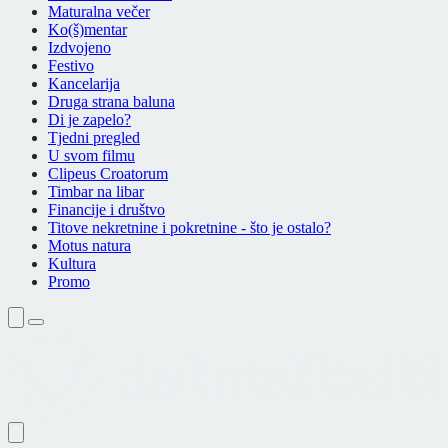
Maturalna večer
Ko(š)mentar
Izdvojeno
Festivo
Kancelarija
Druga strana baluna
Di je zapelo?
Tjedni pregled
U svom filmu
Clipeus Croatorum
Timbar na libar
Financije i društvo
Titove nekretnine i pokretnine - što je ostalo?
Motus natura
Kultura
Promo