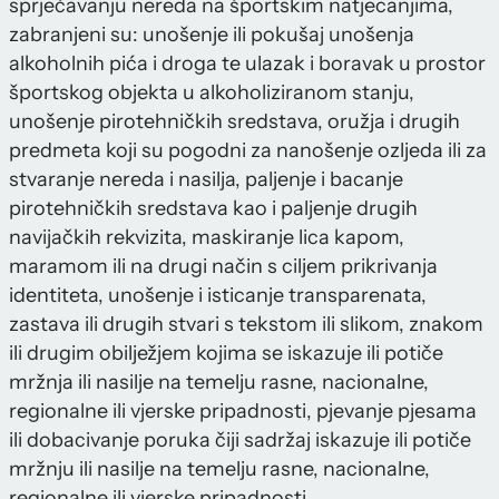
sprječavanju nereda na športskim natjecanjima,
zabranjeni su: unošenje ili pokušaj unošenja
alkoholnih pića i droga te ulazak i boravak u prostor
športskog objekta u alkoholiziranom stanju,
unošenje pirotehničkih sredstava, oružja i drugih
predmeta koji su pogodni za nanošenje ozljeda ili za
stvaranje nereda i nasilja, paljenje i bacanje
pirotehničkih sredstava kao i paljenje drugih
navijačkih rekvizita, maskiranje lica kapom,
maramom ili na drugi način s ciljem prikrivanja
identiteta, unošenje i isticanje transparenata,
zastava ili drugih stvari s tekstom ili slikom, znakom
ili drugim obilježjem kojima se iskazuje ili potiče
mržnja ili nasilje na temelju rasne, nacionalne,
regionalne ili vjerske pripadnosti, pjevanje pjesama
ili dobacivanje poruka čiji sadržaj iskazuje ili potiče
mržnju ili nasilje na temelju rasne, nacionalne,
regionalne ili vjerske pripadnosti,