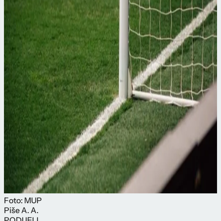
Foto: MUP
Piše
A. A.
PODIJELI