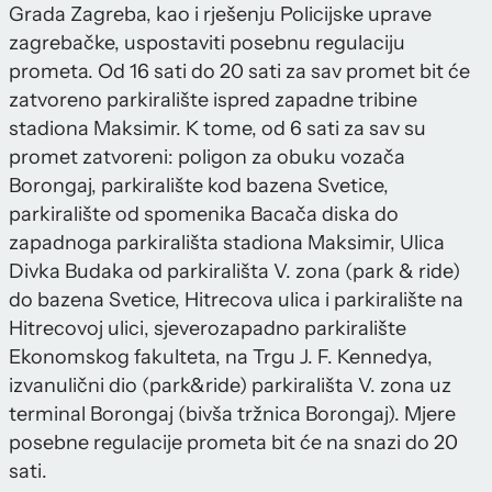
Grada Zagreba, kao i rješenju Policijske uprave
zagrebačke, uspostaviti posebnu regulaciju
prometa. Od 16 sati do 20 sati za sav promet bit će
zatvoreno parkiralište ispred zapadne tribine
stadiona Maksimir. K tome, od 6 sati za sav su
promet zatvoreni: poligon za obuku vozača
Borongaj, parkiralište kod bazena Svetice,
parkiralište od spomenika Bacača diska do
zapadnoga parkirališta stadiona Maksimir, Ulica
Divka Budaka od parkirališta V. zona (park & ride)
do bazena Svetice, Hitrecova ulica i parkiralište na
Hitrecovoj ulici, sjeverozapadno parkiralište
Ekonomskog fakulteta, na Trgu J. F. Kennedya,
izvanulični dio (park&ride) parkirališta V. zona uz
terminal Borongaj (bivša tržnica Borongaj). Mjere
posebne regulacije prometa bit će na snazi do 20
sati.