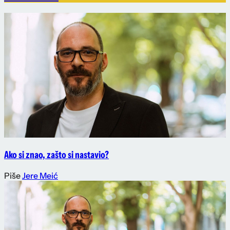
Ako si znao, zašto si nastavio?
Piše
Jere Meić