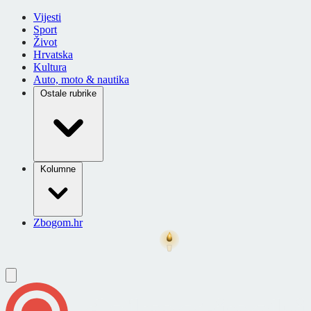
Vijesti
Sport
Život
Hrvatska
Kultura
Auto, moto & nautika
Ostale rubrike
Kolumne
Zbogom.hr