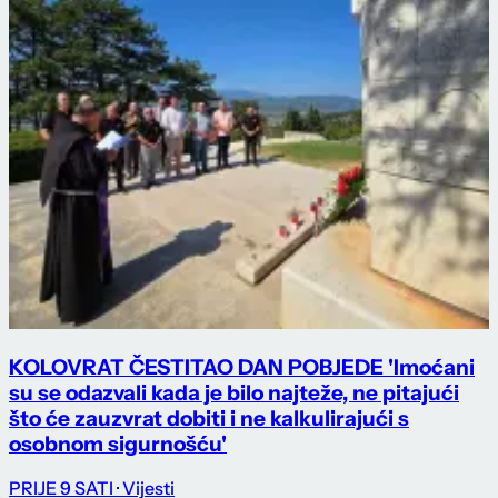
KOLOVRAT ČESTITAO DAN POBJEDE 'Imoćani
su se odazvali kada je bilo najteže, ne pitajući
što će zauzvrat dobiti i ne kalkulirajući s
osobnom sigurnošću'
PRIJE 9 SATI
· Vijesti