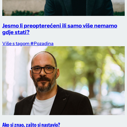
Jesmo li preopterećeni ili samo više nemamo
gdje stati?
Više s tagom #Pozadina
Ako si znao, zašto si nastavio?