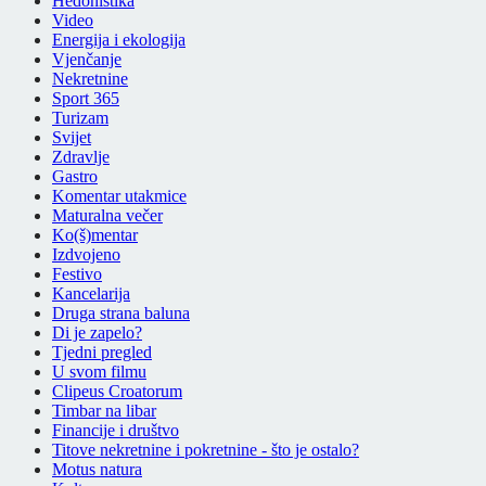
Hedonistika
Video
Energija i ekologija
Vjenčanje
Nekretnine
Sport 365
Turizam
Svijet
Zdravlje
Gastro
Komentar utakmice
Maturalna večer
Ko(š)mentar
Izdvojeno
Festivo
Kancelarija
Druga strana baluna
Di je zapelo?
Tjedni pregled
U svom filmu
Clipeus Croatorum
Timbar na libar
Financije i društvo
Titove nekretnine i pokretnine - što je ostalo?
Motus natura