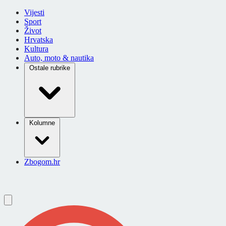
Vijesti
Sport
Život
Hrvatska
Kultura
Auto, moto & nautika
Ostale rubrike
Kolumne
Zbogom.hr