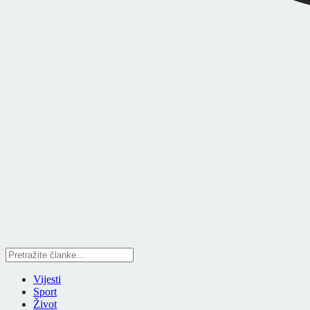
Vijesti
Sport
Život