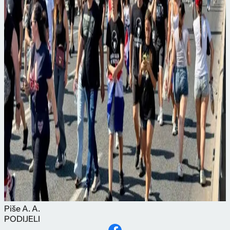
Piše
A. A.
PODIJELI