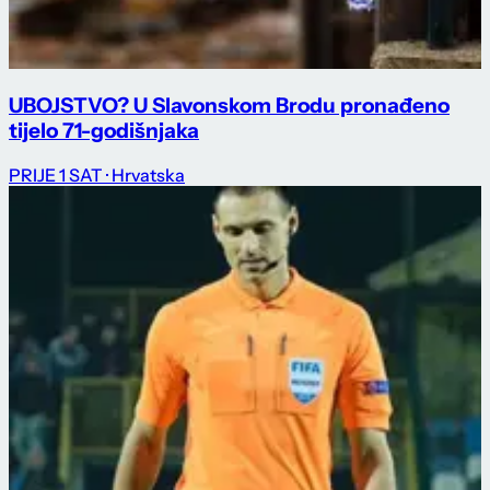
UBOJSTVO? U Slavonskom Brodu pronađeno
tijelo 71-godišnjaka
PRIJE 1 SAT
· Hrvatska