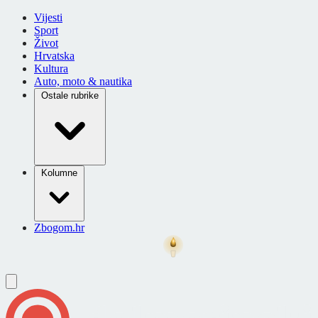
Vijesti
Sport
Život
Hrvatska
Kultura
Auto, moto & nautika
Ostale rubrike
Kolumne
Zbogom.hr