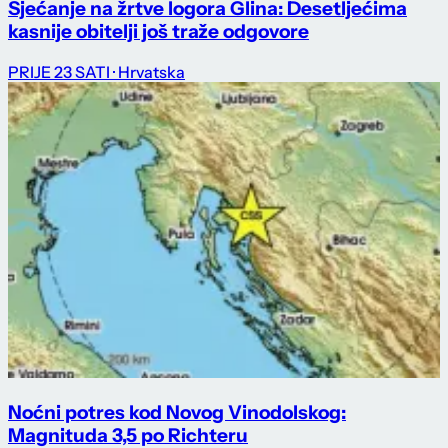
Sjećanje na žrtve logora Glina: Desetljećima
kasnije obitelji još traže odgovore
PRIJE 23 SATI
· Hrvatska
Noćni potres kod Novog Vinodolskog:
Magnituda 3,5 po Richteru