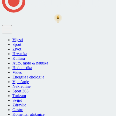
Vijesti
Sport
Život
Hrvatska
Kultura
Auto, moto & nautika
Hedonistika
Video
Energija i ekologija
Vjenčanje
Nekretnine
Sport 365
Turizam
Svijet
Zdravlje
Gastro
Komentar utakmice