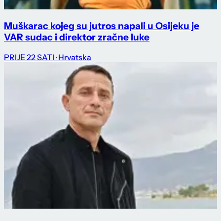
Muškarac kojeg su jutros napali u Osijeku je
VAR sudac i direktor zračne luke
PRIJE 22 SATI
· Hrvatska