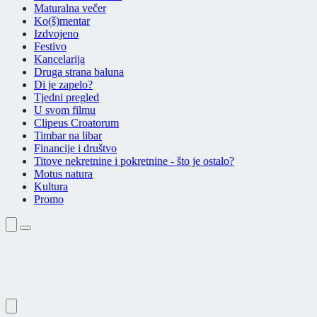
Maturalna večer
Ko(š)mentar
Izdvojeno
Festivo
Kancelarija
Druga strana baluna
Di je zapelo?
Tjedni pregled
U svom filmu
Clipeus Croatorum
Timbar na libar
Financije i društvo
Titove nekretnine i pokretnine - što je ostalo?
Motus natura
Kultura
Promo