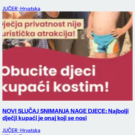
JUČER
· Hrvatska
NOVI SLUČAJ SNIMANJA NAGE DJECE: Najbolji
dječji kupaći je onaj koji se nosi
JUČER
· Hrvatska