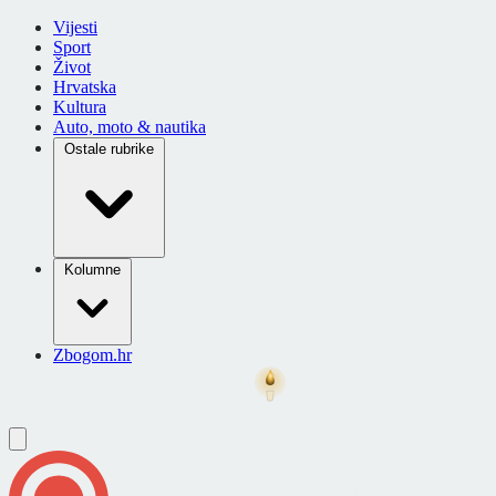
Vijesti
Sport
Život
Hrvatska
Kultura
Auto, moto & nautika
Ostale rubrike
Kolumne
Zbogom.hr