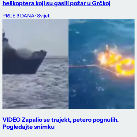
helikoptera koji su gasili požar u Grčkoj
PRIJE 3 DANA
· Svijet
VIDEO Zapalio se trajekt, petero pognulih.
Pogledajte snimku