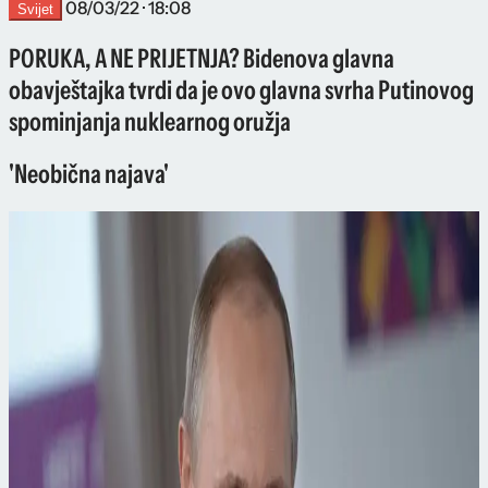
08/03/22 · 18:08
Svijet
PORUKA, A NE PRIJETNJA? Bidenova glavna
obavještajka tvrdi da je ovo glavna svrha Putinovog
spominjanja nuklearnog oružja
'Neobična najava'