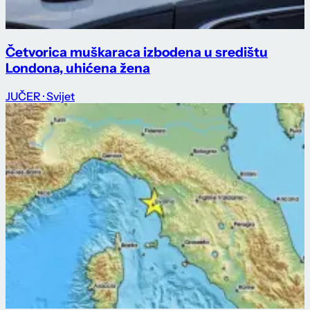
Četvorica muškaraca izbodena u središtu
Londona, uhićena žena
JUČER
· Svijet