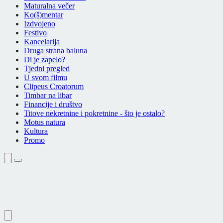
Maturalna večer
Ko(š)mentar
Izdvojeno
Festivo
Kancelarija
Druga strana baluna
Di je zapelo?
Tjedni pregled
U svom filmu
Clipeus Croatorum
Timbar na libar
Financije i društvo
Titove nekretnine i pokretnine - što je ostalo?
Motus natura
Kultura
Promo