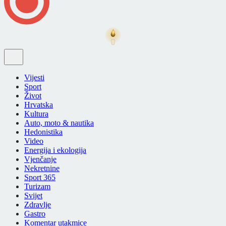
Vijesti
Sport
Život
Hrvatska
Kultura
Auto, moto & nautika
Hedonistika
Video
Energija i ekologija
Vjenčanje
Nekretnine
Sport 365
Turizam
Svijet
Zdravlje
Gastro
Komentar utakmice