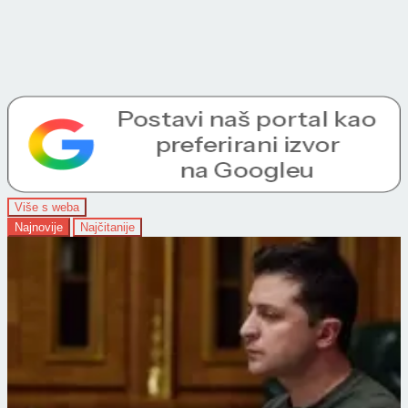
Više s weba
Najnovije
Najčitanije