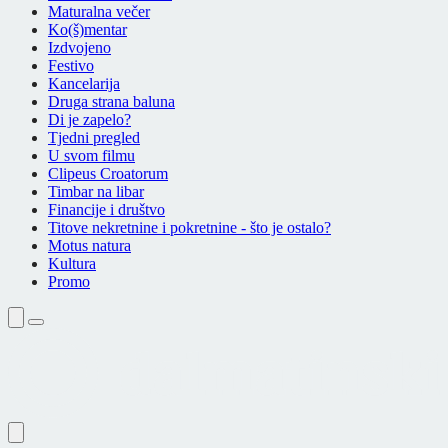
Maturalna večer
Ko(š)mentar
Izdvojeno
Festivo
Kancelarija
Druga strana baluna
Di je zapelo?
Tjedni pregled
U svom filmu
Clipeus Croatorum
Timbar na libar
Financije i društvo
Titove nekretnine i pokretnine - što je ostalo?
Motus natura
Kultura
Promo