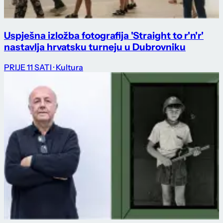
Uspješna izložba fotografija 'Straight to r'n'r'
nastavlja hrvatsku turneju u Dubrovniku
PRIJE 11 SATI
· Kultura