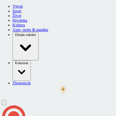
Vijesti
Sport
Život
Hrvatska
Kultura
Auto, moto & nautika
Ostale rubrike
Kolumne
Zbogom.hr