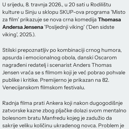
U srijedu, 8. travnja 2026., u 20 sati u Rodilištu
kulture u Sinju u sklopu SKUP-ova programa 'Misto
za film' prikazuje se nova crna komedija
Thomasa
Andersa Jensena
'Posljednji viking' ('Den sidste
viking', 2025.).
Stilski prepoznatljiv po kombinaciji crnog humora,
apsurda i emocionalnog obola, danski Oscarom
nagrađeni redatelj i scenarist Anders Thomas
Jensen vraća se s filmom koji je već pobrao pohvale
publike i kritike. Premijerno je prikazan na 82.
Venecijanskom filmskom festivalu.
Radnja filma prati Ankera koji nakon dugogodišnje
zatvorske kazne zbog pljačke dolazi svom mentalno
bolesnom bratu Manfredu kojeg je zadužio da
sakrije veliku količinu ukradenog novca. Problem je