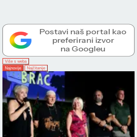
Više s weba
Najnovije
Najčitanije