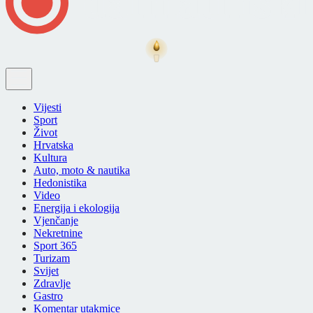
Vijesti
Sport
Život
Hrvatska
Kultura
Auto, moto & nautika
Hedonistika
Video
Energija i ekologija
Vjenčanje
Nekretnine
Sport 365
Turizam
Svijet
Zdravlje
Gastro
Komentar utakmice