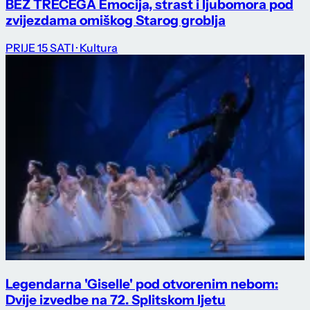
BEZ TREĆEGA Emocija, strast i ljubomora pod
zvijezdama omiškog Starog groblja
PRIJE 15 SATI
· Kultura
Legendarna 'Giselle' pod otvorenim nebom:
Dvije izvedbe na 72. Splitskom ljetu