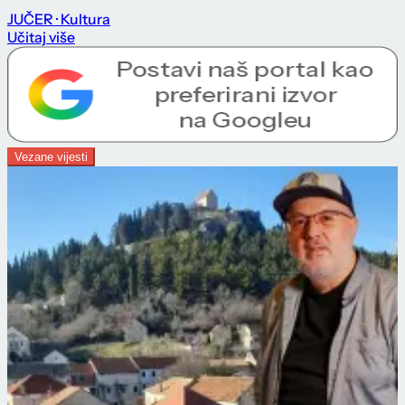
JUČER
· Kultura
Učitaj više
Vezane vijesti