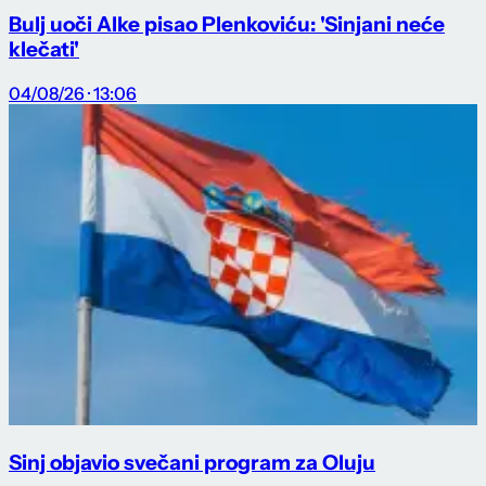
Bulj uoči Alke pisao Plenkoviću: 'Sinjani neće
klečati'
04/08/26 · 13:06
Sinj objavio svečani program za Oluju