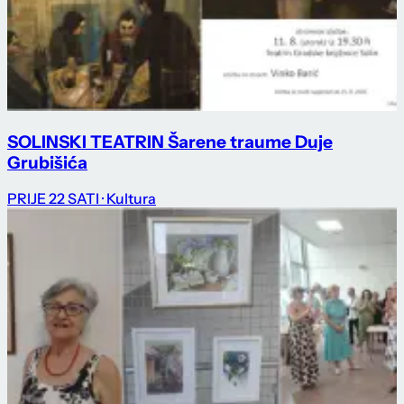
SOLINSKI TEATRIN Šarene traume Duje
Grubišića
PRIJE 22 SATI
· Kultura