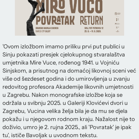
'Ovom izložbom imamo priliku prvi put publici u
Sinju pokazati presjek cjelokupnog stvaralaštva
umjetnika Mire Vuce, rođenog 1941. u Vojniću
Sinjskom, a prisutnog na domaćoj likovnoj sceni već
više od šezdeset godina i do umirovljenja u zvanju
redovitog profesora Akademije likovnih umjetnosti
u Zagrebu. Nakon monografske izložbe koja se
održala u svibnju 2025. u Galeriji Klovićevi dvori u
Zagrebu, Vucina velika želja bila je da mu se djela
pokažu i u njegovom rodnom kraju. Nažalost nije to
doživio, umro je 2. rujna 2025., ali 'Povratak' je ipak
tu', ističe Bavoljak u uvodnom tekstu.