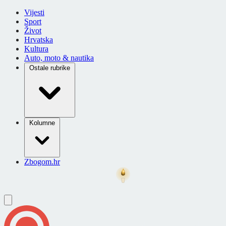
Vijesti
Sport
Život
Hrvatska
Kultura
Auto, moto & nautika
Ostale rubrike
Kolumne
Zbogom.hr