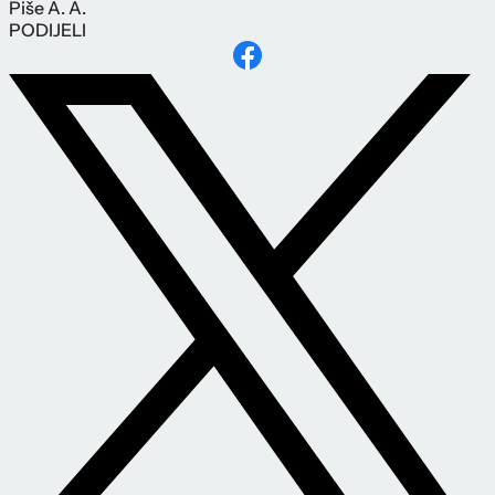
Piše
A. A.
PODIJELI