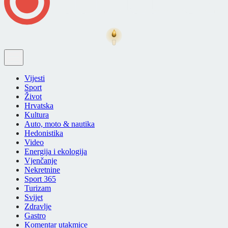
Vijesti
Sport
Život
Hrvatska
Kultura
Auto, moto & nautika
Hedonistika
Video
Energija i ekologija
Vjenčanje
Nekretnine
Sport 365
Turizam
Svijet
Zdravlje
Gastro
Komentar utakmice