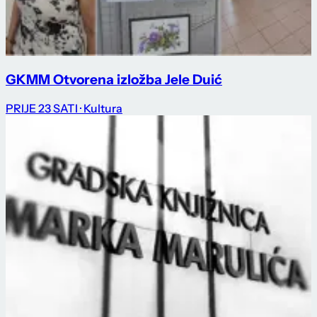
GKMM Otvorena izložba Jele Duić
PRIJE 23 SATI
· Kultura