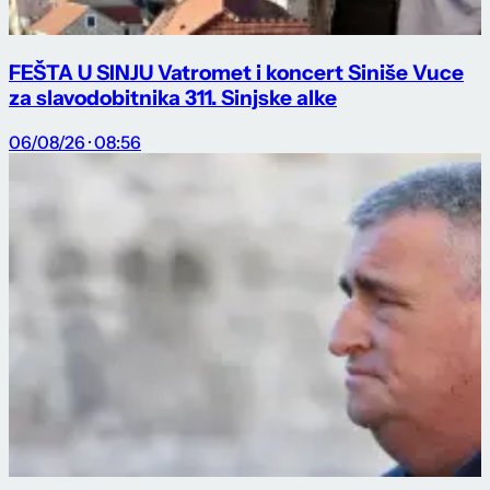
FEŠTA U SINJU Vatromet i koncert Siniše Vuce
za slavodobitnika 311. Sinjske alke
06/08/26 · 08:56