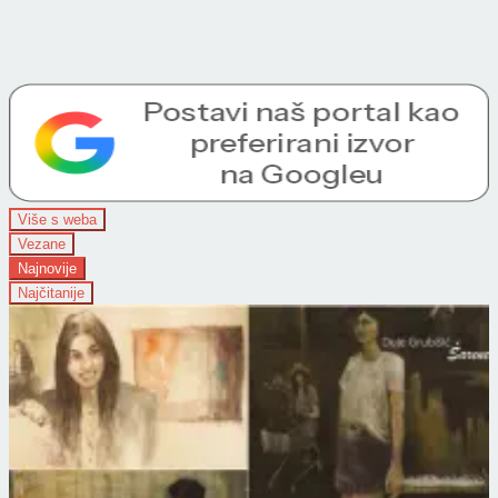
Više s weba
Vezane
Najnovije
Najčitanije