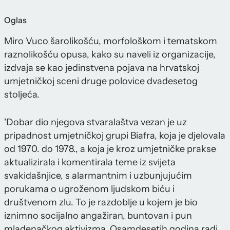
Oglas
Miro Vuco šarolikošću, morfološkom i tematskom
raznolikošću opusa, kako su naveli iz organizacije,
izdvaja se kao jedinstvena pojava na hrvatskoj
umjetničkoj sceni druge polovice dvadesetog
stoljeća.
'Dobar dio njegova stvaralaštva vezan je uz
pripadnost umjetničkoj grupi Biafra, koja je djelovala
od 1970. do 1978., a koja je kroz umjetničke prakse
aktualizirala i komentirala teme iz svijeta
svakidašnjice, s alarmantnim i uzbunjujućim
porukama o ugroženom ljudskom biću i
društvenom zlu. To je razdoblje u kojem je bio
iznimno socijalno angažiran, buntovan i pun
mladenačkog aktivizma. Osamdesetih godina radi