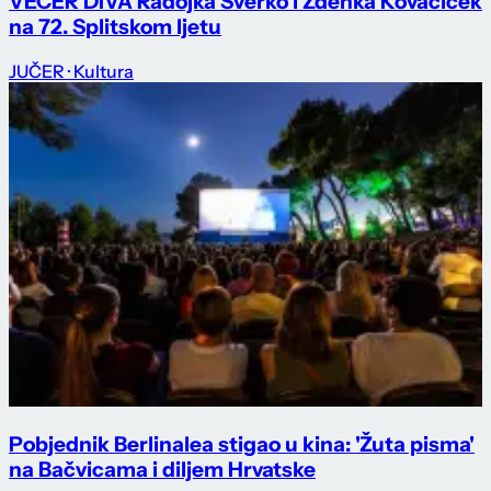
VEČER DIVA Radojka Šverko i Zdenka Kovačiček
na 72. Splitskom ljetu
JUČER
· Kultura
Pobjednik Berlinalea stigao u kina: 'Žuta pisma'
na Bačvicama i diljem Hrvatske