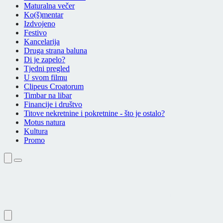
Maturalna večer
Ko(š)mentar
Izdvojeno
Festivo
Kancelarija
Druga strana baluna
Di je zapelo?
Tjedni pregled
U svom filmu
Clipeus Croatorum
Timbar na libar
Financije i društvo
Titove nekretnine i pokretnine - što je ostalo?
Motus natura
Kultura
Promo