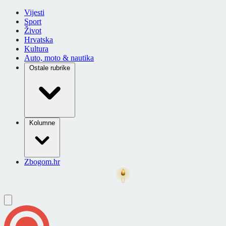
Vijesti
Sport
Život
Hrvatska
Kultura
Auto, moto & nautika
Ostale rubrike
Kolumne
Zbogom.hr