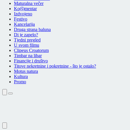
Maturalna večer
Ko(š)mentar
Izdvojeno
Festivo
Kancelarija
Druga strana baluna
Di je zapelo?
Tjedni pregled
U svom filmu
Clipeus Croatorum
Timbar na libar
Financije i društvo
Titove nekretnine i pokretnine - što je ostalo?
Motus natura
Kultura
Promo