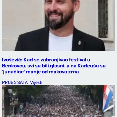
Ivošević: Kad se zabranjivao festival u
Benkovcu, svi su bili glasni, a na Karleušu su
'junačine' manje od makova zrna
PRIJE 3 SATA
· Vijesti