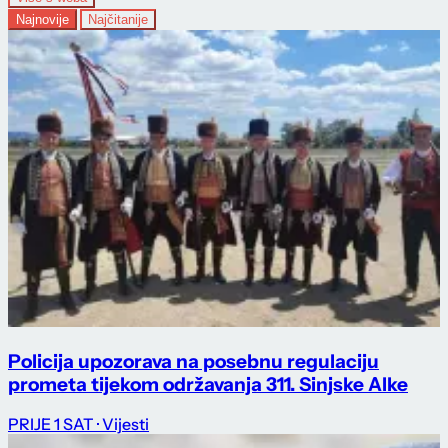
Najnovije
Najčitanije
Policija upozorava na posebnu regulaciju
prometa tijekom održavanja 311. Sinjske Alke
PRIJE 1 SAT
· Vijesti