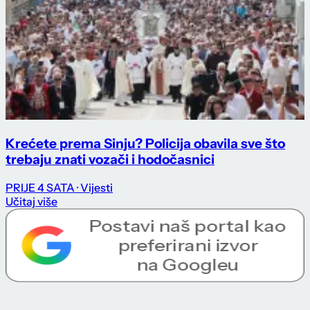
Krećete prema Sinju? Policija obavila sve što
trebaju znati vozači i hodočasnici
PRIJE 4 SATA
· Vijesti
Učitaj više