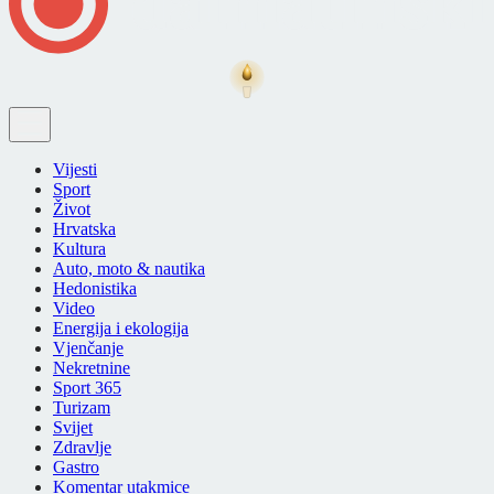
Vijesti
Sport
Život
Hrvatska
Kultura
Auto, moto & nautika
Hedonistika
Video
Energija i ekologija
Vjenčanje
Nekretnine
Sport 365
Turizam
Svijet
Zdravlje
Gastro
Komentar utakmice