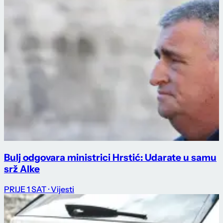
Bulj odgovara ministrici Hrstić: Udarate u samu
srž Alke
PRIJE 1 SAT
· Vijesti