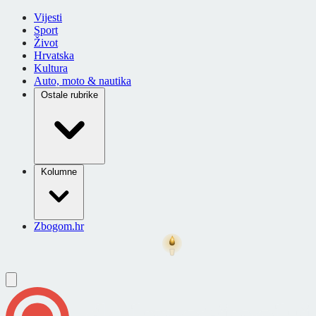
Vijesti
Sport
Život
Hrvatska
Kultura
Auto, moto & nautika
Ostale rubrike
Kolumne
Zbogom.hr