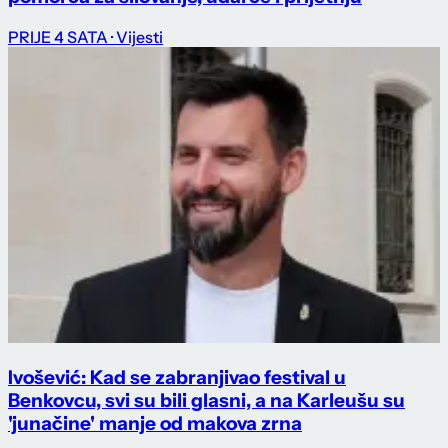
PRIJE 4 SATA
· Vijesti
Ivošević: Kad se zabranjivao festival u
Benkovcu, svi su bili glasni, a na Karleušu su
'junačine' manje od makova zrna