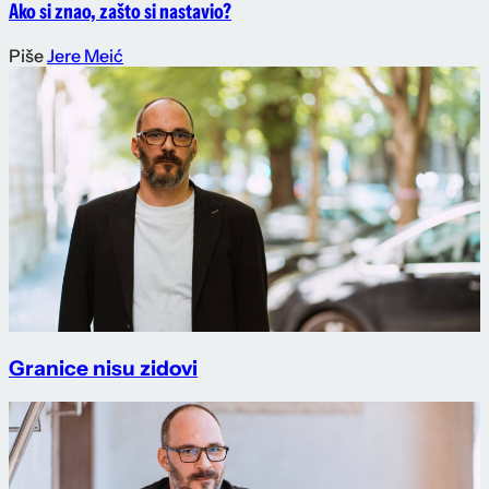
Ako si znao, zašto si nastavio?
Piše
Jere Meić
Granice nisu zidovi