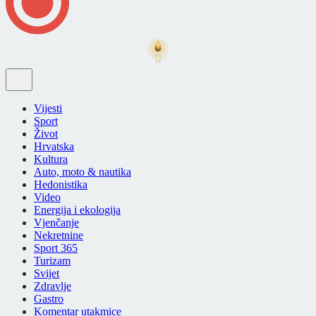
Vijesti
Sport
Život
Hrvatska
Kultura
Auto, moto & nautika
Hedonistika
Video
Energija i ekologija
Vjenčanje
Nekretnine
Sport 365
Turizam
Svijet
Zdravlje
Gastro
Komentar utakmice