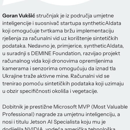
Goran Vukšić
stručnjak je iz područja umjetne
inteligencije i suosnivač startupa syntheticAIdata
koji omogućuje tvrtkama bržu implementaciju
rješenja za računalni vid uz korištenje sintetičkih
podataka. Nedavno je, primjerice, syntheticAIdata,
u suradnji s DEMINE Foundation, razvijao projekt
računalnog vida koji dronovima opremljenima
kamerama i senzorima omogućuju da iznad tla
Ukrajine traže aktivne mine. Računalni vid se
trenirao pomoću sintetičkih podataka koji uzimaju
u obzir specifičnosti okoliša i vegetacije.
Dobitnik je prestižne Microsoft MVP (Most Valuable
Professional) nagrade za umjetnu inteligenciju, a
nosi i titulu Jetson AI Specialista koju mu je
dodijelila NVIDIA, vodeća američka tehnološka