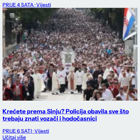
PRIJE 4 SATA
· Vijesti
Krećete prema Sinju? Policija obavila sve što
trebaju znati vozači i hodočasnici
PRIJE 6 SATI
· Vijesti
Učitaj više