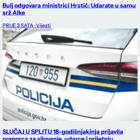
Bulj odgovara ministrici Hrstić: Udarate u samu
srž Alke
PRIJE 3 SATA
· Vijesti
SLUČAJ U SPLITU 18-godišnjakinja prijavila
pomorca za silovanje, udarce i prijetnju