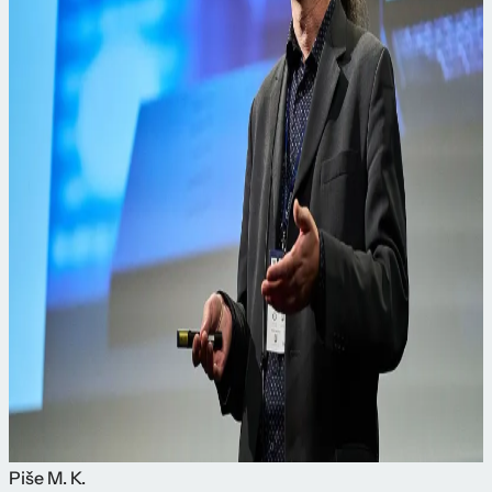
Piše
M. K.