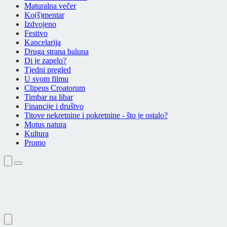
Maturalna večer
Ko(š)mentar
Izdvojeno
Festivo
Kancelarija
Druga strana baluna
Di je zapelo?
Tjedni pregled
U svom filmu
Clipeus Croatorum
Timbar na libar
Financije i društvo
Titove nekretnine i pokretnine - što je ostalo?
Motus natura
Kultura
Promo