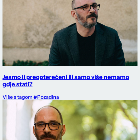
Jesmo li preopterećeni ili samo više nemamo
gdje stati?
Više s tagom #Pozadina