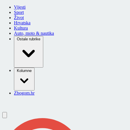
Vijesti
Sport
Život
Hrvatska
Kultura
Auto, moto & nautika
Ostale rubrike
Kolumne
Zbogom.hr