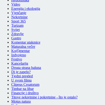
Hedonistika
Video
Energija i ekologija
Vjenčanje
Nekretnine
Sport 365
Turizam
Svijet
Zdravlje
Gastro
Komentar utakmice
Maturalna večer
Ko(š)mentar
Izdvojeno
Festivo
Kancelarija
Druga strana baluna
Di je zapelo?
Tjedni pregled
U svom filmu
Clipeus Croatorum
Timbar na libar
Financije i društvo
Titove nekretnine i pokretnine - što je ostalo?
Motus natura