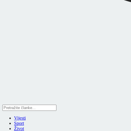
Vijesti
Sport
Život