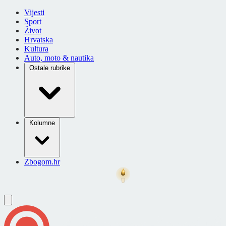
Vijesti
Sport
Život
Hrvatska
Kultura
Auto, moto & nautika
Ostale rubrike
Kolumne
Zbogom.hr