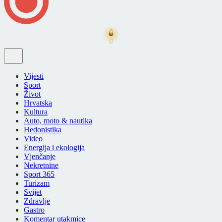
Vijesti
Sport
Život
Hrvatska
Kultura
Auto, moto & nautika
Hedonistika
Video
Energija i ekologija
Vjenčanje
Nekretnine
Sport 365
Turizam
Svijet
Zdravlje
Gastro
Komentar utakmice