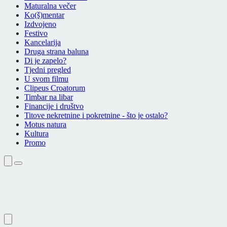
Maturalna večer
Ko(š)mentar
Izdvojeno
Festivo
Kancelarija
Druga strana baluna
Di je zapelo?
Tjedni pregled
U svom filmu
Clipeus Croatorum
Timbar na libar
Financije i društvo
Titove nekretnine i pokretnine - što je ostalo?
Motus natura
Kultura
Promo