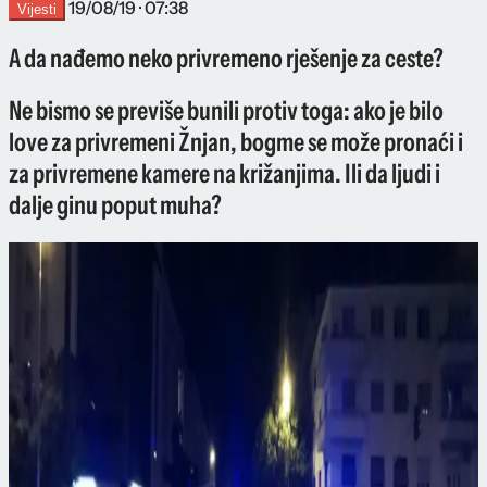
19/08/19 · 07:38
Vijesti
A da nađemo neko privremeno rješenje za ceste?
Ne bismo se previše bunili protiv toga: ako je bilo
love za privremeni Žnjan, bogme se može pronaći i
za privremene kamere na križanjima. Ili da ljudi i
dalje ginu poput muha?