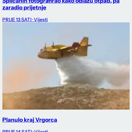
Splićanin fotografirao kako odlažu otpad, pa
zaradio prijetnje
PRIJE 13 SATI
· Vijesti
Planulo kraj Vrgorca
PRIJE 14 SATI
· Vijesti