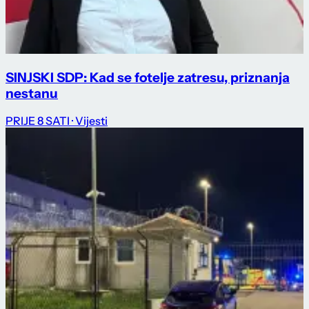
SINJSKI SDP: Kad se fotelje zatresu, priznanja
nestanu
PRIJE 8 SATI
· Vijesti