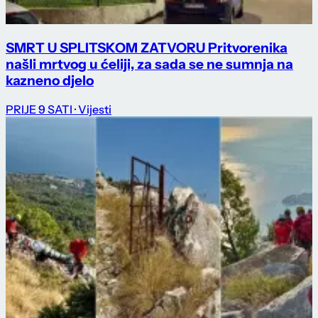
SMRT U SPLITSKOM ZATVORU Pritvorenika
našli mrtvog u ćeliji, za sada se ne sumnja na
kazneno djelo
PRIJE 9 SATI
· Vijesti