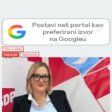
Više s weba
Najnovije
Najčitanije