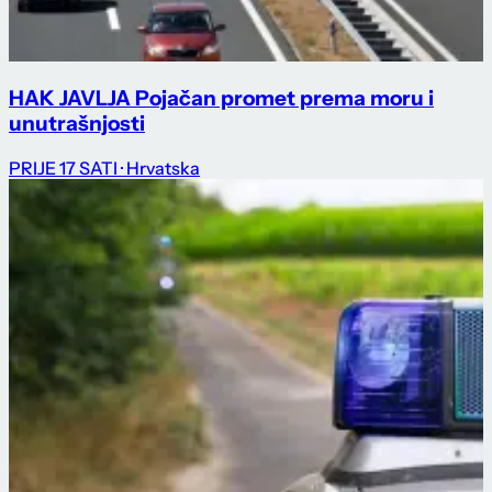
HAK JAVLJA Pojačan promet prema moru i
unutrašnjosti
PRIJE 17 SATI
· Hrvatska