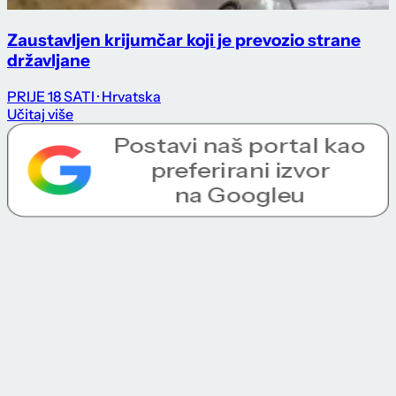
Zaustavljen krijumčar koji je prevozio strane
državljane
PRIJE 18 SATI
· Hrvatska
Učitaj više