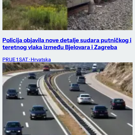
Policija objavila nove detalje sudara putničkog i
teretnog vlaka između Bjelovara i Zagreba
PRIJE 1 SAT
· Hrvatska