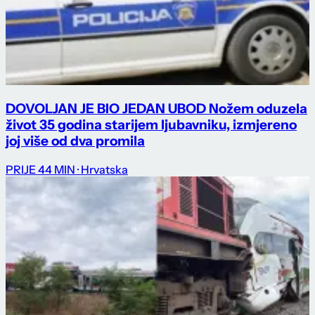
DOVOLJAN JE BIO JEDAN UBOD Nožem oduzela
život 35 godina starijem ljubavniku, izmjereno
joj više od dva promila
PRIJE 44 MIN
· Hrvatska