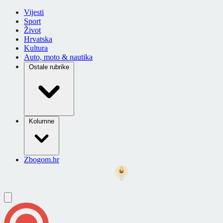
Vijesti
Sport
Život
Hrvatska
Kultura
Auto, moto & nautika
Ostale rubrike
Kolumne
Zbogom.hr