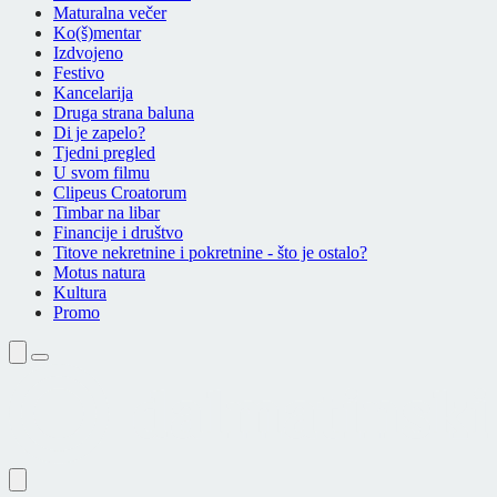
Maturalna večer
Ko(š)mentar
Izdvojeno
Festivo
Kancelarija
Druga strana baluna
Di je zapelo?
Tjedni pregled
U svom filmu
Clipeus Croatorum
Timbar na libar
Financije i društvo
Titove nekretnine i pokretnine - što je ostalo?
Motus natura
Kultura
Promo