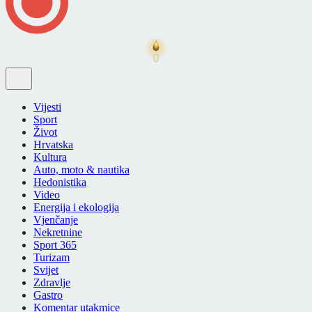
Vijesti
Sport
Život
Hrvatska
Kultura
Auto, moto & nautika
Hedonistika
Video
Energija i ekologija
Vjenčanje
Nekretnine
Sport 365
Turizam
Svijet
Zdravlje
Gastro
Komentar utakmice