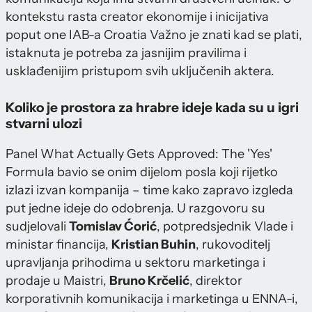
kontekstu rasta creator ekonomije i inicijativa
poput one IAB-a Croatia Važno je znati kad se plati,
istaknuta je potreba za jasnijim pravilima i
usklađenijim pristupom svih uključenih aktera.
Koliko je prostora za hrabre ideje kada su u igri
stvarni ulozi
Panel What Actually Gets Approved: The 'Yes'
Formula bavio se onim dijelom posla koji rijetko
izlazi izvan kompanija – time kako zapravo izgleda
put jedne ideje do odobrenja. U razgovoru su
sudjelovali
Tomislav Ćorić
, potpredsjednik Vlade i
ministar financija,
Kristian Buhin
, rukovoditelj
upravljanja prihodima u sektoru marketinga i
prodaje u Maistri,
Bruno Krčelić
, direktor
korporativnih komunikacija i marketinga u ENNA-i,