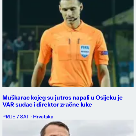
Muškarac kojeg su jutros napali u Osijeku je
VAR sudac i direktor zračne luke
PRIJE 7 SATI
· Hrvatska