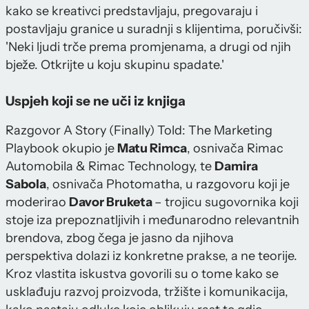
kako se kreativci predstavljaju, pregovaraju i
postavljaju granice u suradnji s klijentima, poručivši:
'Neki ljudi trče prema promjenama, a drugi od njih
bježe. Otkrijte u koju skupinu spadate.'
Uspjeh koji se ne uči iz knjiga
Razgovor A Story (Finally) Told: The Marketing
Playbook okupio je
Matu Rimca
, osnivača Rimac
Automobila & Rimac Technology, te
Damira
Sabola
, osnivača Photomatha, u razgovoru koji je
moderirao
Davor Bruketa
– trojicu sugovornika koji
stoje iza prepoznatljivih i međunarodno relevantnih
brendova, zbog čega je jasno da njihova
perspektiva dolazi iz konkretne prakse, a ne teorije.
Kroz vlastita iskustva govorili su o tome kako se
usklađuju razvoj proizvoda, tržište i komunikacija,