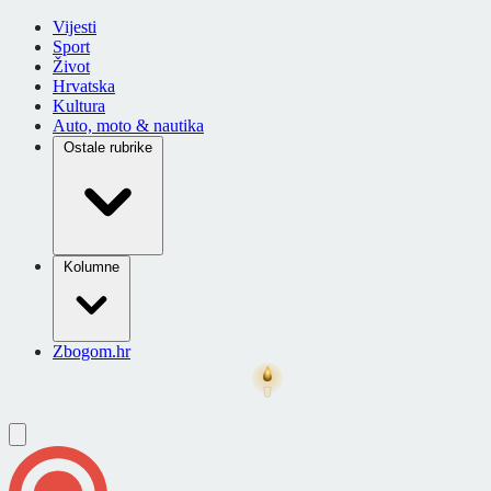
Vijesti
Sport
Život
Hrvatska
Kultura
Auto, moto & nautika
Ostale rubrike
Kolumne
Zbogom.hr