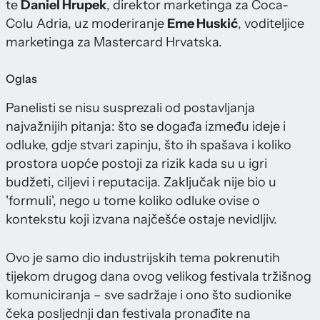
te
Daniel Hrupek
, direktor marketinga za Coca-
Colu Adria, uz moderiranje
Eme Huskić
, voditeljice
marketinga za Mastercard Hrvatska.
Oglas
Panelisti se nisu susprezali od postavljanja
najvažnijih pitanja: što se događa između ideje i
odluke, gdje stvari zapinju, što ih spašava i koliko
prostora uopće postoji za rizik kada su u igri
budžeti, ciljevi i reputacija. Zaključak nije bio u
'formuli', nego u tome koliko odluke ovise o
kontekstu koji izvana najčešće ostaje nevidljiv.
Ovo je samo dio industrijskih tema pokrenutih
tijekom drugog dana ovog velikog festivala tržišnog
komuniciranja – sve sadržaje i ono što sudionike
čeka posljednji dan festivala pronađite na