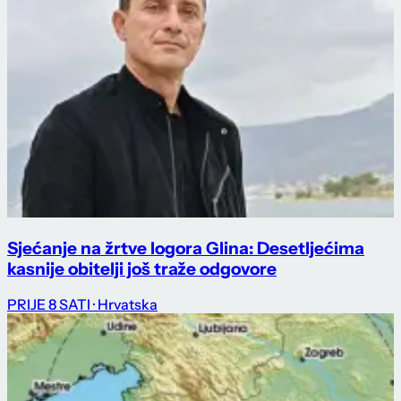
Sjećanje na žrtve logora Glina: Desetljećima
kasnije obitelji još traže odgovore
PRIJE 8 SATI
· Hrvatska