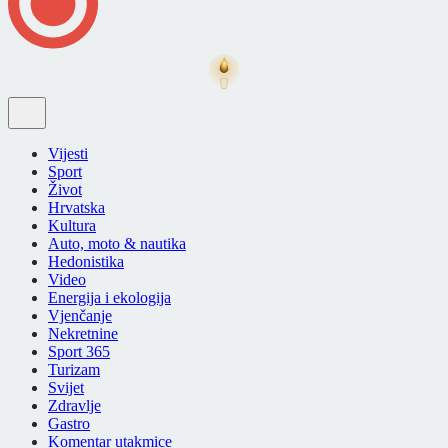
Vijesti
Sport
Život
Hrvatska
Kultura
Auto, moto & nautika
Hedonistika
Video
Energija i ekologija
Vjenčanje
Nekretnine
Sport 365
Turizam
Svijet
Zdravlje
Gastro
Komentar utakmice