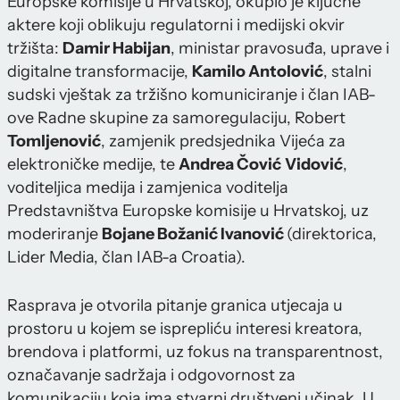
Europske komisije u Hrvatskoj, okupio je ključne
aktere koji oblikuju regulatorni i medijski okvir
tržišta:
Damir Habijan
, ministar pravosuđa, uprave i
digitalne transformacije,
Kamilo Antolović
, stalni
sudski vještak za tržišno komuniciranje i član IAB-
ove Radne skupine za samoregulaciju, Robert
Tomljenović
, zamjenik predsjednika Vijeća za
elektroničke medije, te
Andrea Čović
Vidović
,
voditeljica medija i zamjenica voditelja
Predstavništva Europske komisije u Hrvatskoj, uz
moderiranje
Bojane Božanić Ivanović
(direktorica,
Lider Media, član IAB-a Croatia).
Rasprava je otvorila pitanje granica utjecaja u
prostoru u kojem se isprepliću interesi kreatora,
brendova i platformi, uz fokus na transparentnost,
označavanje sadržaja i odgovornost za
komunikaciju koja ima stvarni društveni učinak. U