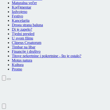
Maturalna večer
Ko(š)mentar
Izdvojeno
Festivo
Kancelarija
Druga strana baluna
Di je zapelo?
Tjedni pregled
U svom filmu
Clipeus Croatorum
Timbar na libar
Financije i društvo
Titove nekretnine i pokretnine - što je ostalo?
Motus natura
Kultura
Promo