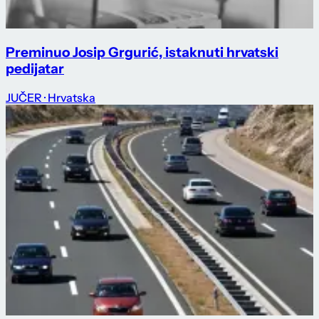
Preminuo Josip Grgurić, istaknuti hrvatski
pedijatar
JUČER
· Hrvatska