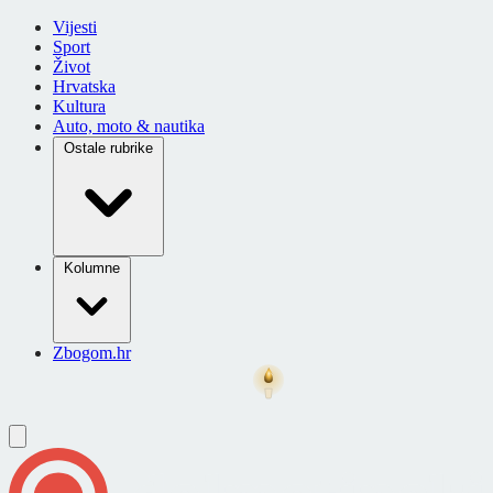
Vijesti
Sport
Život
Hrvatska
Kultura
Auto, moto & nautika
Ostale rubrike
Kolumne
Zbogom.hr