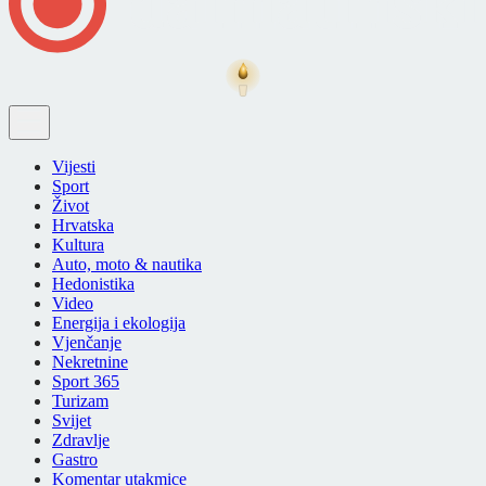
Vijesti
Sport
Život
Hrvatska
Kultura
Auto, moto & nautika
Hedonistika
Video
Energija i ekologija
Vjenčanje
Nekretnine
Sport 365
Turizam
Svijet
Zdravlje
Gastro
Komentar utakmice