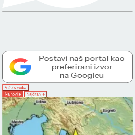
Više s weba
Najnovije
Najčitanije