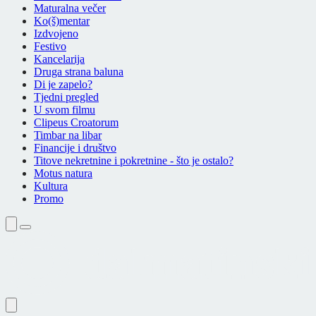
Maturalna večer
Ko(š)mentar
Izdvojeno
Festivo
Kancelarija
Druga strana baluna
Di je zapelo?
Tjedni pregled
U svom filmu
Clipeus Croatorum
Timbar na libar
Financije i društvo
Titove nekretnine i pokretnine - što je ostalo?
Motus natura
Kultura
Promo