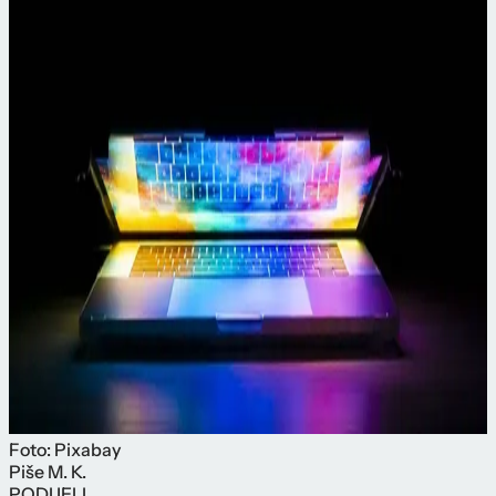
Foto: Pixabay
Piše
M. K.
PODIJELI