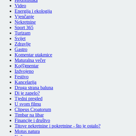
Hedonistika
Video
Energija i ekologija
Vjenčanje
Nekretnine
Sport 365
Turizam
Svijet
Zdravlje
Gastro
Komentar utakmice
Maturalna večer
Ko(š)mentar
Izdvojeno
Festivo
Kancelarija
Druga strana baluna
Di je zapelo?
Tjedni pregled
U svom filmu
Clipeus Croatorum
Timbar na libar
Financije i društvo
Titove nekretnine i pokretnine - što je ostalo?
Motus natura