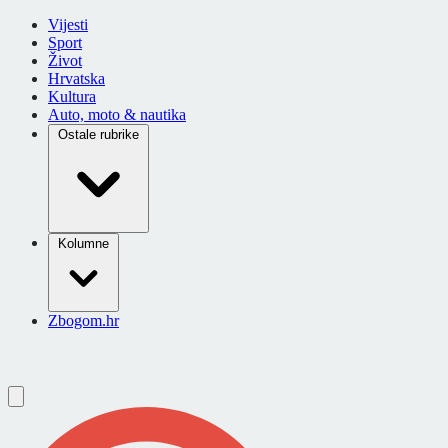
Vijesti
Sport
Život
Hrvatska
Kultura
Auto, moto & nautika
Ostale rubrike
Kolumne
Zbogom.hr