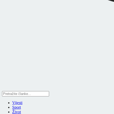
Vijesti
Sport
Život