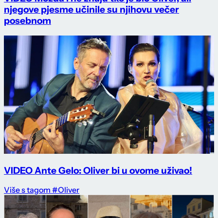
njegove pjesme učinile su njihovu večer
posebnom
VIDEO Ante Gelo: Oliver bi u ovome uživao!
Više s tagom #Oliver