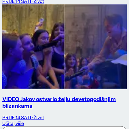
PRIJE 14 SATI
· Život
VIDEO Jakov ostvario želju devetogodišnjim
blizankama
PRIJE 14 SATI
· Život
Učitaj više