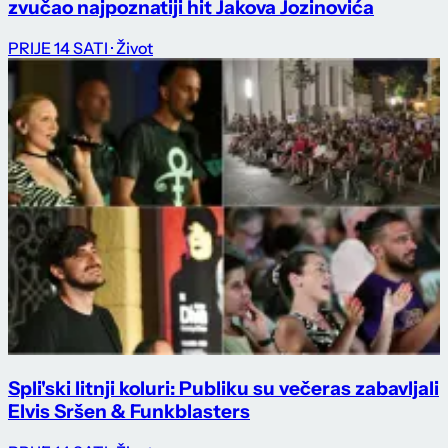
zvučao najpoznatiji hit Jakova Jozinovića
PRIJE 14 SATI
· Život
Spli'ski litnji koluri: Publiku su večeras zabavljali
Elvis Sršen & Funkblasters