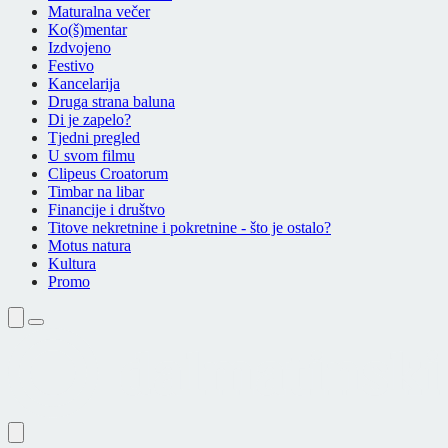
Maturalna večer
Ko(š)mentar
Izdvojeno
Festivo
Kancelarija
Druga strana baluna
Di je zapelo?
Tjedni pregled
U svom filmu
Clipeus Croatorum
Timbar na libar
Financije i društvo
Titove nekretnine i pokretnine - što je ostalo?
Motus natura
Kultura
Promo