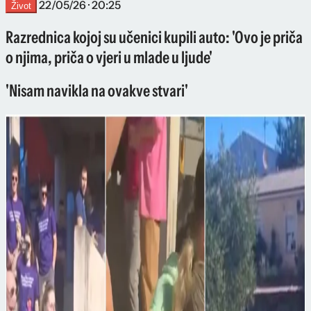
22/05/26 · 20:25
Život
Razrednica kojoj su učenici kupili auto: 'Ovo je priča
o njima, priča o vjeri u mlade u ljude'
'Nisam navikla na ovakve stvari'