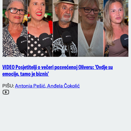
VIDEO Posjetitelji o večeri posvećenoj Oliveru: 'Ovdje su
emocije, tamo je biznis'
PIŠU:
Antonia Pešić
,
Anđela Čokolić