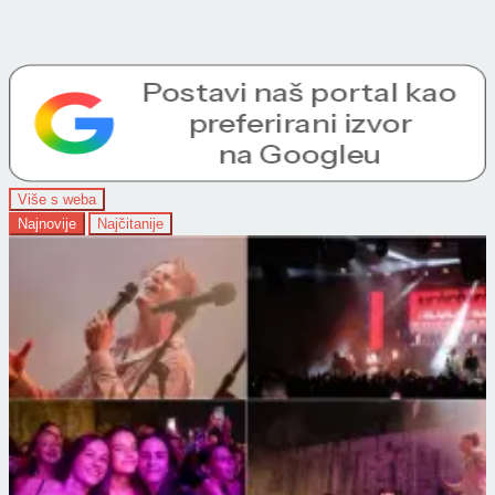
Više s weba
Najnovije
Najčitanije