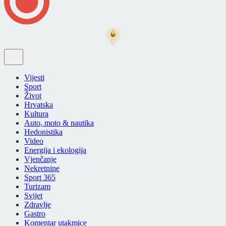
Vijesti
Sport
Život
Hrvatska
Kultura
Auto, moto & nautika
Hedonistika
Video
Energija i ekologija
Vjenčanje
Nekretnine
Sport 365
Turizam
Svijet
Zdravlje
Gastro
Komentar utakmice