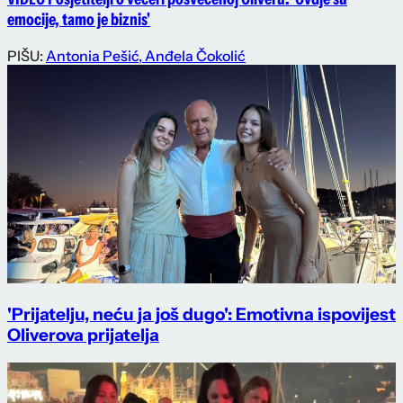
emocije, tamo je biznis'
PIŠU:
Antonia Pešić
,
Anđela Čokolić
'Prijatelju, neću ja još dugo': Emotivna ispovijest
Oliverova prijatelja