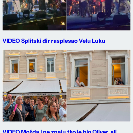
VIDEO Splitski đir rasplesao Velu Luku
VIDEO Možda i ne znaju tko je bio Oliver, ali