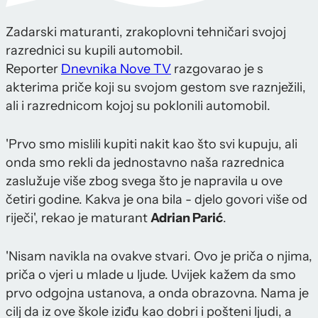
Zadarski maturanti, zrakoplovni tehničari svojoj
razrednici su kupili automobil.
Reporter
Dnevnika Nove TV
razgovarao je s
akterima priče koji su svojom gestom sve raznježili,
ali i razrednicom kojoj su poklonili automobil.
'Prvo smo mislili kupiti nakit kao što svi kupuju, ali
onda smo rekli da jednostavno naša razrednica
zaslužuje više zbog svega što je napravila u ove
četiri godine. Kakva je ona bila - djelo govori više od
riječi', rekao je maturant
Adrian Parić
.
'Nisam navikla na ovakve stvari. Ovo je priča o njima,
priča o vjeri u mlade u ljude. Uvijek kažem da smo
prvo odgojna ustanova, a onda obrazovna. Nama je
cilj da iz ove škole iziđu kao dobri i pošteni ljudi, a