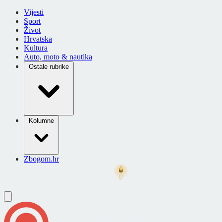
Vijesti
Sport
Život
Hrvatska
Kultura
Auto, moto & nautika
Ostale rubrike
Kolumne
Zbogom.hr