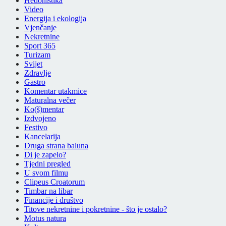
Hedonistika
Video
Energija i ekologija
Vjenčanje
Nekretnine
Sport 365
Turizam
Svijet
Zdravlje
Gastro
Komentar utakmice
Maturalna večer
Ko(š)mentar
Izdvojeno
Festivo
Kancelarija
Druga strana baluna
Di je zapelo?
Tjedni pregled
U svom filmu
Clipeus Croatorum
Timbar na libar
Financije i društvo
Titove nekretnine i pokretnine - što je ostalo?
Motus natura