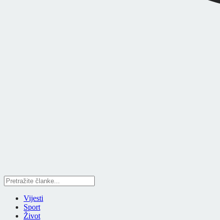
Vijesti
Sport
Život