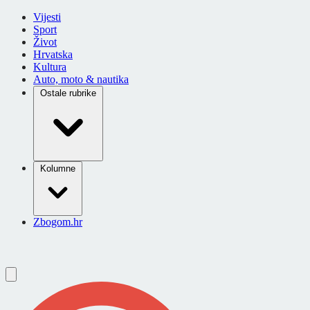
Vijesti
Sport
Život
Hrvatska
Kultura
Auto, moto & nautika
Ostale rubrike
Kolumne
Zbogom.hr