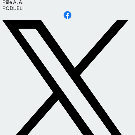
Piše
A. A.
PODIJELI