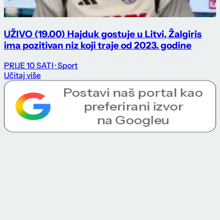
UŽIVO (19.00) Hajduk gostuje u Litvi, Žalgiris
ima pozitivan niz koji traje od 2023. godine
PRIJE 10 SATI
· Sport
Učitaj više