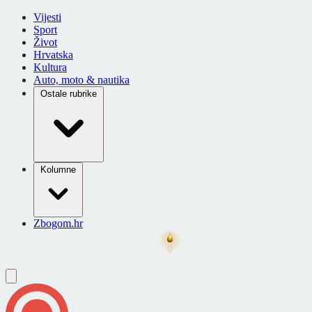
Vijesti
Sport
Život
Hrvatska
Kultura
Auto, moto & nautika
Ostale rubrike
Kolumne
Zbogom.hr