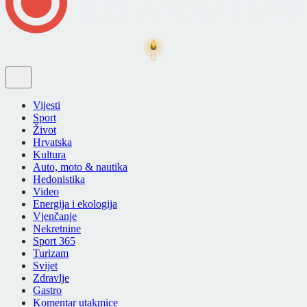
Vijesti
Sport
Život
Hrvatska
Kultura
Auto, moto & nautika
Hedonistika
Video
Energija i ekologija
Vjenčanje
Nekretnine
Sport 365
Turizam
Svijet
Zdravlje
Gastro
Komentar utakmice