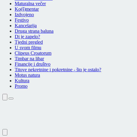
Maturalna večer
Ko(š)mentar
Izdvojeno
Festivo
Kancelarija
Druga strana baluna
Di je zapelo?
Tjedni pregled
U svom filmu
Clipeus Croatorum
Timbar na libar
Financije i društvo
Titove nekretnine i pokretnine - što je ostalo?
Motus natura
Kultura
Promo