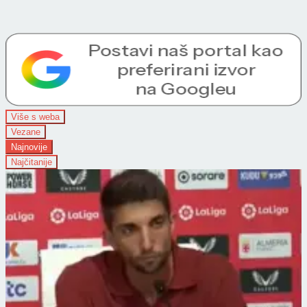
Više s weba
Vezane
Najnovije
Najčitanije