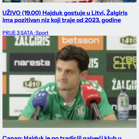
UŽIVO (19.00) Hajduk gostuje u Litvi, Žalgiris
ima pozitivan niz koji traje od 2023. godine
PRIJE 3 SATA
· Sport
Capan: Hajduk je po tradiciji najveći klub u