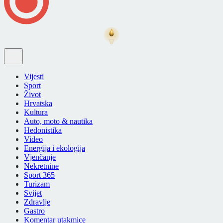
Vijesti
Sport
Život
Hrvatska
Kultura
Auto, moto & nautika
Hedonistika
Video
Energija i ekologija
Vjenčanje
Nekretnine
Sport 365
Turizam
Svijet
Zdravlje
Gastro
Komentar utakmice