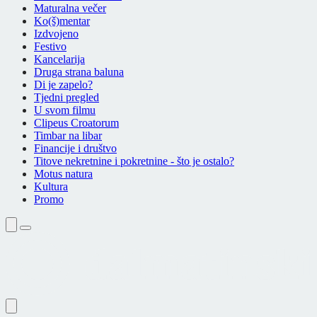
Maturalna večer
Ko(š)mentar
Izdvojeno
Festivo
Kancelarija
Druga strana baluna
Di je zapelo?
Tjedni pregled
U svom filmu
Clipeus Croatorum
Timbar na libar
Financije i društvo
Titove nekretnine i pokretnine - što je ostalo?
Motus natura
Kultura
Promo