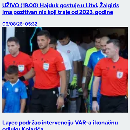
UŽIVO (19.00) Hajduk gostuje u Litvi, Žalgiris
ima pozitivan niz koji traje od 2023. godine
06/08/26 · 05:32
Layec podržao intervenciju VAR-a i konačnu
odluku Kolarića