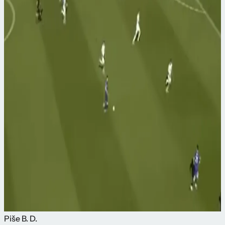
Piše
B. D.