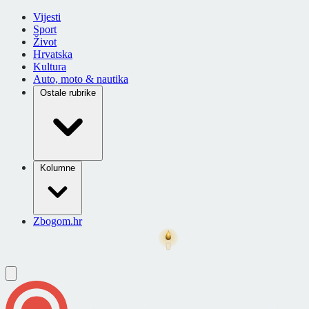
Vijesti
Sport
Život
Hrvatska
Kultura
Auto, moto & nautika
Ostale rubrike
Kolumne
Zbogom.hr