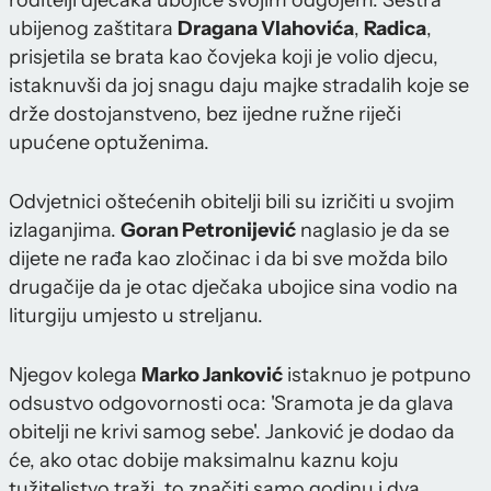
roditelji dječaka ubojice svojim odgojem. Sestra
ubijenog zaštitara
Dragana Vlahovića
,
Radica
,
prisjetila se brata kao čovjeka koji je volio djecu,
istaknuvši da joj snagu daju majke stradalih koje se
drže dostojanstveno, bez ijedne ružne riječi
upućene optuženima.
Odvjetnici oštećenih obitelji bili su izričiti u svojim
izlaganjima.
Goran Petronijević
naglasio je da se
dijete ne rađa kao zločinac i da bi sve možda bilo
drugačije da je otac dječaka ubojice sina vodio na
liturgiju umjesto u streljanu.
Njegov kolega
Marko Janković
istaknuo je potpuno
odsustvo odgovornosti oca: 'Sramota je da glava
obitelji ne krivi samog sebe'. Janković je dodao da
će, ako otac dobije maksimalnu kaznu koju
tužiteljstvo traži, to značiti samo godinu i dva