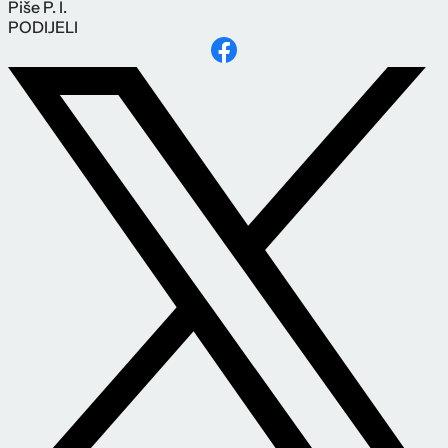
Piše
P. I.
PODIJELI