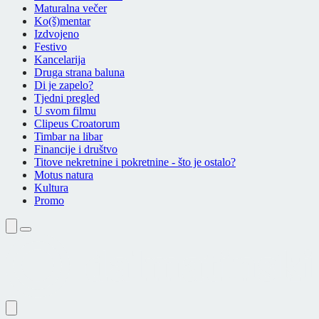
Maturalna večer
Ko(š)mentar
Izdvojeno
Festivo
Kancelarija
Druga strana baluna
Di je zapelo?
Tjedni pregled
U svom filmu
Clipeus Croatorum
Timbar na libar
Financije i društvo
Titove nekretnine i pokretnine - što je ostalo?
Motus natura
Kultura
Promo