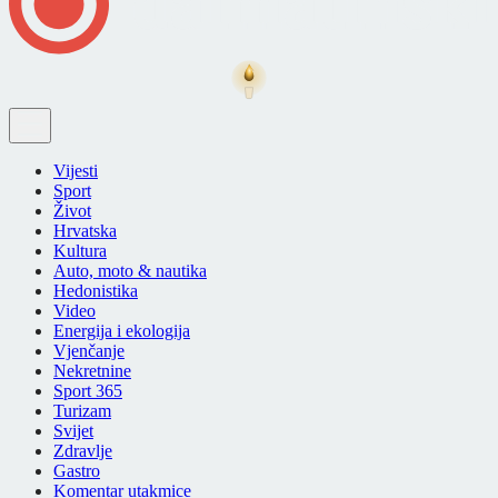
Vijesti
Sport
Život
Hrvatska
Kultura
Auto, moto & nautika
Hedonistika
Video
Energija i ekologija
Vjenčanje
Nekretnine
Sport 365
Turizam
Svijet
Zdravlje
Gastro
Komentar utakmice