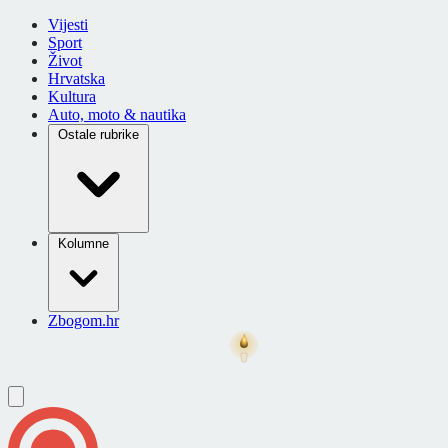
Vijesti
Sport
Život
Hrvatska
Kultura
Auto, moto & nautika
Ostale rubrike
Kolumne
Zbogom.hr