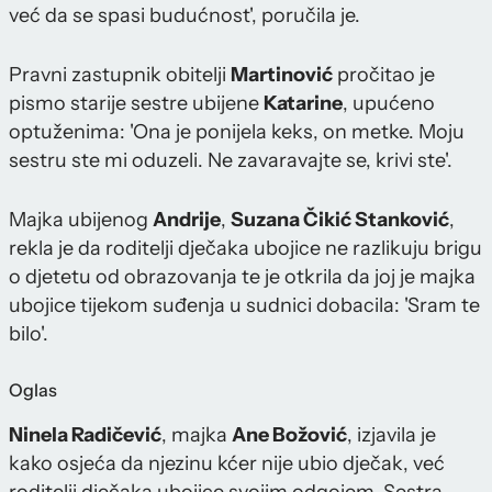
već da se spasi budućnost', poručila je.
Pravni zastupnik obitelji
Martinović
pročitao je
pismo starije sestre ubijene
Katarine
, upućeno
optuženima: 'Ona je ponijela keks, on metke. Moju
sestru ste mi oduzeli. Ne zavaravajte se, krivi ste'.
Majka ubijenog
Andrije
,
Suzana Čikić Stanković
,
rekla je da roditelji dječaka ubojice ne razlikuju brigu
o djetetu od obrazovanja te je otkrila da joj je majka
ubojice tijekom suđenja u sudnici dobacila: 'Sram te
bilo'.
Oglas
Ninela Radičević
, majka
Ane Božović
, izjavila je
kako osjeća da njezinu kćer nije ubio dječak, već