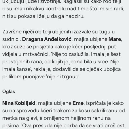
uključuju ljude i životinje. Naglasili su kako roditelji
nisu imali nikakvu kontrolu nad time što im sin radi,
niti su pokazali želju da ga nadziru.
Završne riječi obitelji ubijenih izazvale su tugu u
sudnici.
Dragana Anđelković
, majka ubijene
Mare
,
kroz suze se prisjetila kako je kćer posljednji put
vidjela u mrtvačnici. 'Nije to zaslužila. Imala je šest
prostrjelnih rana, od kojih je jedna bila u srce. Nije
imala šanse', rekla je, dodavši da se dječak ubojica
prilikom pucnjave 'nije ni trgnuo'.
Oglas
Nina Kobiljski
, majka ubijene
Eme
, ispričala je kako
su na sprovodu kćeri trakom za kosu sakrili ranu od
metka na glavi, a omiljenom haljinom ranu na
prsima. 'Ova presuda nije borba da se vrati prošlost,