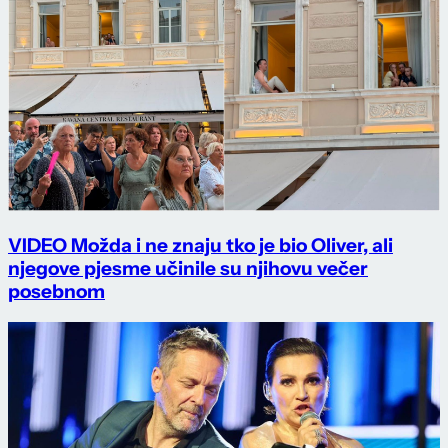
VIDEO Možda i ne znaju tko je bio Oliver, ali
njegove pjesme učinile su njihovu večer
posebnom