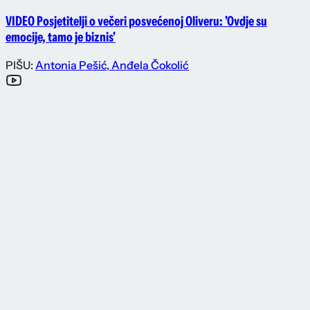
VIDEO Posjetitelji o večeri posvećenoj Oliveru: 'Ovdje su
emocije, tamo je biznis'
PIŠU:
Antonia Pešić
,
Anđela Čokolić