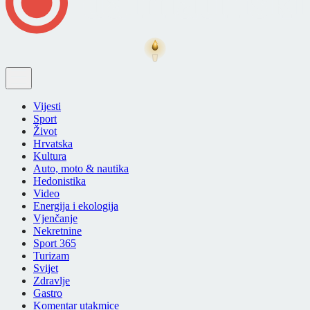
Vijesti
Sport
Život
Hrvatska
Kultura
Auto, moto & nautika
Hedonistika
Video
Energija i ekologija
Vjenčanje
Nekretnine
Sport 365
Turizam
Svijet
Zdravlje
Gastro
Komentar utakmice