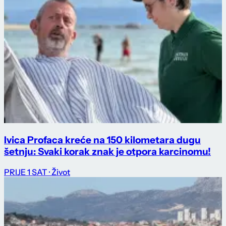
Ivica Profaca kreće na 150 kilometara dugu
šetnju: Svaki korak znak je otpora karcinomu!
PRIJE 1 SAT
· Život