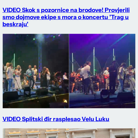
VIDEO Skok s pozornice na brodove! Provjerili
smo dojmove ekipe s mora o koncertu 'Trag u
beskraju'
VIDEO Splitski đir rasplesao Velu Luku