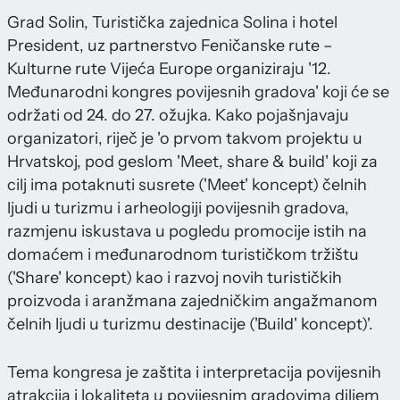
Grad Solin, Turistička zajednica Solina i hotel
President, uz partnerstvo Feničanske rute –
Kulturne rute Vijeća Europe organiziraju '12.
Međunarodni kongres povijesnih gradova' koji će se
održati od 24. do 27. ožujka. Kako pojašnjavaju
organizatori, riječ je 'o prvom takvom projektu u
Hrvatskoj, pod geslom 'Meet, share & build' koji za
cilj ima potaknuti susrete ('Meet' koncept) čelnih
ljudi u turizmu i arheologiji povijesnih gradova,
razmjenu iskustava u pogledu promocije istih na
domaćem i međunarodnom turističkom tržištu
('Share' koncept) kao i razvoj novih turističkih
proizvoda i aranžmana zajedničkim angažmanom
čelnih ljudi u turizmu destinacije ('Build' koncept)'.
Tema kongresa je zaštita i interpretacija povijesnih
atrakcija i lokaliteta u povijesnim gradovima diljem