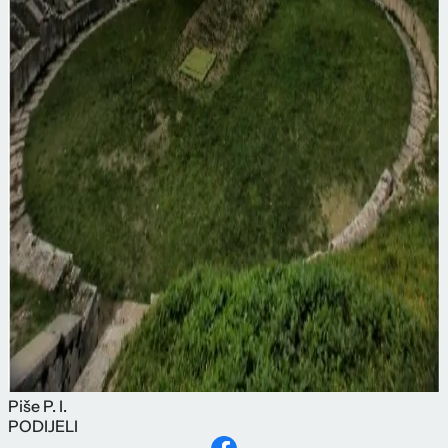
Piše
P. I.
PODIJELI