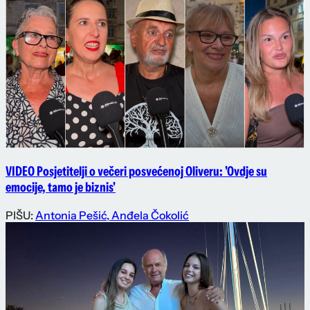
VIDEO Posjetitelji o večeri posvećenoj Oliveru: 'Ovdje su
emocije, tamo je biznis'
PIŠU:
Antonia Pešić
,
Anđela Čokolić