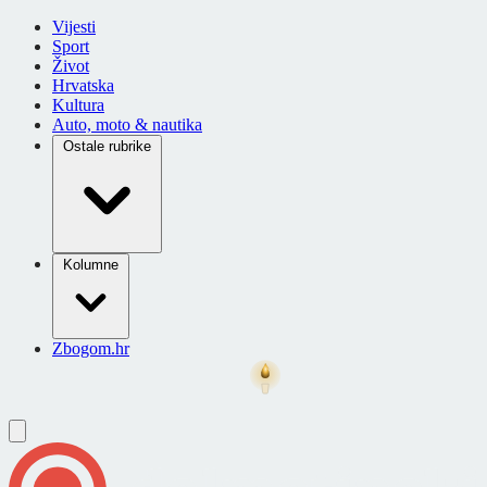
Vijesti
Sport
Život
Hrvatska
Kultura
Auto, moto & nautika
Ostale rubrike
Kolumne
Zbogom.hr