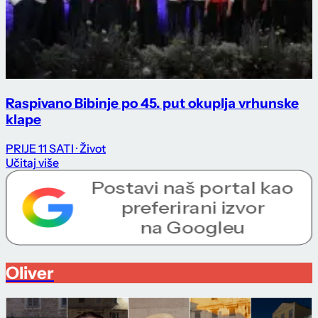
Raspivano Bibinje po 45. put okuplja vrhunske
klape
PRIJE 11 SATI
· Život
Učitaj više
Oliver