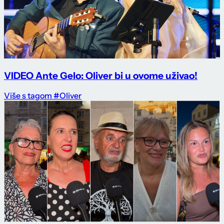
VIDEO Ante Gelo: Oliver bi u ovome uživao!
Više s tagom #Oliver