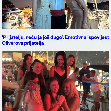
'Prijatelju, neću ja još dugo': Emotivna ispovijest
Oliverova prijatelja