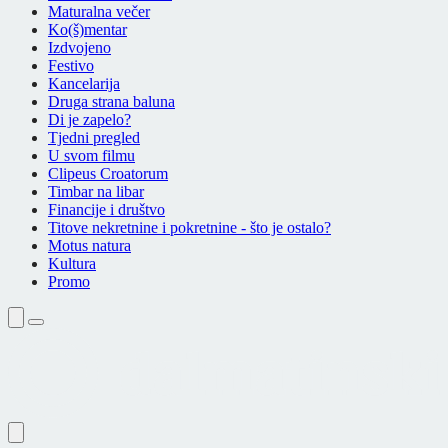
Maturalna večer
Ko(š)mentar
Izdvojeno
Festivo
Kancelarija
Druga strana baluna
Di je zapelo?
Tjedni pregled
U svom filmu
Clipeus Croatorum
Timbar na libar
Financije i društvo
Titove nekretnine i pokretnine - što je ostalo?
Motus natura
Kultura
Promo