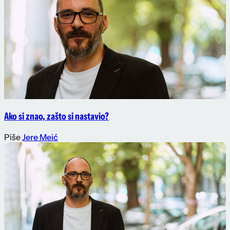
Ako si znao, zašto si nastavio?
Piše
Jere Meić