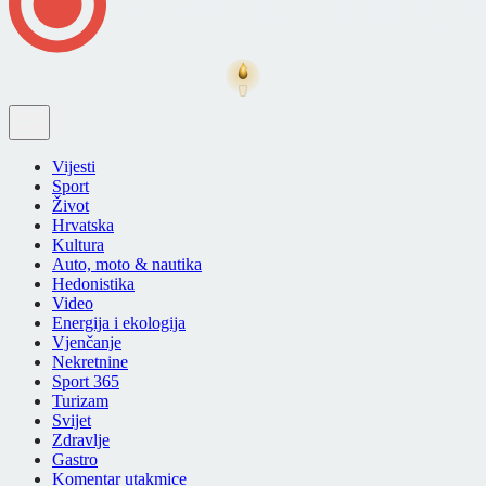
Vijesti
Sport
Život
Hrvatska
Kultura
Auto, moto & nautika
Hedonistika
Video
Energija i ekologija
Vjenčanje
Nekretnine
Sport 365
Turizam
Svijet
Zdravlje
Gastro
Komentar utakmice