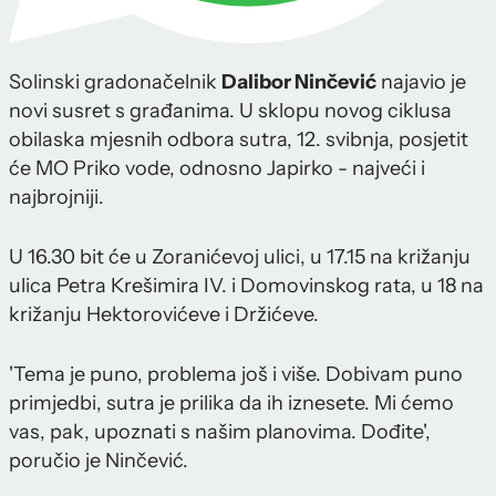
Solinski gradonačelnik
Dalibor Ninčević
najavio je
novi susret s građanima. U sklopu novog ciklusa
obilaska mjesnih odbora sutra, 12. svibnja, posjetit
će MO Priko vode, odnosno Japirko - najveći i
najbrojniji.
U 16.30 bit će u Zoranićevoj ulici, u 17.15 na križanju
ulica Petra Krešimira IV. i Domovinskog rata, u 18 na
križanju Hektorovićeve i Držićeve.
'Tema je puno, problema još i više. Dobivam puno
primjedbi, sutra je prilika da ih iznesete. Mi ćemo
vas, pak, upoznati s našim planovima. Dođite',
poručio je Ninčević.