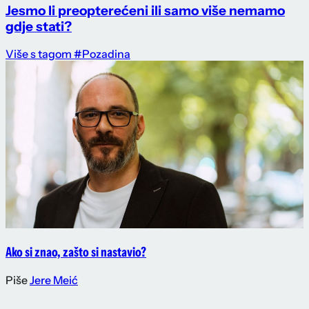
Jesmo li preopterećeni ili samo više nemamo
gdje stati?
Više s tagom #Pozadina
Ako si znao, zašto si nastavio?
Piše
Jere Meić