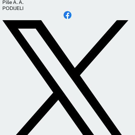
Piše
A. A.
PODIJELI