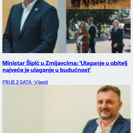
Ministar Šipić u Zmijavcima: 'Ulaganje u obitelj
najveće je ulaganje u budućnost'
PRIJE 2 SATA
· Vijesti