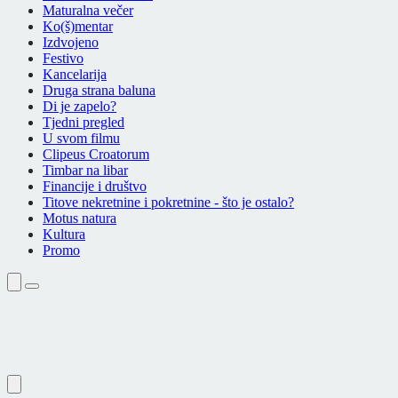
Maturalna večer
Ko(š)mentar
Izdvojeno
Festivo
Kancelarija
Druga strana baluna
Di je zapelo?
Tjedni pregled
U svom filmu
Clipeus Croatorum
Timbar na libar
Financije i društvo
Titove nekretnine i pokretnine - što je ostalo?
Motus natura
Kultura
Promo