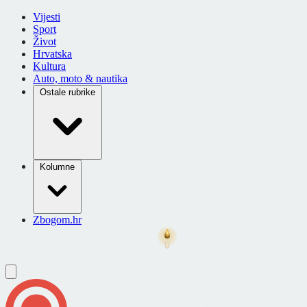
Vijesti
Sport
Život
Hrvatska
Kultura
Auto, moto & nautika
Ostale rubrike
Kolumne
Zbogom.hr