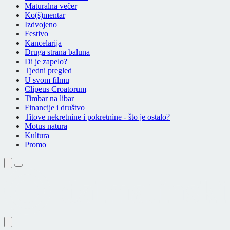
Maturalna večer
Ko(š)mentar
Izdvojeno
Festivo
Kancelarija
Druga strana baluna
Di je zapelo?
Tjedni pregled
U svom filmu
Clipeus Croatorum
Timbar na libar
Financije i društvo
Titove nekretnine i pokretnine - što je ostalo?
Motus natura
Kultura
Promo