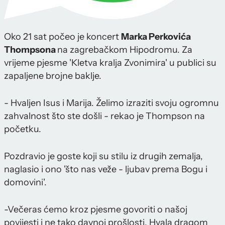
Oko 21 sat počeo je koncert
Marka Perkovića
Thompsona
na zagrebačkom Hipodromu. Za
vrijeme pjesme 'Kletva kralja Zvonimira' u publici su
zapaljene brojne baklje.
- Hvaljen Isus i Marija. Želimo izraziti svoju ogromnu
zahvalnost što ste došli - rekao je Thompson na
početku.
Pozdravio je goste koji su stilu iz drugih zemalja,
naglasio i ono 'što nas veže - ljubav prema Bogu i
domovini'.
-Večeras ćemo kroz pjesme govoriti o našoj
povijesti i ne tako davnoj prošlosti. Hvala dragom