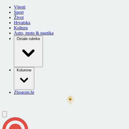
Vijesti
Sport
Život
Hrvatska
Kultura
Auto, moto & nautika
Ostale rubrike
Kolumne
Zbogom.hr