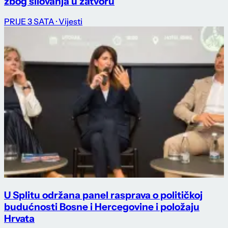
zbog silovanja u zatvoru
PRIJE 3 SATA
· Vijesti
U Splitu održana panel rasprava o političkoj
budućnosti Bosne i Hercegovine i položaju
Hrvata