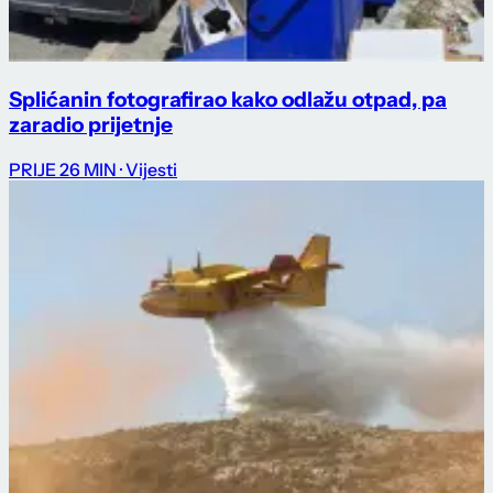
Splićanin fotografirao kako odlažu otpad, pa
zaradio prijetnje
PRIJE 26 MIN
· Vijesti