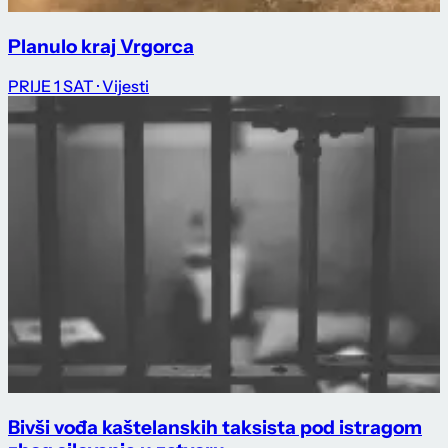
Planulo kraj Vrgorca
PRIJE 1 SAT
· Vijesti
Bivši vođa kaštelanskih taksista pod istragom