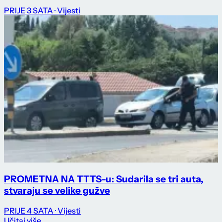
PRIJE 3 SATA
· Vijesti
PROMETNA NA TTTS-u: Sudarila se tri auta,
stvaraju se velike gužve
PRIJE 4 SATA
· Vijesti
Učitaj više