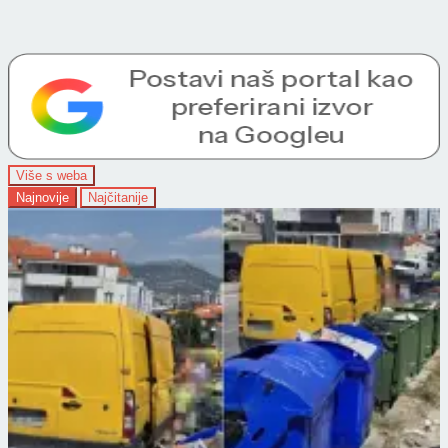
Više s weba
Najnovije
Najčitanije