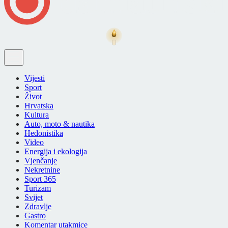
Vijesti
Sport
Život
Hrvatska
Kultura
Auto, moto & nautika
Hedonistika
Video
Energija i ekologija
Vjenčanje
Nekretnine
Sport 365
Turizam
Svijet
Zdravlje
Gastro
Komentar utakmice