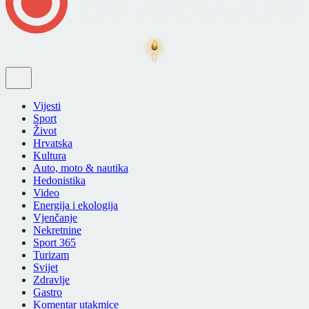
Vijesti
Sport
Život
Hrvatska
Kultura
Auto, moto & nautika
Hedonistika
Video
Energija i ekologija
Vjenčanje
Nekretnine
Sport 365
Turizam
Svijet
Zdravlje
Gastro
Komentar utakmice