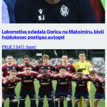
Lokomotiva svladala Goricu na Maksimiru, bivši
hajdukovac postigao autogol
PRIJE 7 SATI
· Sport