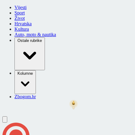
Vijesti
Sport
Život
Hrvatska
Kultura
Auto, moto & nautika
Ostale rubrike
Kolumne
Zbogom.hr