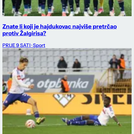
Znate li koji je hajdukovac najviše pretrčao
protiv Žalgirisa?
PRIJE 9 SATI
· Sport