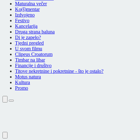
Maturalna večer
Ko(š)mentar
Izdvojeno
Festivo
Kancelarija
Druga strana baluna
Di je zapelo?
Tjedni pregled
U svom filmu
Clipeus Croatorum
Timbar na libar
Financije i društvo
Titove nekretnine i pokretnine - što je ostalo?
Motus natura
Kultura
Promo