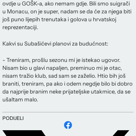
ovdje u GOŠK-a, ako nemam gdje. Bili smo suigrači
u Monacu, on je super, nadam se da će za njega biti
još puno lijepih trenutaka i golova u hrvatskoj
reprezentaciji.
Kakvi su Subašićevi planovi za budućnost:
- Treniram, prošlu sezonu mi je istekao ugovor.
Nisam bio u glavi napaljen, preminuo mi je otac,
nisam tražio klub, sad sam se zaželio. Htio bih još
braniti, treniram, pa ako i odem negdje bilo bi dobro
da najprije branim neke prijateljske utakmice, da se
ušaltam malo.
PODIJELI