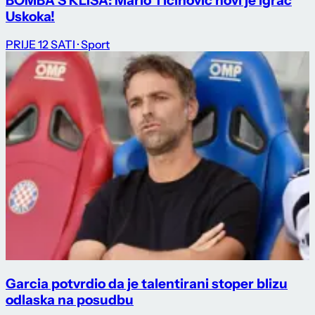
BOMBA S KLISA: Mario Tičinović novi je igrač
Uskoka!
PRIJE 12 SATI
· Sport
Garcia potvrdio da je talentirani stoper blizu
odlaska na posudbu