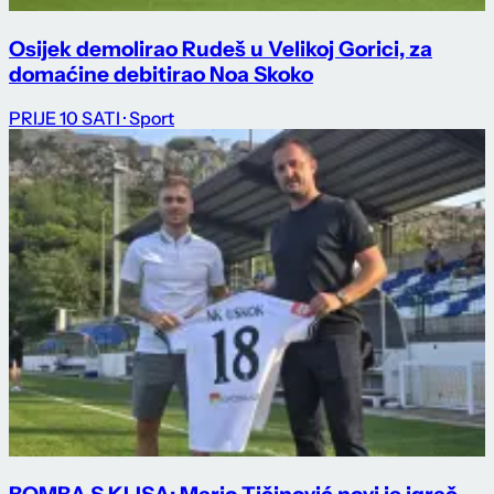
Osijek demolirao Rudeš u Velikoj Gorici, za
domaćine debitirao Noa Skoko
PRIJE 10 SATI
· Sport