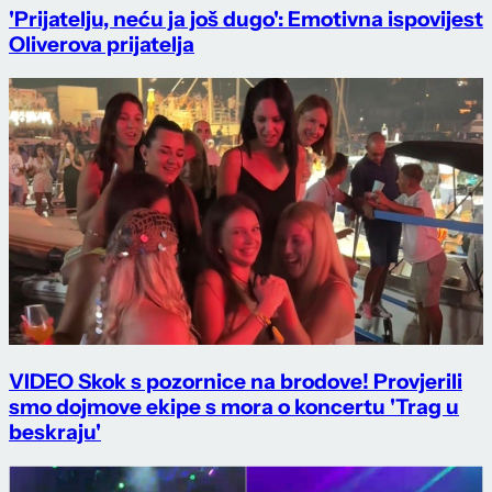
'Prijatelju, neću ja još dugo': Emotivna ispovijest
Oliverova prijatelja
VIDEO Skok s pozornice na brodove! Provjerili
smo dojmove ekipe s mora o koncertu 'Trag u
beskraju'