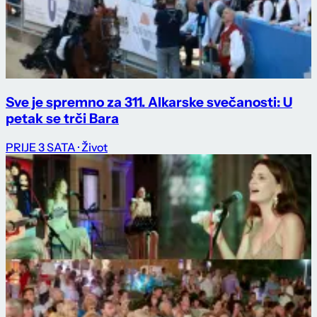
Sve je spremno za 311. Alkarske svečanosti: U
petak se trči Bara
PRIJE 3 SATA
· Život