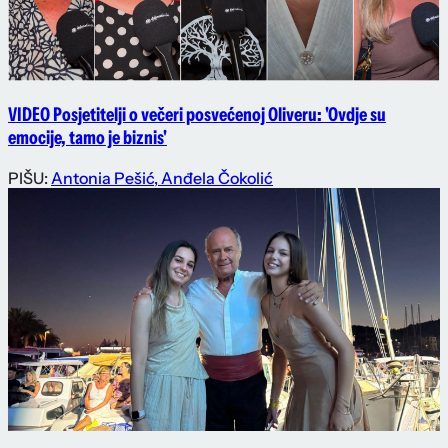
VIDEO Posjetitelji o večeri posvećenoj Oliveru: 'Ovdje su
emocije, tamo je biznis'
PIŠU:
Antonia Pešić
,
Anđela Čokolić