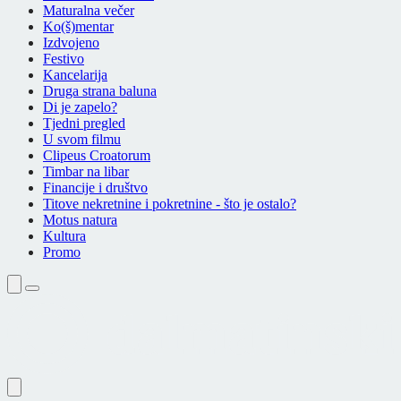
Maturalna večer
Ko(š)mentar
Izdvojeno
Festivo
Kancelarija
Druga strana baluna
Di je zapelo?
Tjedni pregled
U svom filmu
Clipeus Croatorum
Timbar na libar
Financije i društvo
Titove nekretnine i pokretnine - što je ostalo?
Motus natura
Kultura
Promo