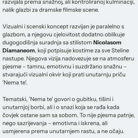
razvijala prema snažnoj, ali kontroliranoj kulminaciji,
nalik glazbi za dramske filmske scene.
Vizualni i scenski koncept razvijan je paralelno s
glazbom, a njegovu cjelovitost dodatno oblikuje
dugogodišnja suradnja sa stilistom
Nicolasom
Diamaneom
, koji potpisuje kostime za sve Steline
nastupe. Njegova vizija nadovezuje se na atmosferu
pjesme – tamnu, emotivnu i suzdržano snažnu –
stvarajući vizualni okvir koji prati unutarnju priču
'Nema te'.
Tematski, 'Nema te' govori o gubitku, tišini i
unutarnjoj borbi, ali i o snazi koja se rađa kada
čovjek ostane sam sa sobom. To nije pjesma patnje,
nego sazrijevanja – emotivna i iskrena, ali
usmjerena prema unutarnjem rastu, a ne očaju.