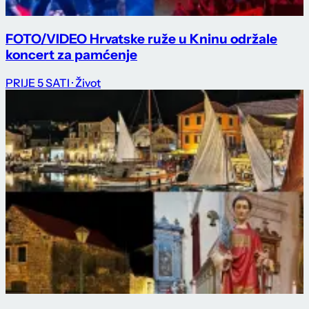
FOTO/VIDEO Hrvatske ruže u Kninu održale
koncert za pamćenje
PRIJE 5 SATI
· Život