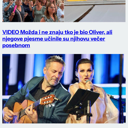
VIDEO Možda i ne znaju tko je bio Oliver, ali
njegove pjesme učinile su njihovu večer
posebnom