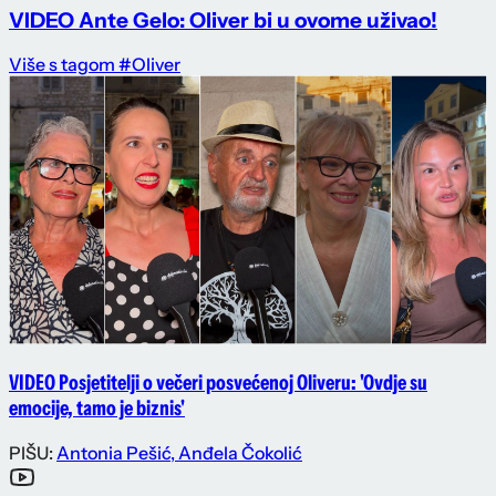
VIDEO Ante Gelo: Oliver bi u ovome uživao!
Više s tagom #Oliver
VIDEO Posjetitelji o večeri posvećenoj Oliveru: 'Ovdje su
emocije, tamo je biznis'
PIŠU:
Antonia Pešić
,
Anđela Čokolić