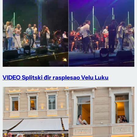
VIDEO Splitski đir rasplesao Velu Luku