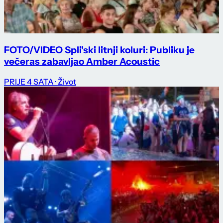
FOTO/VIDEO Spli'ski litnji koluri: Publiku je
večeras zabavljao Amber Acoustic
PRIJE 4 SATA
· Život