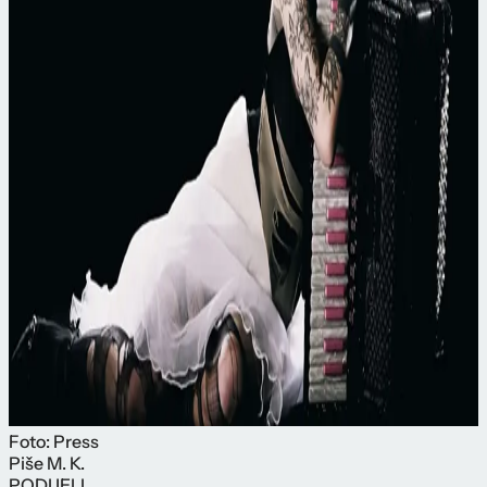
Foto: Press
Piše
M. K.
PODIJELI