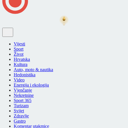
Vijesti
Sport
Život
Hrvatska
Kultura
Auto, moto & nautika
Hedonistika
Video
Energija i ekologija
Vjenčanje
Nekretnine
Sport 365
Turizam
Svijet
Zdravlje
Gastro
Komentar utakmice