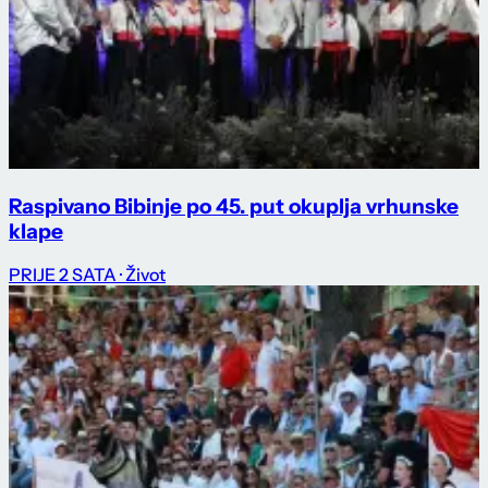
Raspivano Bibinje po 45. put okuplja vrhunske
klape
PRIJE 2 SATA
· Život