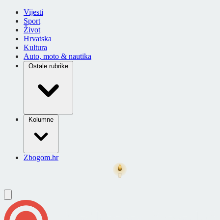
Vijesti
Sport
Život
Hrvatska
Kultura
Auto, moto & nautika
Ostale rubrike
Kolumne
Zbogom.hr