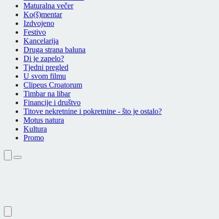
Maturalna večer
Ko(š)mentar
Izdvojeno
Festivo
Kancelarija
Druga strana baluna
Di je zapelo?
Tjedni pregled
U svom filmu
Clipeus Croatorum
Timbar na libar
Financije i društvo
Titove nekretnine i pokretnine - što je ostalo?
Motus natura
Kultura
Promo