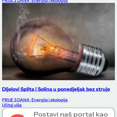
PRIJE 2 DANA
· Energija i ekologija
Dijelovi Splita i Solina u ponedjeljak bez struje
PRIJE 3 DANA
· Energija i ekologija
Učitaj više