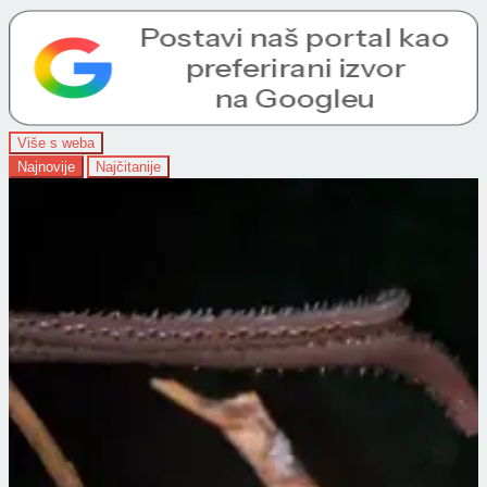
Više s weba
Najnovije
Najčitanije