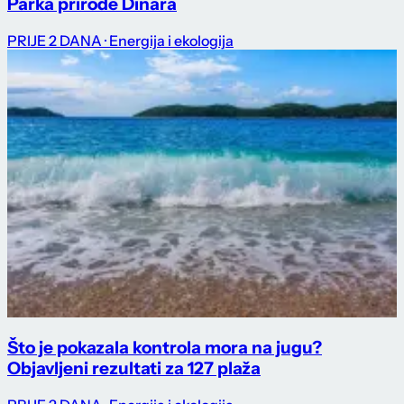
Parka prirode Dinara
PRIJE 2 DANA
· Energija i ekologija
Što je pokazala kontrola mora na jugu?
Objavljeni rezultati za 127 plaža