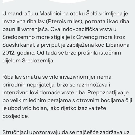
U mandraču u Maslinici na otoku Šolti snimljena je
invazivna riba lav (Pterois miles), poznata i kao riba
paun ili vatrenjača. Ova indo-pacifička vrsta u
Sredozemno more stigla je iz Crvenog mora kroz
Sueski kanal, a prvi put je zabilježena kod Libanona
2012. godine. Od tada se brzo proširila istočnim
dijelom Sredozemlja.
Riba lav smatra se vrlo invazivnom jer nema
prirodnih neprijatelja, brzo se razmnožava i
intenzivno lovi domaće vrste riba. Prepoznatljiva je
po velikim leđnim perajama s otrovnim bodljama čiji
je ubod vrlo bolan, iako rijetko izaziva teže
posljedice.
Stručnjaci upozoravaju da se najčešće zadržava uz