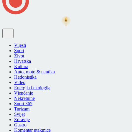
Vijesti
Sport
Život
Hrvatska
Kultura
Auto, moto & nautika
Hedonistika
Video
Energija i ekologija
Vjenčanje
Nekretnine
Sport 365
Turizam
Svijet
Zdravlje
Gastro
Komentar utakmice