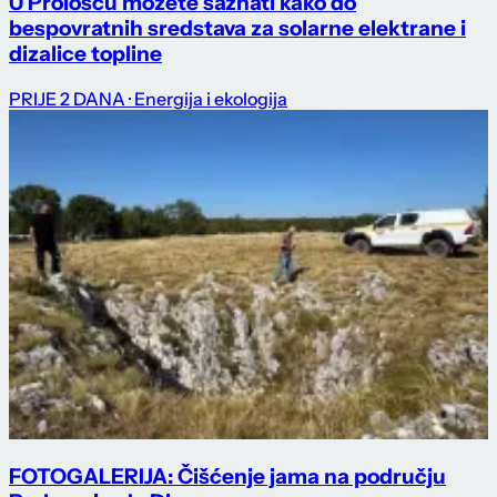
U Prološcu možete saznati kako do
bespovratnih sredstava za solarne elektrane i
dizalice topline
PRIJE 2 DANA
· Energija i ekologija
FOTOGALERIJA: Čišćenje jama na području