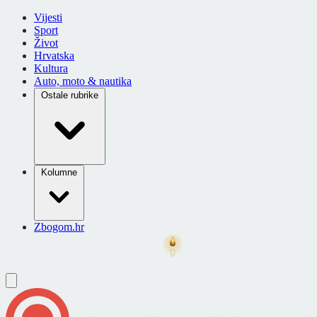
Vijesti
Sport
Život
Hrvatska
Kultura
Auto, moto & nautika
Ostale rubrike
Kolumne
Zbogom.hr