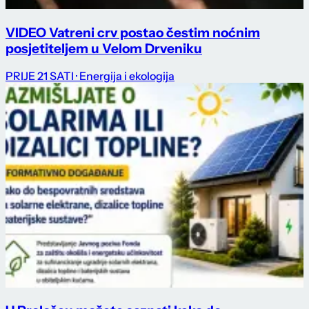
VIDEO Vatreni crv postao čestim noćnim
posjetiteljem u Velom Drveniku
PRIJE 21 SATI
· Energija i ekologija