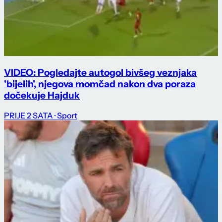
VIDEO: Pogledajte autogol bivšeg veznjaka
'bijelih', njegova momčad nakon dva poraza
dočekuje Hajduk
PRIJE 2 SATA
· Sport