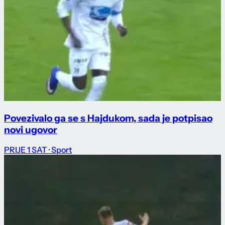
Povezivalo ga se s Hajdukom, sada je potpisao
novi ugovor
PRIJE 1 SAT
· Sport