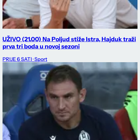
UŽIVO (21.00) Na Poljud stiže Istra, Hajduk traži
prva tri boda u novoj sezoni
PRIJE 6 SATI
· Sport