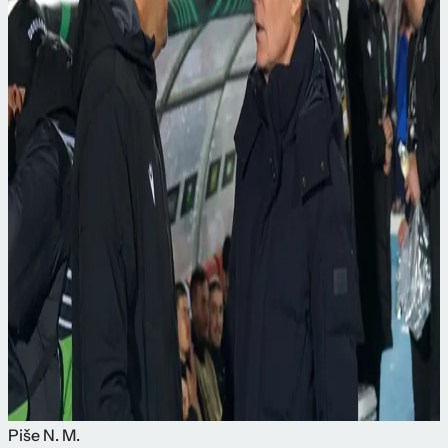
Piše
N. M.