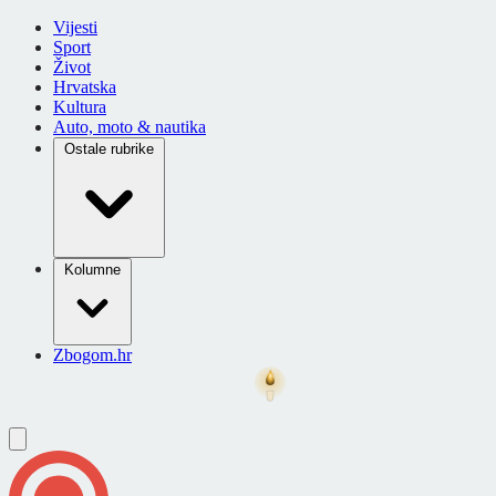
Vijesti
Sport
Život
Hrvatska
Kultura
Auto, moto & nautika
Ostale rubrike
Kolumne
Zbogom.hr