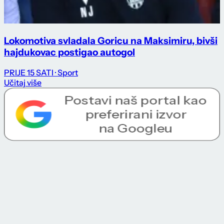
Lokomotiva svladala Goricu na Maksimiru, bivši
hajdukovac postigao autogol
PRIJE 15 SATI
· Sport
Učitaj više