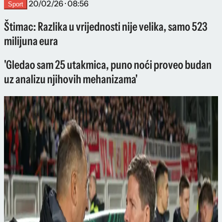
20/02/26 · 08:56
Sport
Štimac: Razlika u vrijednosti nije velika, samo 523
milijuna eura
'Gledao sam 25 utakmica, puno noći proveo budan
uz analizu njihovih mehanizama'