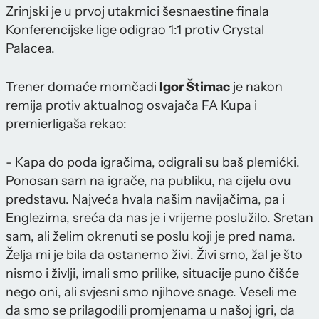
Zrinjski je u prvoj utakmici šesnaestine finala
Konferencijske lige odigrao 1:1 protiv Crystal
Palacea.
Trener domaće momčadi
Igor Štimac
je nakon
remija protiv aktualnog osvajača FA Kupa i
premierligaša rekao:
- Kapa do poda igračima, odigrali su baš plemićki.
Ponosan sam na igrače, na publiku, na cijelu ovu
predstavu. Najveća hvala našim navijačima, pa i
Englezima, sreća da nas je i vrijeme poslužilo. Sretan
sam, ali želim okrenuti se poslu koji je pred nama.
Želja mi je bila da ostanemo živi. Živi smo, žal je što
nismo i življi, imali smo prilike, situacije puno čišće
nego oni, ali svjesni smo njihove snage. Veseli me
da smo se prilagodili promjenama u našoj igri, da