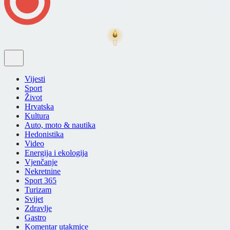
Vijesti
Sport
Život
Hrvatska
Kultura
Auto, moto & nautika
Hedonistika
Video
Energija i ekologija
Vjenčanje
Nekretnine
Sport 365
Turizam
Svijet
Zdravlje
Gastro
Komentar utakmice