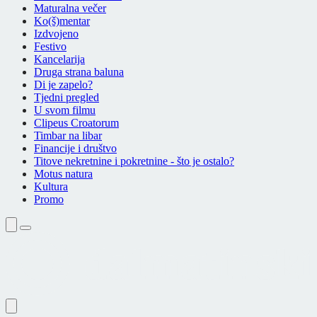
Maturalna večer
Ko(š)mentar
Izdvojeno
Festivo
Kancelarija
Druga strana baluna
Di je zapelo?
Tjedni pregled
U svom filmu
Clipeus Croatorum
Timbar na libar
Financije i društvo
Titove nekretnine i pokretnine - što je ostalo?
Motus natura
Kultura
Promo