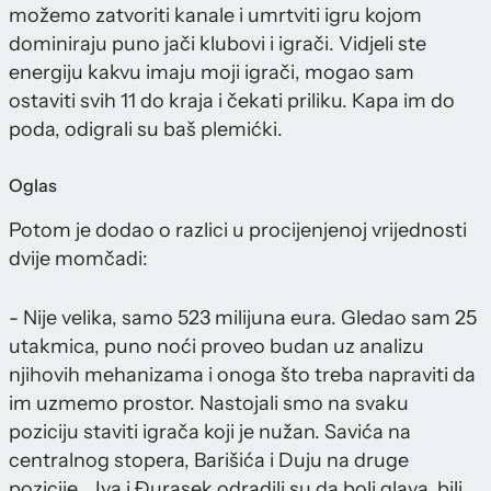
možemo zatvoriti kanale i umrtviti igru kojom
dominiraju puno jači klubovi i igrači. Vidjeli ste
energiju kakvu imaju moji igrači, mogao sam
ostaviti svih 11 do kraja i čekati priliku. Kapa im do
poda, odigrali su baš plemićki.
Oglas
Potom je dodao o razlici u procijenjenoj vrijednosti
dvije momčadi:
- Nije velika, samo 523 milijuna eura. Gledao sam 25
utakmica, puno noći proveo budan uz analizu
njihovih mehanizama i onoga što treba napraviti da
im uzmemo prostor. Nastojali smo na svaku
poziciju staviti igrača koji je nužan. Savića na
centralnog stopera, Barišića i Duju na druge
pozicije... Iva i Đurasek odradili su da boli glava, bili