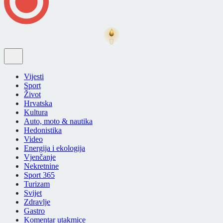
Vijesti
Sport
Život
Hrvatska
Kultura
Auto, moto & nautika
Hedonistika
Video
Energija i ekologija
Vjenčanje
Nekretnine
Sport 365
Turizam
Svijet
Zdravlje
Gastro
Komentar utakmice