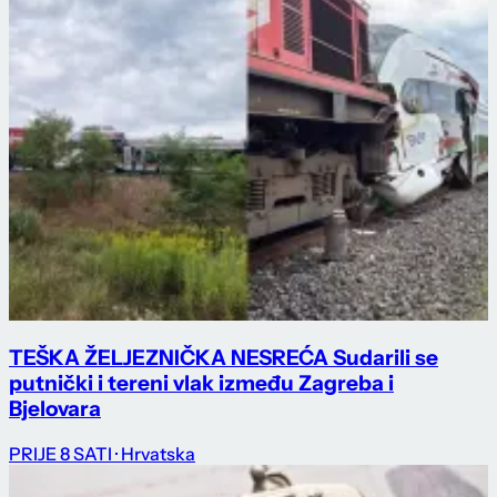
TEŠKA ŽELJEZNIČKA NESREĆA Sudarili se
putnički i tereni vlak između Zagreba i
Bjelovara
PRIJE 8 SATI
· Hrvatska