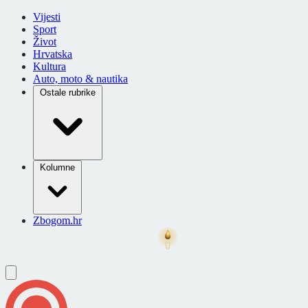
Vijesti
Sport
Život
Hrvatska
Kultura
Auto, moto & nautika
Ostale rubrike
Kolumne
Zbogom.hr