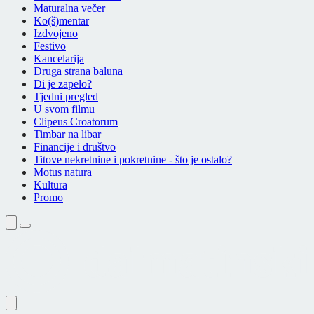
Maturalna večer
Ko(š)mentar
Izdvojeno
Festivo
Kancelarija
Druga strana baluna
Di je zapelo?
Tjedni pregled
U svom filmu
Clipeus Croatorum
Timbar na libar
Financije i društvo
Titove nekretnine i pokretnine - što je ostalo?
Motus natura
Kultura
Promo