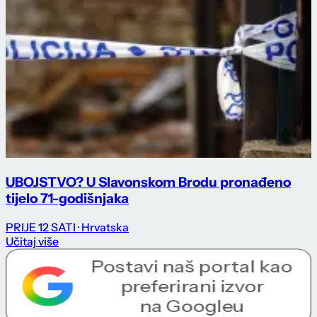
UBOJSTVO? U Slavonskom Brodu pronađeno
tijelo 71-godišnjaka
PRIJE 12 SATI
· Hrvatska
Učitaj više