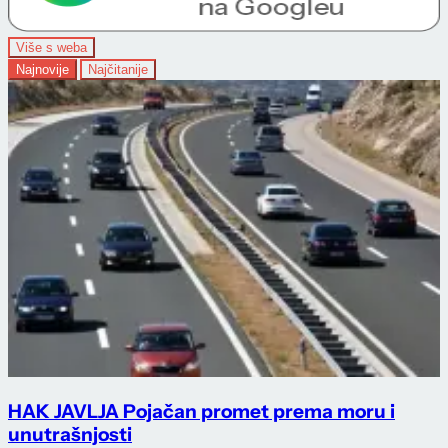
Više s weba
Najnovije
Najčitanije
HAK JAVLJA Pojačan promet prema moru i
unutrašnjosti