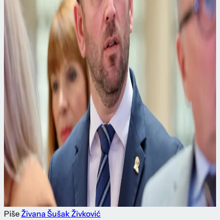
Piše
Živana Šušak Živković