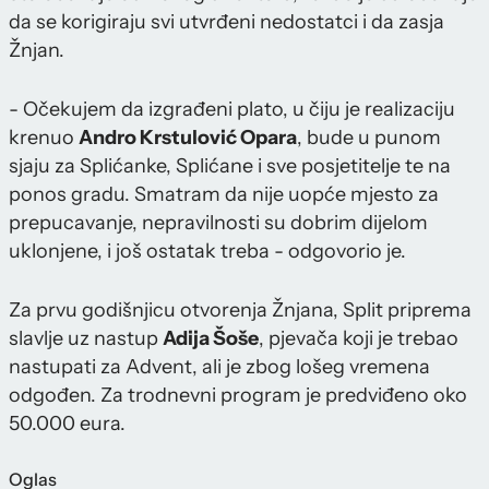
da se korigiraju svi utvrđeni nedostatci i da zasja
Žnjan.
- Očekujem da izgrađeni plato, u čiju je realizaciju
krenuo
Andro Krstulović Opara
, bude u punom
sjaju za Splićanke, Splićane i sve posjetitelje te na
ponos gradu. Smatram da nije uopće mjesto za
prepucavanje, nepravilnosti su dobrim dijelom
uklonjene, i još ostatak treba - odgovorio je.
Za prvu godišnjicu otvorenja Žnjana, Split priprema
slavlje uz nastup
Adija Šoše
, pjevača koji je trebao
nastupati za Advent, ali je zbog lošeg vremena
odgođen. Za trodnevni program je predviđeno oko
50.000 eura.
Oglas