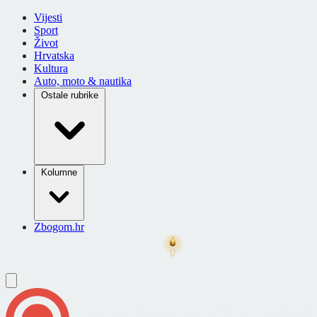
Vijesti
Sport
Život
Hrvatska
Kultura
Auto, moto & nautika
Ostale rubrike
Kolumne
Zbogom.hr