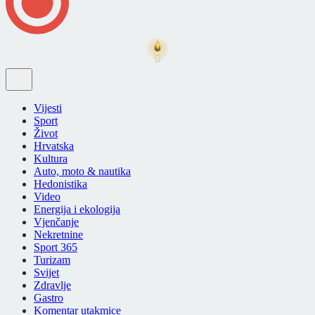
Vijesti
Sport
Život
Hrvatska
Kultura
Auto, moto & nautika
Hedonistika
Video
Energija i ekologija
Vjenčanje
Nekretnine
Sport 365
Turizam
Svijet
Zdravlje
Gastro
Komentar utakmice