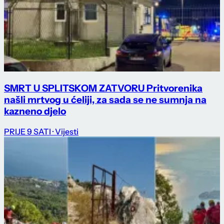
SMRT U SPLITSKOM ZATVORU Pritvorenika
našli mrtvog u ćeliji, za sada se ne sumnja na
kazneno djelo
PRIJE 9 SATI
· Vijesti