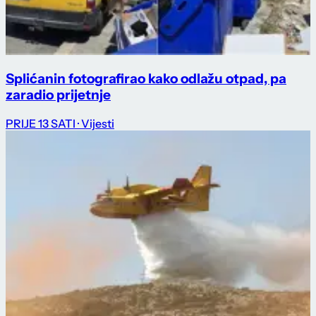
Splićanin fotografirao kako odlažu otpad, pa
zaradio prijetnje
PRIJE 13 SATI
· Vijesti