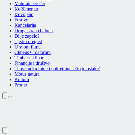
Maturalna večer
Ko(š)mentar
Izdvojeno
Festivo
Kancelarija
Druga strana baluna
Di je zapelo?
Tjedni pregled
U svom filmu
Clipeus Croatorum
Timbar na libar
Financije i društvo
Titove nekretnine i pokretnine - što je ostalo?
Motus natura
Kultura
Promo