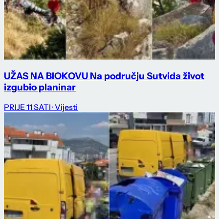
UŽAS NA BIOKOVU Na području Sutvida život
izgubio planinar
PRIJE 11 SATI
· Vijesti