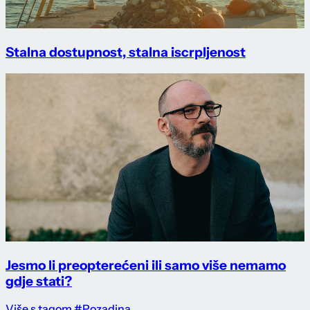
Stalna dostupnost, stalna iscrpljenost
Jesmo li preopterećeni ili samo više nemamo
gdje stati?
Više s tagom #Pozadina