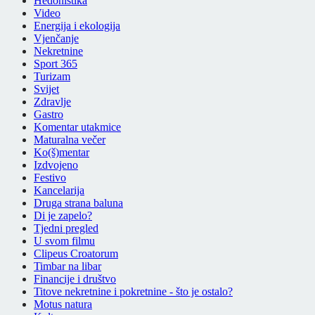
Hedonistika
Video
Energija i ekologija
Vjenčanje
Nekretnine
Sport 365
Turizam
Svijet
Zdravlje
Gastro
Komentar utakmice
Maturalna večer
Ko(š)mentar
Izdvojeno
Festivo
Kancelarija
Druga strana baluna
Di je zapelo?
Tjedni pregled
U svom filmu
Clipeus Croatorum
Timbar na libar
Financije i društvo
Titove nekretnine i pokretnine - što je ostalo?
Motus natura