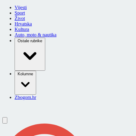
Vijesti
Sport
Život
Hrvatska
Kultura
Auto, moto & nautika
Ostale rubrike
Kolumne
Zbogom.hr