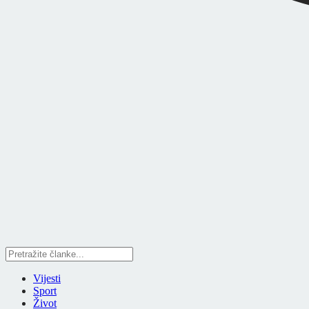
Vijesti
Sport
Život