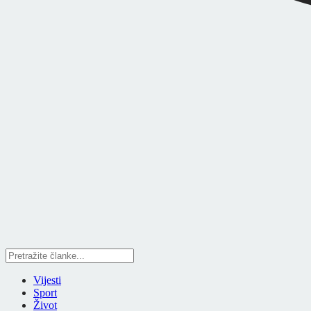
Vijesti
Sport
Život