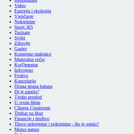
Hedonistika
Video
Energija i ekologija
Vjenčanje
Nekretnine
Sport 365
Turizam
Svijet
Zdravlje
Gastro
Komentar utakmice
Maturalna večer
Ko(š)mentar
Izdvojeno
Festivo
Kancelarija
Druga strana baluna
Di je zapelo?
Tjedni pregled
U svom filmu
Clipeus Croatorum
Timbar na libar
Financije i društvo
Titove nekretnine i pokretnine - što je ostalo?
Motus natura