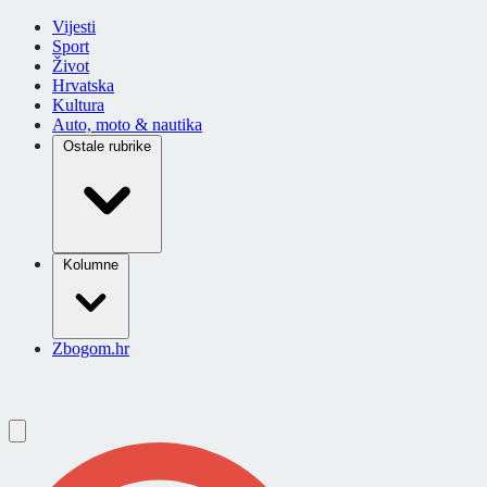
Vijesti
Sport
Život
Hrvatska
Kultura
Auto, moto & nautika
Ostale rubrike
Kolumne
Zbogom.hr