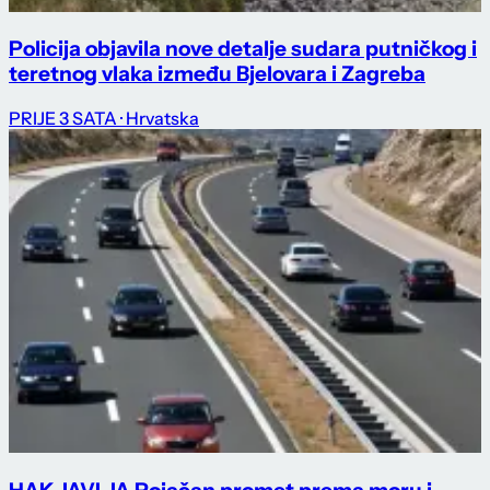
Policija objavila nove detalje sudara putničkog i
teretnog vlaka između Bjelovara i Zagreba
PRIJE 3 SATA
· Hrvatska