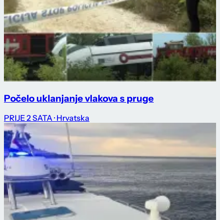
Počelo uklanjanje vlakova s pruge
PRIJE 2 SATA
· Hrvatska