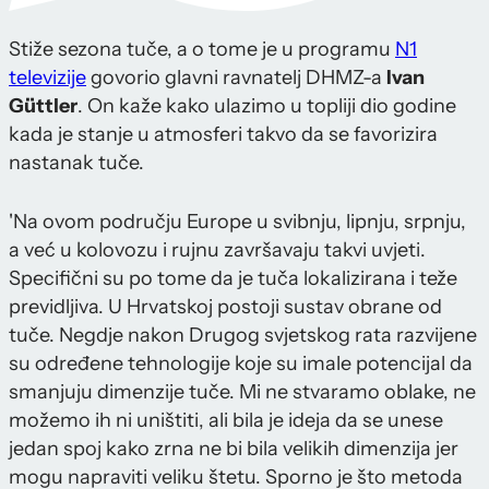
Stiže sezona tuče, a o tome je u programu
N1
televizije
govorio glavni ravnatelj DHMZ-a
Ivan
Güttler
. On kaže kako ulazimo u topliji dio godine
kada je stanje u atmosferi takvo da se favorizira
nastanak tuče.
'Na ovom području Europe u svibnju, lipnju, srpnju,
a već u kolovozu i rujnu završavaju takvi uvjeti.
Specifični su po tome da je tuča lokalizirana i teže
previdljiva. U Hrvatskoj postoji sustav obrane od
tuče. Negdje nakon Drugog svjetskog rata razvijene
su određene tehnologije koje su imale potencijal da
smanjuju dimenzije tuče. Mi ne stvaramo oblake, ne
možemo ih ni uništiti, ali bila je ideja da se unese
jedan spoj kako zrna ne bi bila velikih dimenzija jer
mogu napraviti veliku štetu. Sporno je što metoda