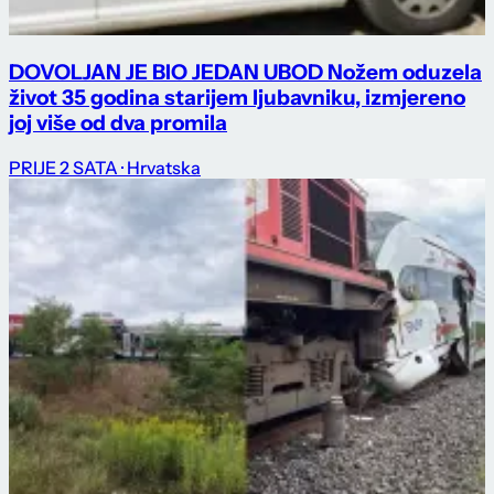
DOVOLJAN JE BIO JEDAN UBOD Nožem oduzela
život 35 godina starijem ljubavniku, izmjereno
joj više od dva promila
PRIJE 2 SATA
· Hrvatska