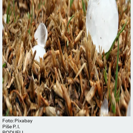
Foto: Pixabay
Piše
P. I.
PODIJELI