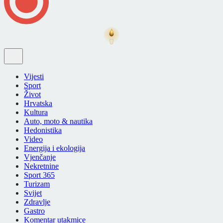
Vijesti
Sport
Život
Hrvatska
Kultura
Auto, moto & nautika
Hedonistika
Video
Energija i ekologija
Vjenčanje
Nekretnine
Sport 365
Turizam
Svijet
Zdravlje
Gastro
Komentar utakmice