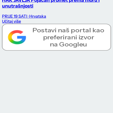
HAK JAVLJA Pojačan promet prema moru i
unutrašnjosti
PRIJE 19 SATI
· Hrvatska
Učitaj više