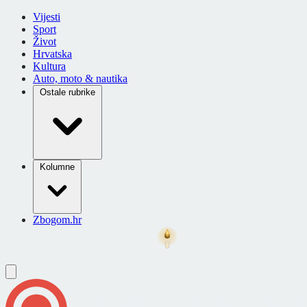
Vijesti
Sport
Život
Hrvatska
Kultura
Auto, moto & nautika
Ostale rubrike
Kolumne
Zbogom.hr