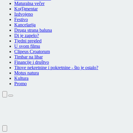
Maturalna večer
Ko(š)mentar
Izdvojeno
Festivo
Kancelarija
Druga strana baluna
Di je zapelo?
Tjedni pregled
U svom filmu
Clipeus Croatorum
Timbar na libar
Financije i društvo
Titove nekretnine i pokretnine - što je ostalo?
Motus natura
Kultura
Promo