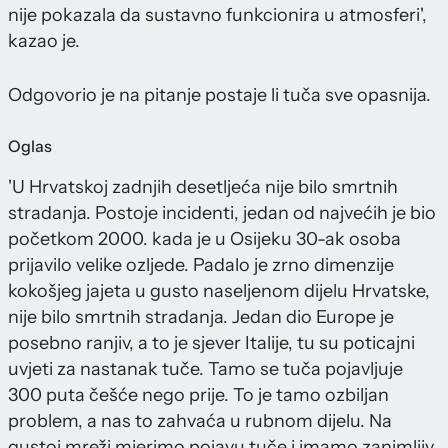
nije pokazala da sustavno funkcionira u atmosferi',
kazao je.
Odgovorio je na pitanje postaje li tuča sve opasnija.
Oglas
'U Hrvatskoj zadnjih desetljeća nije bilo smrtnih
stradanja. Postoje incidenti, jedan od najvećih je bio
početkom 2000. kada je u Osijeku 30-ak osoba
prijavilo velike ozljede. Padalo je zrno dimenzije
kokošjeg jajeta u gusto naseljenom dijelu Hrvatske,
nije bilo smrtnih stradanja. Jedan dio Europe je
posebno ranjiv, a to je sjever Italije, tu su poticajni
uvjeti za nastanak tuče. Tamo se tuča pojavljuje
300 puta češće nego prije. To je tamo ozbiljan
problem, a nas to zahvaća u rubnom dijelu. Na
gustoj mreži mjerimo pojavu tuče i imamo zanimljiv