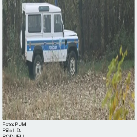
Foto: PUM
Piše
I. D.
PODIJELI