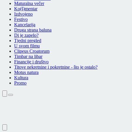
Maturalna večer
Ko(š)mentar
Izdvojeno
Festivo
Kancelarija
Druga strana baluna
Di je zapelo?
Tjedni pregled
U svom filmu
Clipeus Croatorum
Timbar na libar
Financije i društvo
Titove nekretnine i pokretnine - što je ostalo?
Motus natura
Kultura
Promo