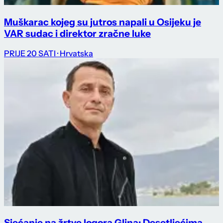
Muškarac kojeg su jutros napali u Osijeku je
VAR sudac i direktor zračne luke
PRIJE 20 SATI
· Hrvatska
Sjećanje na žrtve logora Glina: Desetljećima