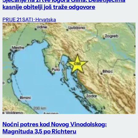
kasnije obitelji još traže odgovore
PRIJE 21 SATI
· Hrvatska
Noćni potres kod Novog Vinodolskog:
Magnituda 3,5 po Richteru