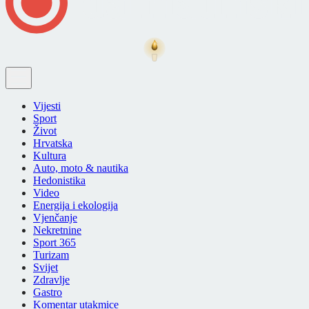
Vijesti
Sport
Život
Hrvatska
Kultura
Auto, moto & nautika
Hedonistika
Video
Energija i ekologija
Vjenčanje
Nekretnine
Sport 365
Turizam
Svijet
Zdravlje
Gastro
Komentar utakmice