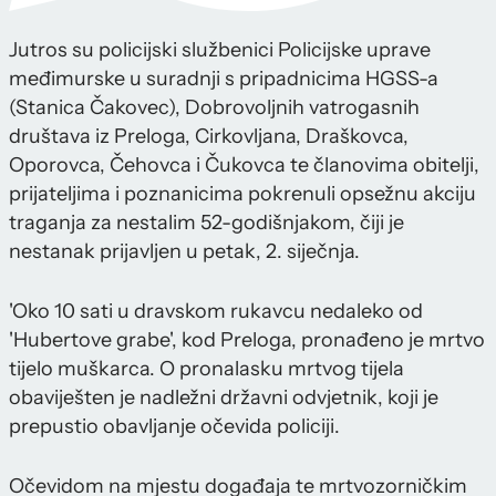
Jutros su policijski službenici Policijske uprave
međimurske u suradnji s pripadnicima HGSS-a
(Stanica Čakovec), Dobrovoljnih vatrogasnih
društava iz Preloga, Cirkovljana, Draškovca,
Oporovca, Čehovca i Čukovca te članovima obitelji,
prijateljima i poznanicima pokrenuli opsežnu akciju
traganja za nestalim 52-godišnjakom, čiji je
nestanak prijavljen u petak, 2. siječnja.
'Oko 10 sati u dravskom rukavcu nedaleko od
'Hubertove grabe', kod Preloga, pronađeno je mrtvo
tijelo muškarca. O pronalasku mrtvog tijela
obaviješten je nadležni državni odvjetnik, koji je
prepustio obavljanje očevida policiji.
Očevidom na mjestu događaja te mrtvozorničkim