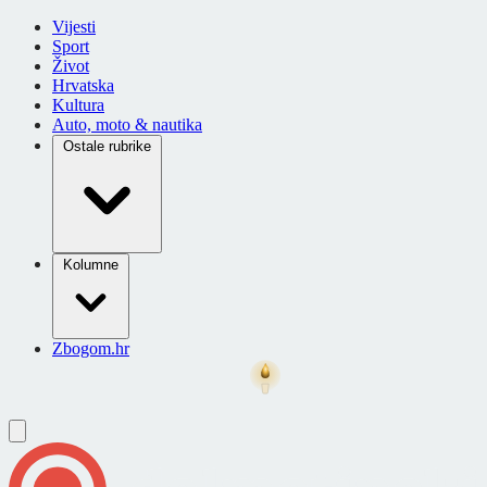
Vijesti
Sport
Život
Hrvatska
Kultura
Auto, moto & nautika
Ostale rubrike
Kolumne
Zbogom.hr