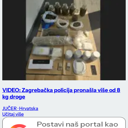
VIDEO: Zagrebačka policija pronašla više od 8
kg droge
JUČER
· Hrvatska
Učitaj više