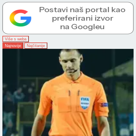
Više s weba
Najnovije
Najčitanije