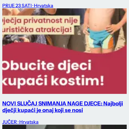
PRIJE 23 SATI
· Hrvatska
NOVI SLUČAJ SNIMANJA NAGE DJECE: Najbolji
dječji kupaći je onaj koji se nosi
JUČER
· Hrvatska