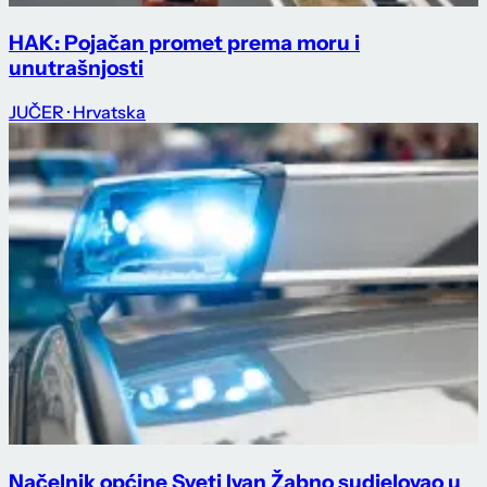
HAK: Pojačan promet prema moru i
unutrašnjosti
JUČER
· Hrvatska
Načelnik općine Sveti Ivan Žabno sudjelovao u