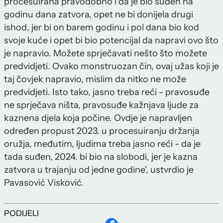
procesuirana pravodobno i da je bio suđen na
godinu dana zatvora, opet ne bi donijela drugi
ishod, jer bi on barem godinu i pol dana bio kod
svoje kuće i opet bi bio potencijal da napravi ovo što
je napravio. Možete sprječavati nešto što možete
predvidjeti. Ovako monstruozan čin, ovaj užas koji je
taj čovjek napravio, mislim da nitko ne može
predvidjeti. Isto tako, jasno treba reći - pravosuđe
ne sprječava ništa, pravosuđe kažnjava ljude za
kaznena djela koja počine. Ovdje je napravljen
određen propust 2023. u procesuiranju držanja
oružja, međutim, ljudima treba jasno reći - da je
tada suđen, 2024. bi bio na slobodi, jer je kazna
zatvora u trajanju od jedne godine', ustvrdio je
Pavasović Visković.
PODIJELI