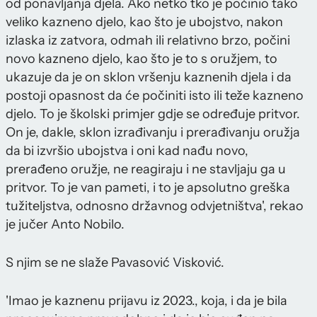
od ponavljanja djela. Ako netko tko je počinio tako
veliko kazneno djelo, kao što je ubojstvo, nakon
izlaska iz zatvora, odmah ili relativno brzo, počini
novo kazneno djelo, kao što je to s oružjem, to
ukazuje da je on sklon vršenju kaznenih djela i da
postoji opasnost da će počiniti isto ili teže kazneno
djelo. To je školski primjer gdje se određuje pritvor.
On je, dakle, sklon izrađivanju i prerađivanju oružja
da bi izvršio ubojstva i oni kad nađu novo,
prerađeno oružje, ne reagiraju i ne stavljaju ga u
pritvor. To je van pameti, i to je apsolutno greška
tužiteljstva, odnosno državnog odvjetništva', rekao
je jučer Anto Nobilo.
S njim se ne slaže Pavasović Visković.
'Imao je kaznenu prijavu iz 2023., koja, i da je bila