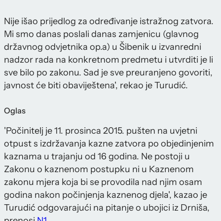
Nije išao prijedlog za određivanje istražnog zatvora.
Mi smo danas poslali danas zamjenicu (glavnog
državnog odvjetnika op.a) u Šibenik u izvanredni
nadzor rada na konkretnom predmetu i utvrditi je li
sve bilo po zakonu. Sad je sve preuranjeno govoriti,
javnost će biti obaviještena', rekao je Turudić.
Oglas
'Počinitelj je 11. prosinca 2015. pušten na uvjetni
otpust s izdržavanja kazne zatvora po objedinjenim
kaznama u trajanju od 16 godina. Ne postoji u
Zakonu o kaznenom postupku ni u Kaznenom
zakonu mjera koja bi se provodila nad njim osam
godina nakon počinjenja kaznenog djela', kazao je
Turudić odgovarajući na pitanje o ubojici iz Drniša,
prenosi
N1
.