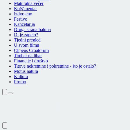
Maturalna večer
Ko(š)mentar
Izdvojeno
Festivo
Kancelarija
Druga strana baluna
Di je zapelo?
Tjedni pregled
U svom filmu
Clipeus Croatorum
Timbar na libar
Financije i društvo
Titove nekretnine i pokretnine - što je ostalo?
Motus natura
Kultura
Promo