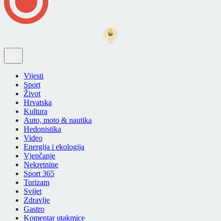
Vijesti
Sport
Život
Hrvatska
Kultura
Auto, moto & nautika
Hedonistika
Video
Energija i ekologija
Vjenčanje
Nekretnine
Sport 365
Turizam
Svijet
Zdravlje
Gastro
Komentar utakmice