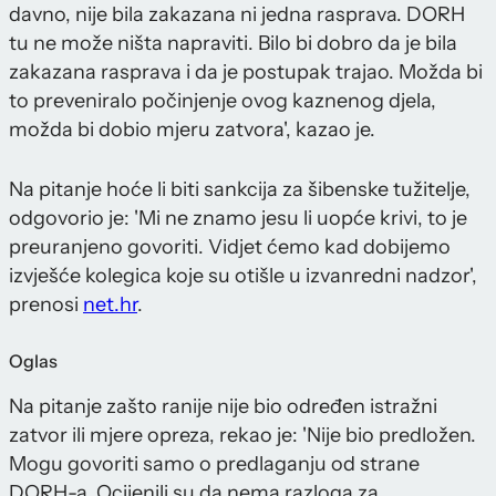
davno, nije bila zakazana ni jedna rasprava. DORH
tu ne može ništa napraviti. Bilo bi dobro da je bila
zakazana rasprava i da je postupak trajao. Možda bi
to preveniralo počinjenje ovog kaznenog djela,
možda bi dobio mjeru zatvora', kazao je.
Na pitanje hoće li biti sankcija za šibenske tužitelje,
odgovorio je: 'Mi ne znamo jesu li uopće krivi, to je
preuranjeno govoriti. Vidjet ćemo kad dobijemo
izvješće kolegica koje su otišle u izvanredni nadzor',
prenosi
net.hr
.
Oglas
Na pitanje zašto ranije nije bio određen istražni
zatvor ili mjere opreza, rekao je: 'Nije bio predložen.
Mogu govoriti samo o predlaganju od strane
DORH-a. Ocijenili su da nema razloga za