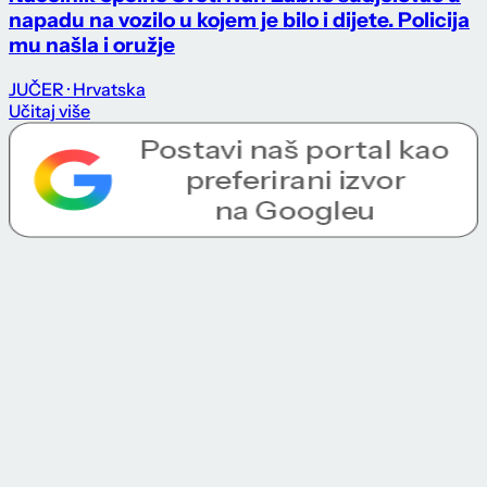
napadu na vozilo u kojem je bilo i dijete. Policija
mu našla i oružje
JUČER
· Hrvatska
Učitaj više