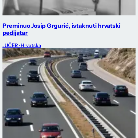
Preminuo Josip Grgurić, istaknuti hrvatski
pedijatar
JUČER
· Hrvatska