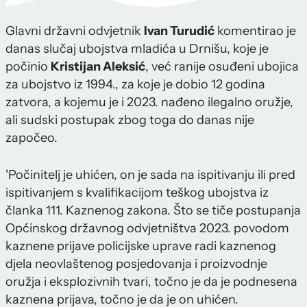
Glavni državni odvjetnik
Ivan Turudić
komentirao je
danas slučaj ubojstva mladića u Drnišu, koje je
počinio
Kristijan Aleksić
, već ranije osuđeni ubojica
za ubojstvo iz 1994., za koje je dobio 12 godina
zatvora, a kojemu je i 2023. nađeno ilegalno oružje,
ali sudski postupak zbog toga do danas nije
započeo.
'Počinitelj je uhićen, on je sada na ispitivanju ili pred
ispitivanjem s kvalifikacijom teškog ubojstva iz
članka 111. Kaznenog zakona. Što se tiče postupanja
Općinskog državnog odvjetništva 2023. povodom
kaznene prijave policijske uprave radi kaznenog
djela neovlaštenog posjedovanja i proizvodnje
oružja i eksplozivnih tvari, točno je da je podnesena
kaznena prijava, točno je da je on uhićen.