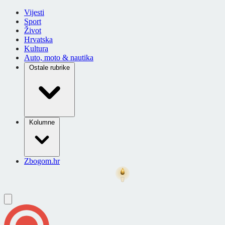
Vijesti
Sport
Život
Hrvatska
Kultura
Auto, moto & nautika
Ostale rubrike
Kolumne
Zbogom.hr