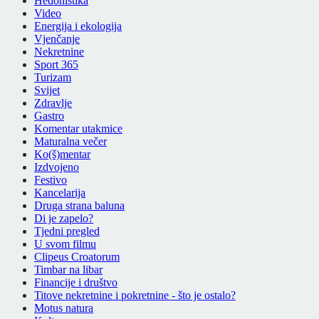
Hedonistika
Video
Energija i ekologija
Vjenčanje
Nekretnine
Sport 365
Turizam
Svijet
Zdravlje
Gastro
Komentar utakmice
Maturalna večer
Ko(š)mentar
Izdvojeno
Festivo
Kancelarija
Druga strana baluna
Di je zapelo?
Tjedni pregled
U svom filmu
Clipeus Croatorum
Timbar na libar
Financije i društvo
Titove nekretnine i pokretnine - što je ostalo?
Motus natura