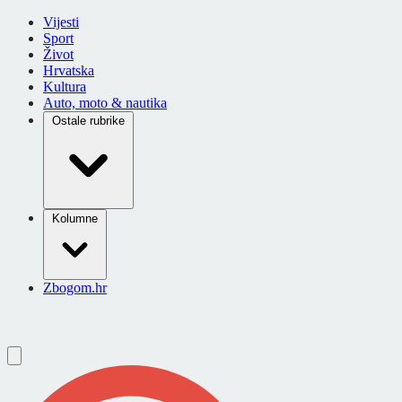
Vijesti
Sport
Život
Hrvatska
Kultura
Auto, moto & nautika
Ostale rubrike
Kolumne
Zbogom.hr