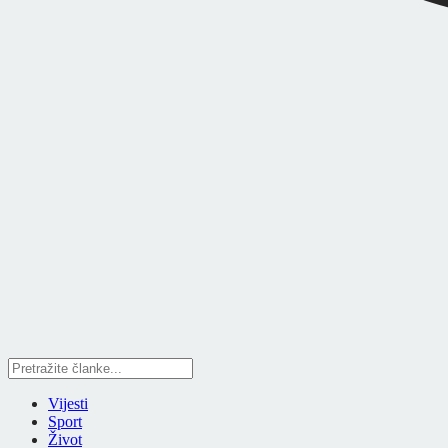
Vijesti
Sport
Život