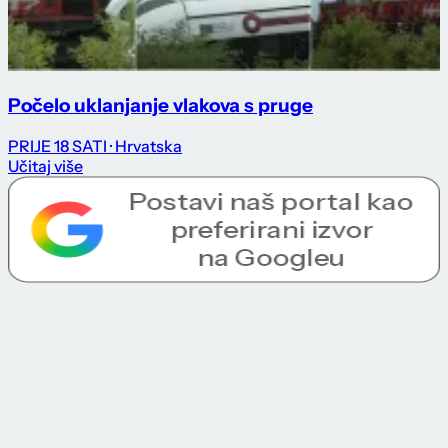
Počelo uklanjanje vlakova s pruge
PRIJE 18 SATI
· Hrvatska
Učitaj više