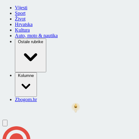
Vijesti
Sport
Život
Hrvatska
Kultura
Auto, moto & nautika
Ostale rubrike
Kolumne
Zbogom.hr