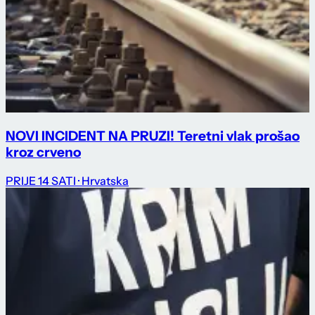
NOVI INCIDENT NA PRUZI! Teretni vlak prošao
kroz crveno
PRIJE 14 SATI
· Hrvatska