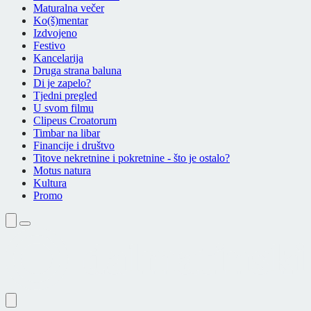
Maturalna večer
Ko(š)mentar
Izdvojeno
Festivo
Kancelarija
Druga strana baluna
Di je zapelo?
Tjedni pregled
U svom filmu
Clipeus Croatorum
Timbar na libar
Financije i društvo
Titove nekretnine i pokretnine - što je ostalo?
Motus natura
Kultura
Promo