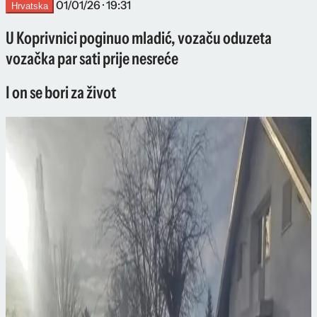
01/01/26 · 19:31
Hrvatska
U Koprivnici poginuo mladić, vozaču oduzeta
vozačka par sati prije nesreće
I on se bori za život