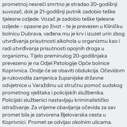
prometnoj nesreći smrtno je stradao 20-godišnji
suvozač, dok je 21-godišnji putnik zadobio teške
tjelesne ozljede. Vozač je zadobio teške tjelesne
ozljede - opasne po život - te je prevezen u Kliničku
bolnicu Dubrava, vađena mu je krv i izuzet urin zbog
utvrđivanja prisutnosti alkohola u organizmu kao i
radi utvrđivanja prisutnosti opojnih droga u
organizmu. Tijelo preminulog 20-godišnjaka
prevezeno je na Odjel Patologije Opće bolnice
Koprivnica. Ondje će se obaviti obdukcija. Očevidom
je rukovodila zamjenica županijske državne
odvjetnice u Varaždinu uz stručnu pomoć sudskog
prometnog vještaka i policijskih službenika.
Policijski službenici nastavljaju kriminalističko
istraživanje. Za vrijeme obavljanja očevida za sav
promet bila je zatvorena Bjelovarska cesta u
Koprivnici. Promet se odvijao okolnim ulicama.