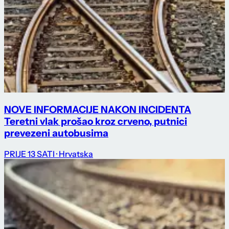
NOVE INFORMACIJE NAKON INCIDENTA
Teretni vlak prošao kroz crveno, putnici
prevezeni autobusima
PRIJE 13 SATI
· Hrvatska