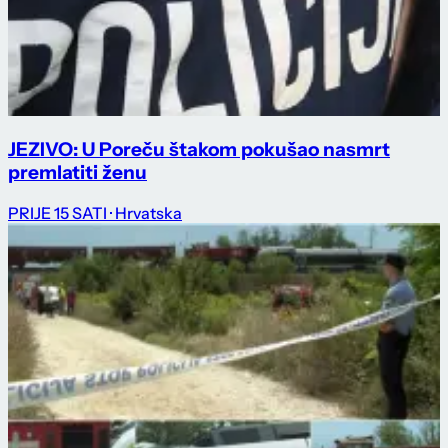
JEZIVO: U Poreču štakom pokušao nasmrt
premlatiti ženu
PRIJE 15 SATI
· Hrvatska