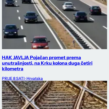
HAK JAVLJA Pojačan promet prema
unutrašnjosti, na Krku kolona duga četiri
kilometra
PRIJE 8 SATI
· Hrvatska