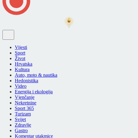
Vijesti
Sport
Život
Hrvatska
Kultura
Auto, moto & nautika
Hedonistika
Video
Energija i ekologija
Vjenčanje
Nekretnine
Sport 365
Turizam
Svijet
Zdravlje
Gastro
Komentar utakmice